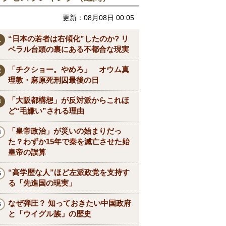
更新：08月08日 00:05
“日本の若者は右傾化”したのか? リ
ベラル台頭の裏にある不都合な現実
「チクショー。やめろ」 オウム真
理教・麻原死刑囚最後の日
「大阪都構想」が反対派からこれほ
ど“毛嫌い”される理由
「皇帝政治」が災いの始まりだっ
た？わずか15年で秦を滅亡させた始
皇帝の誤算
“高学歴な人”ほど左派政党を支持す
る「先進国の現実」
なぜ弾圧？ 知っておきたい中国政府
と「ウイグル族」の歴史