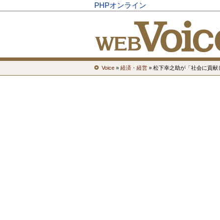
PHPオンライン
Voice
»
経済・経営
» 松下幸之助が「社会に貢