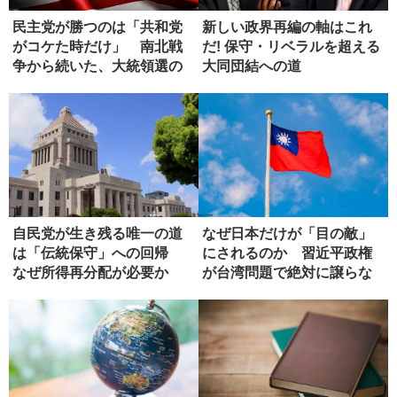
民主党が勝つのは「共和党
新しい政界再編の軸はこれ
がコケた時だけ」 南北戦
だ! 保守・リベラルを超える
争から続いた、大統領選の
大同団結への道
ジンクス
自民党が生き残る唯一の道
なぜ日本だけが「目の敵」
は「伝統保守」への回帰
にされるのか 習近平政権
なぜ所得再分配が必要か
が台湾問題で絶対に譲らな
い理由