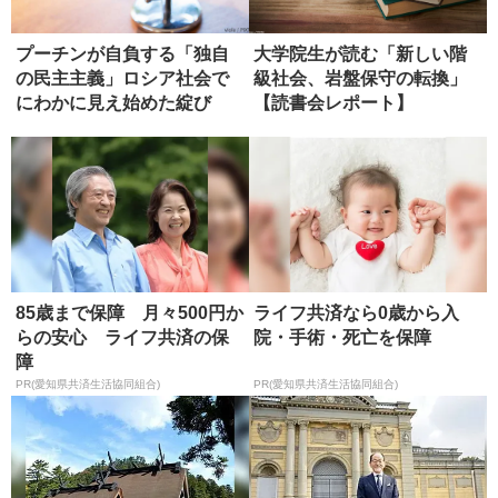
プーチンが自負する「独自
大学院生が読む「新しい階
の民主主義」ロシア社会で
級社会、岩盤保守の転換」
にわかに見え始めた綻び
【読書会レポート】
【後編】
85歳まで保障 月々500円か
ライフ共済なら0歳から入
らの安心 ライフ共済の保
院・手術・死亡を保障
障
PR(愛知県共済生活協同組合)
PR(愛知県共済生活協同組合)