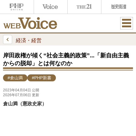
ME
NU
経済・経営
岸田政権が傾く“社会主義的政策”...「新自由主義
からの脱却」とは何なのか
#倉山満
#PHP新書
2023年04月04日 公開
2026年07月06日 更新
倉山満（憲政史家）