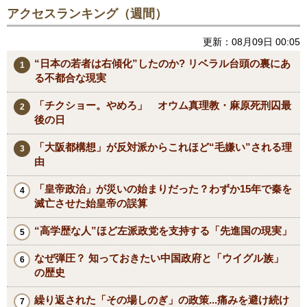
アクセスランキング（週間）
更新：08月09日 00:05
“日本の若者は右傾化”したのか? リベラル台頭の裏にあ
る不都合な現実
「チクショー。やめろ」 オウム真理教・麻原死刑囚最
後の日
「大阪都構想」が反対派からこれほど“毛嫌い”される理
由
「皇帝政治」が災いの始まりだった？わずか15年で秦を
滅亡させた始皇帝の誤算
“高学歴な人”ほど左派政党を支持する「先進国の現実」
なぜ弾圧？ 知っておきたい中国政府と「ウイグル族」
の歴史
繰り返された「その場しのぎ」の政策...痛みを避け続け