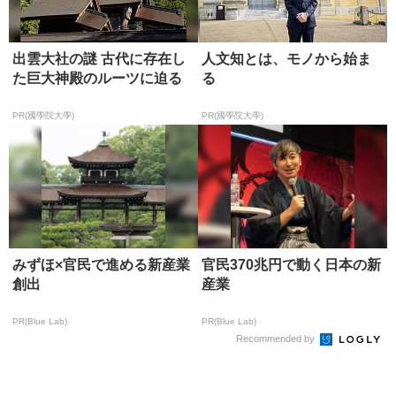
出雲大社の謎 古代に存在し
人文知とは、モノから始ま
た巨大神殿のルーツに迫る
る
PR(國學院大學)
PR(國學院大學)
みずほ×官民で進める新産業
官民370兆円で動く日本の新
創出
産業
PR(Blue Lab)
PR(Blue Lab)
Recommended by