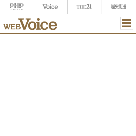
ME
NU