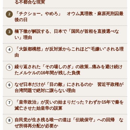
る不都合な現実
「チクショー。やめろ」 オウム真理教・麻原死刑囚最
後の日
橋下徹が解説する、日本で「国民が首相を直接選べな
い」理由
「大阪都構想」が反対派からこれほど“毛嫌い”される理
由
繰り返された「その場しのぎ」の政策...痛みを避け続け
たメルケルの16年間が残した負債
なぜ日本だけが「目の敵」にされるのか 習近平政権が
台湾問題で絶対に譲らない理由
「皇帝政治」が災いの始まりだった？わずか15年で秦を
滅亡させた始皇帝の誤算
自民党が生き残る唯一の道は「伝統保守」への回帰 な
ぜ所得再分配が必要か