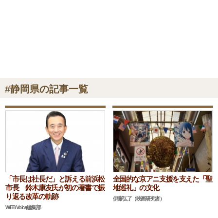
#静岡県の記事一覧
「市長は社長だ」と訴える前浜松
全国的な京アニ支援を支えた「聖
市長 鈴木康友氏が初の著書で振
地巡礼」の文化
り返る改革の軌跡
伊藤弘了（映画研究者）
WEB Voice編集部