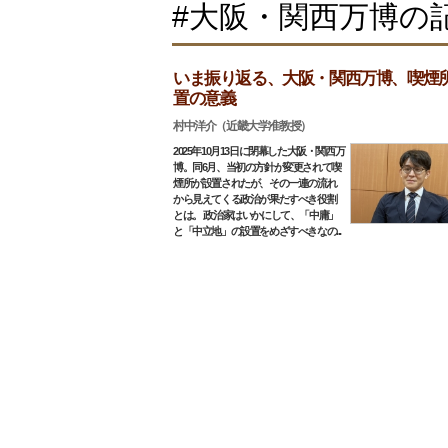
#大阪・関西万博の
いま振り返る、大阪・関西万博、喫煙
置の意義
村中洋介（近畿大学准教授）
2025年10月13日に閉幕した大阪・関西万
博。同6月、当初の方針が変更されて喫
煙所が設置されたが、その一連の流れ
から見えてくる政治が果たすべき役割
とは。 政治家はいかにして、「中庸」
と「中立地」の設置をめざすべきなの...