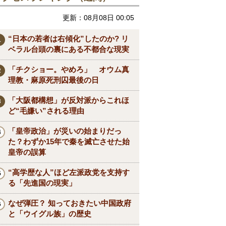
更新：08月08日 00:05
“日本の若者は右傾化”したのか? リ
ベラル台頭の裏にある不都合な現実
「チクショー。やめろ」 オウム真
理教・麻原死刑囚最後の日
「大阪都構想」が反対派からこれほ
ど“毛嫌い”される理由
「皇帝政治」が災いの始まりだっ
た？わずか15年で秦を滅亡させた始
皇帝の誤算
“高学歴な人”ほど左派政党を支持す
る「先進国の現実」
なぜ弾圧？ 知っておきたい中国政府
と「ウイグル族」の歴史