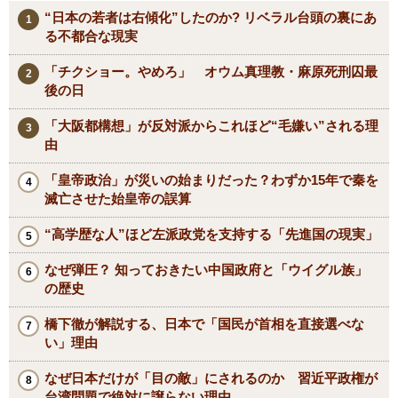
“日本の若者は右傾化”したのか? リベラル台頭の裏にあ
る不都合な現実
「チクショー。やめろ」 オウム真理教・麻原死刑囚最
後の日
「大阪都構想」が反対派からこれほど“毛嫌い”される理
由
「皇帝政治」が災いの始まりだった？わずか15年で秦を
滅亡させた始皇帝の誤算
“高学歴な人”ほど左派政党を支持する「先進国の現実」
なぜ弾圧？ 知っておきたい中国政府と「ウイグル族」
の歴史
橋下徹が解説する、日本で「国民が首相を直接選べな
い」理由
なぜ日本だけが「目の敵」にされるのか 習近平政権が
台湾問題で絶対に譲らない理由