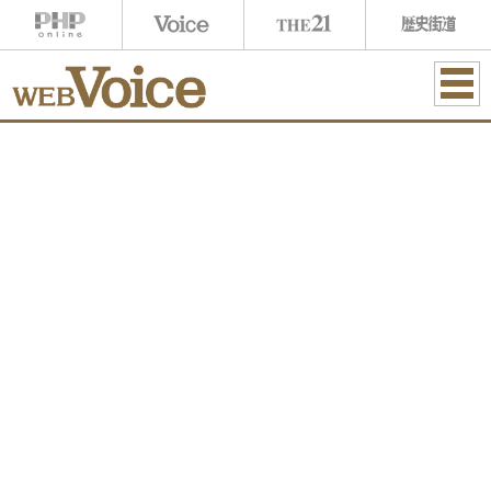
ME
NU