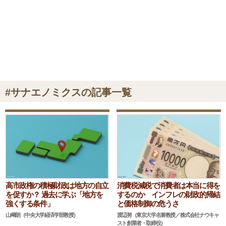
#サナエノミクスの記事一覧
高市政権の積極財政は地方の自立
消費税減税で消費者は本当に得を
を促すか？ 過去に学ぶ「地方を
するのか インフレの財政的帰結
強くする条件」
と価格制御の危うさ
山﨑朗（中央大学経済学部教授）
渡辺努（東京大学名誉教授／株式会社ナウキャ
スト創業者・取締役）