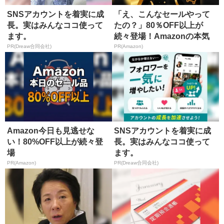
SNSアカウントを着実に成
「え、こんなセールやって
長。実はみんなココ使って
たの？」80％OFF以上が
ます。
続々登場！Amazonの本気
が...
PR(Dreaw合同会社)
PR(Amazon)
Amazon今日も見逃せな
SNSアカウントを着実に成
い！80%OFF以上が続々登
長。実はみんなココ使って
場
ます。
PR(Amazon)
PR(Dreaw合同会社)