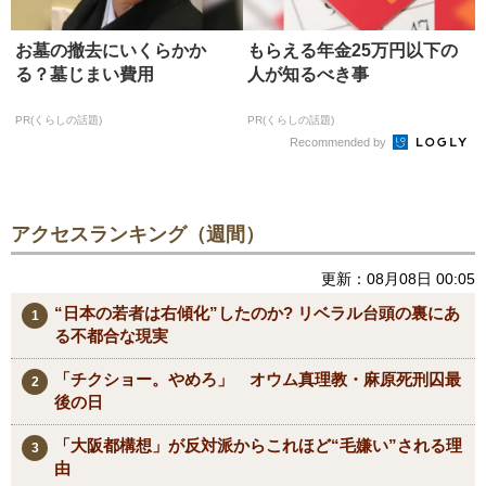
お墓の撤去にいくらかか
もらえる年金25万円以下の
る？墓じまい費用
人が知るべき事
PR(くらしの話題)
PR(くらしの話題)
Recommended by
アクセスランキング（週間）
更新：08月08日 00:05
“日本の若者は右傾化”したのか? リベラル台頭の裏にあ
る不都合な現実
「チクショー。やめろ」 オウム真理教・麻原死刑囚最
後の日
「大阪都構想」が反対派からこれほど“毛嫌い”される理
由