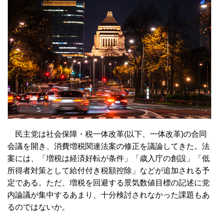
民主党は社会保障・税一体改革(以下、一体改革)の合同
会議を開き、消費増税関連法案の修正を議論してきた。法
案には、「増税は経済好転が条件」「歳入庁の創設」「低
所得者対策として給付付き税額控除」などが追加される予
定である。ただ、増税を回避する景気数値目標の記述に党
内論議が集中するあまり、十分検討されなかった課題もあ
るのではないか。