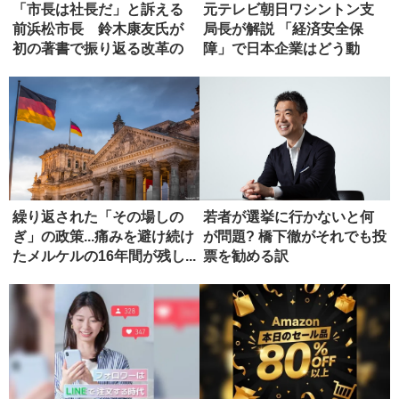
「市長は社長だ」と訴える
元テレビ朝日ワシントン支
前浜松市長 鈴木康友氏が
局長が解説 「経済安全保
初の著書で振り返る改革の
障」で日本企業はどう動
軌跡
く？
繰り返された「その場しの
若者が選挙に行かないと何
ぎ」の政策...痛みを避け続け
が問題? 橋下徹がそれでも投
たメルケルの16年間が残し...
票を勧める訳