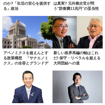
のか?「生活の安心を提供す
は真実? 元外務次官が問
る」政治
う“防衛費11兆円”の妥当性
アベノミクスを超えんとす
新しい政界再編の軸はこれ
る政策構想 「サナエノミ
だ! 保守・リベラルを超える
クス」の全容とグランドデ
大同団結への道
ザイン