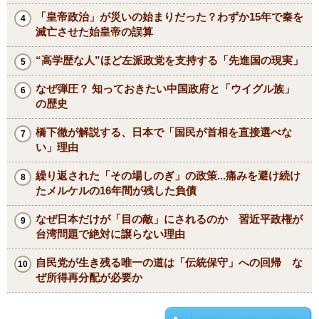
「皇帝政治」が災いの始まりだった？わずか15年で秦を
滅亡させた始皇帝の誤算
“高学歴な人”ほど左派政党を支持する「先進国の現実」
なぜ弾圧？ 知っておきたい中国政府と「ウイグル族」
の歴史
橋下徹が解説する、日本で「国民が首相を直接選べな
い」理由
繰り返された「その場しのぎ」の政策...痛みを避け続け
たメルケルの16年間が残した負債
なぜ日本だけが「目の敵」にされるのか 習近平政権が
台湾問題で絶対に譲らない理由
自民党が生き残る唯一の道は「伝統保守」への回帰 な
ぜ所得再分配が必要か