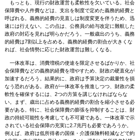
もっとも、現行の財政運営も柔軟性を欠いている。社会
保障費や人件費などは、支出を制度で定めた義務的経費と
呼ばれる。義務的経費の見直しは制度変更を伴うため、迅
速には行えない。この点は、公務員の給与改定に難航した
政府の対応を見れば明らかだろう。一般歳出のうち、義務
的経費は7割以上を占める。義務的経費の割合が大きくな
れば、社会情勢に応じた財政運営は難しくなる。
一体改革は、消費増税の使途を限定させるばかりか、社
会保障費などの義務的経費を増やすため、財政の硬直化が
加速するだろう。結果的に、政府は予算決定の裁量性を損
なう恐れがある。政府が一体改革を推進しつつ、財政の柔
軟性を確保するには、2つの方策を講じなければならな
い。まず、歳出に占める義務的経費の割合を縮小させる必
要がある。特に、社会保障費の膨張を抑制することは、財
政の持続可能性を考慮しても不可避である。一体改革で示
されている社会保障の充実に2.7兆円も必要であろうか。
例えば、政府は低所得者の国保・介護保険料軽減などで約