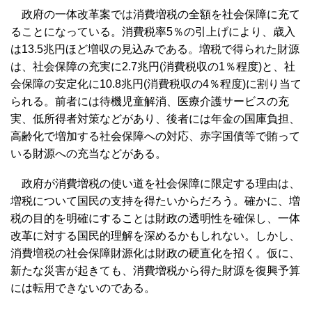
政府の一体改革案では消費増税の全額を社会保障に充て
ることになっている。消費税率5％の引上げにより、歳入
は13.5兆円ほど増収の見込みである。増税で得られた財源
は、社会保障の充実に2.7兆円(消費税収の1％程度)と、社
会保障の安定化に10.8兆円(消費税収の4％程度)に割り当て
られる。前者には待機児童解消、医療介護サービスの充
実、低所得者対策などがあり、後者には年金の国庫負担、
高齢化で増加する社会保障への対応、赤字国債等で賄って
いる財源への充当などがある。
政府が消費増税の使い道を社会保障に限定する理由は、
増税について国民の支持を得たいからだろう。確かに、増
税の目的を明確にすることは財政の透明性を確保し、一体
改革に対する国民的理解を深めるかもしれない。しかし、
消費増税の社会保障財源化は財政の硬直化を招く。仮に、
新たな災害が起きても、消費増税から得た財源を復興予算
には転用できないのである。