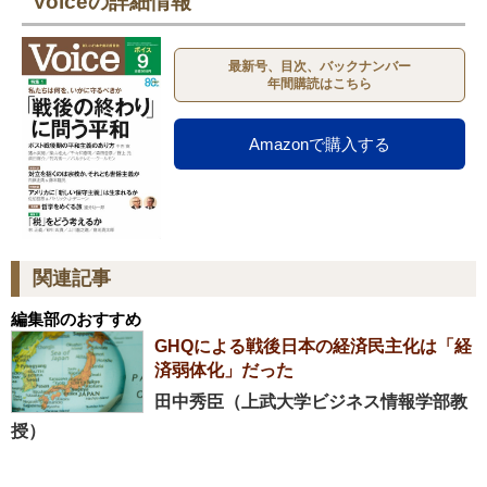
Voiceの詳細情報
最新号、目次、バックナンバー
年間購読はこちら
Amazonで購入する
関連記事
編集部のおすすめ
GHQによる戦後日本の経済民主化は「経
済弱体化」だった
田中秀臣（上武大学ビジネス情報学部教
授）