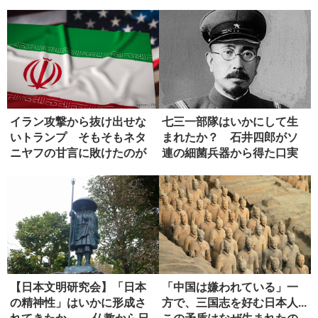
イラン攻撃から抜け出せな
七三一部隊はいかにして生
いトランプ そもそもネタ
まれたか？ 石井四郎がソ
ニヤフの甘言に敗けたのが
連の細菌兵器から得た口実
失敗
【日本文明研究会】「日本
「中国は嫌われている」一
の精神性」はいかに形成さ
方で、三国志を好む日本人...