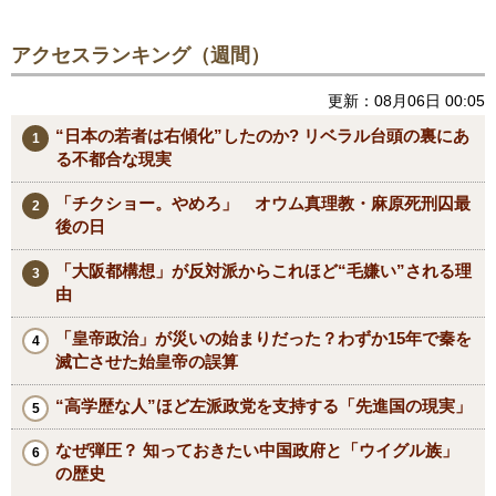
アクセスランキング（週間）
更新：08月06日 00:05
“日本の若者は右傾化”したのか? リベラル台頭の裏にあ
る不都合な現実
「チクショー。やめろ」 オウム真理教・麻原死刑囚最
後の日
「大阪都構想」が反対派からこれほど“毛嫌い”される理
由
「皇帝政治」が災いの始まりだった？わずか15年で秦を
滅亡させた始皇帝の誤算
“高学歴な人”ほど左派政党を支持する「先進国の現実」
なぜ弾圧？ 知っておきたい中国政府と「ウイグル族」
の歴史