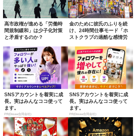
高市政権が進める「労働時
金のために彼氏のふりを続
間規制緩和」は少子化対策
け、24時間仕事モード「ホ
と矛盾するのか？
ストクラブの過酷な感情労
働」
SNSアカウントを着実に成
SNSアカウントを着実に成
長。実はみんなココ使って
長。実はみんなココ使って
ます。
ます。
PR(Dreaw合同会社)
PR(Dreaw合同会社)