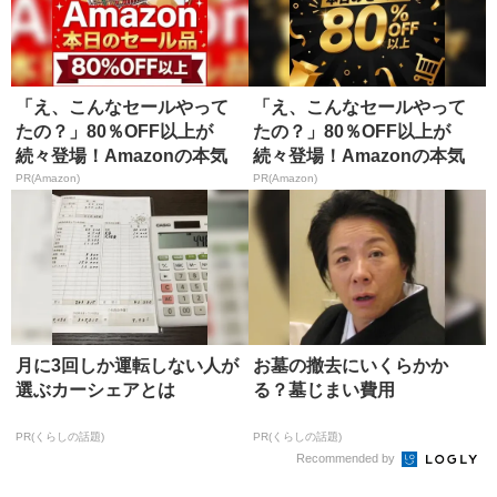
「え、こんなセールやって
「え、こんなセールやって
たの？」80％OFF以上が
たの？」80％OFF以上が
続々登場！Amazonの本気
続々登場！Amazonの本気
が...
が...
PR(Amazon)
PR(Amazon)
月に3回しか運転しない人が
お墓の撤去にいくらかか
選ぶカーシェアとは
る？墓じまい費用
PR(くらしの話題)
PR(くらしの話題)
Recommended by