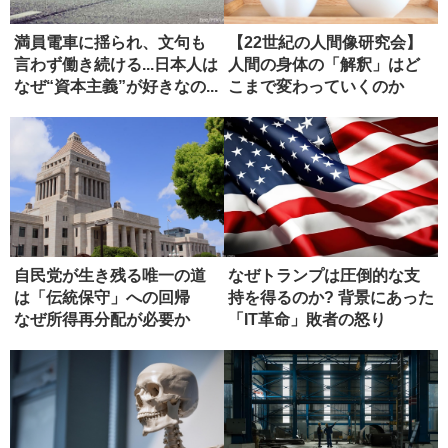
満員電車に揺られ、文句も
【22世紀の人間像研究会】
言わず働き続ける...日本人は
人間の身体の「解釈」はど
なぜ“資本主義”が好きなの...
こまで変わっていくのか
（ディス...
自民党が生き残る唯一の道
なぜトランプは圧倒的な支
は「伝統保守」への回帰
持を得るのか? 背景にあった
なぜ所得再分配が必要か
「IT革命」敗者の怒り