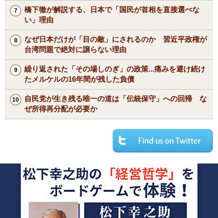
橋下徹が解説する、日本で「国民が首相を直接選べな
い」理由
なぜ日本だけが「目の敵」にされるのか 習近平政権が
台湾問題で絶対に譲らない理由
繰り返された「その場しのぎ」の政策...痛みを避け続け
たメルケルの16年間が残した負債
自民党が生き残る唯一の道は「伝統保守」への回帰 な
ぜ所得再分配が必要か