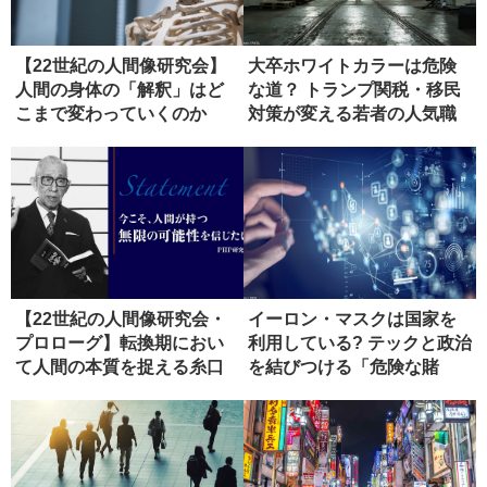
【22世紀の人間像研究会】
大卒ホワイトカラーは危険
人間の身体の「解釈」はど
な道？ トランプ関税・移民
こまで変わっていくのか
対策が変える若者の人気職
（１）
【22世紀の人間像研究会・
イーロン・マスクは国家を
プロローグ】転換期におい
利用している? テックと政治
て人間の本質を捉える糸口
を結びつける「危険な賭
とは
け」