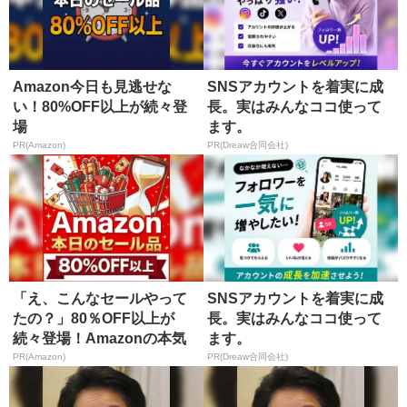
Amazon今日も見逃せな
SNSアカウントを着実に成
い！80%OFF以上が続々登
長。実はみんなココ使って
場
ます。
PR(Amazon)
PR(Dreaw合同会社)
「え、こんなセールやって
SNSアカウントを着実に成
たの？」80％OFF以上が
長。実はみんなココ使って
続々登場！Amazonの本気
ます。
が...
PR(Amazon)
PR(Dreaw合同会社)