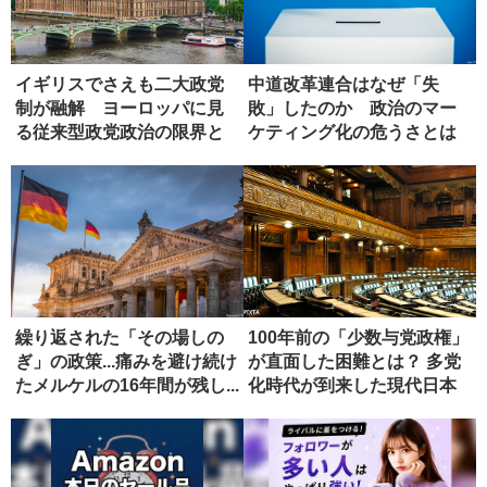
イギリスでさえも二大政党
中道改革連合はなぜ「失
制が融解 ヨーロッパに見
敗」したのか 政治のマー
る従来型政党政治の限界と
ケティング化の危うさとは
模索
繰り返された「その場しの
100年前の「少数与党政権」
ぎ」の政策...痛みを避け続け
が直面した困難とは？ 多党
たメルケルの16年間が残し...
化時代が到来した現代日本
へ...