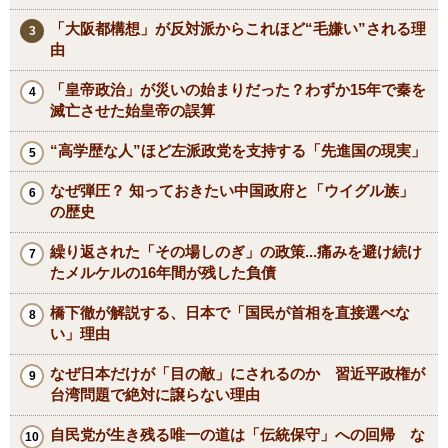
「大阪都構想」が反対派からこれほど“毛嫌い”される理
由
「皇帝政治」が災いの始まりだった？わずか15年で秦を
滅亡させた始皇帝の誤算
“高学歴な人”ほど左派政党を支持する「先進国の現実」
なぜ弾圧？ 知っておきたい中国政府と「ウイグル族」
の歴史
繰り返された「その場しのぎ」の政策...痛みを避け続け
たメルケルの16年間が残した負債
橋下徹が解説する、日本で「国民が首相を直接選べな
い」理由
なぜ日本だけが「目の敵」にされるのか 習近平政権が
台湾問題で絶対に譲らない理由
自民党が生き残る唯一の道は「伝統保守」への回帰 な