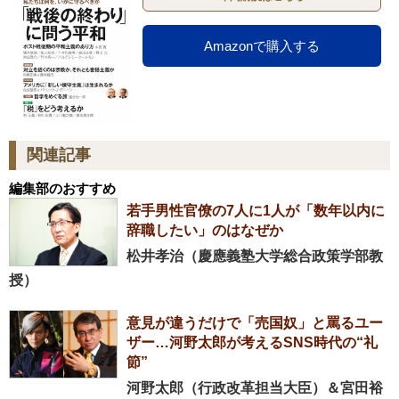
Amazonで購入する
関連記事
編集部のおすすめ
若手男性官僚の7人に1人が「数年以内に
辞職したい」のはなぜか
松井孝治（慶應義塾大学総合政策学部教
授）
意見が違うだけで「売国奴」と罵るユー
ザー…河野太郎が考えるSNS時代の“礼
節”
河野太郎（行政改革担当大臣）＆宮田裕