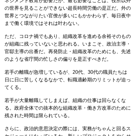
ネジメント教育が必要だが、最も必要なことは、役所以外
の世界を見ることができない超長時間労働の是正だ。外の
世界とつながりたい官僚が多いにもかかわらず、毎日夜中
まで働く環境ではそれは叶わない。
ただ、コロナ禍でもあり、組織改革を進める余裕そのもの
が組織に残っていないと思われる。いまこそ、政治主導・
官邸主導の出番だ。再発防止・組織改革のためにも、先述
のような省庁間の忙しさの偏りを是正すべきだ。
若手の離職が急増しているが、20代、30代の職員たちは
日に日に苦しくなるなかで、転職適齢期のリミットが迫っ
てくる。
若手が大量離職してしまえば、組織の仕事は回らなくな
る。政府全体での抜本的な組織改革・働き方改革のために
残された時間は限られている。
さらに、政治的意思決定の際には、実務がちゃんと回るス