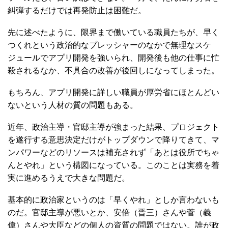
糾弾するだけでは再発防止は困難だ。
先に述べたように、限界まで働いている職員たちが、早く
つくれという政治的なプレッシャーのなかで無理なスケ
ジュールでアプリ開発を強いられ、開発後も他の仕事に忙
殺されるなか、不具合の改善が後回しになってしまった。
もちろん、アプリ開発に詳しい職員が厚労省にほとんどい
ないという人材の質の問題もある。
近年、政治主導・官邸主導が強まった結果、プロジェクト
を遂行する意思決定だけがトップダウンで降りてきて、マ
ンパワーなどのリソースは補充されず「あとは役所でちゃ
んとやれ」という構図になっている。このことは実務を着
実に進めるうえで大きな問題だ。
基本的に政治家というのは「早くやれ」としか言わないも
のだ。官邸主導が悪いとか、安倍（晋三）さんや菅（義
偉）さんや大臣などの個人の資質の問題ではない。誰が政