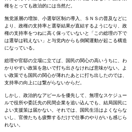
権をとっても政治的には当然だ。
無党派層の増加、小選挙区制の導入、ＳＮＳの普及などに
より、政権の支持率と選挙結果が直結するようになり、政
権の支持率をつねに高く保っていないと「この総理の下で
は選挙は戦えない」と与党内からも倒閣運動が起こる構造
になっている。
総理や官邸の立場に立てば、国民の関心の高いうちに、わ
かりやすい政策を急いで打ち出さなければ意味がない。よ
い政策でも国民の関心が薄れたあとに打ち出したのでは、
支持率の向上には繋がらないからだ。
しかし、政治的なアピールを優先して、無理なスケジュー
ルで役所や委託先の民間企業を追い込んでも、結局国民に
よい支援策は届かない。それでは、国民生活はよくならな
いし、官僚たちも疲弊するだけで仕事のやりがいも感じら
れない。