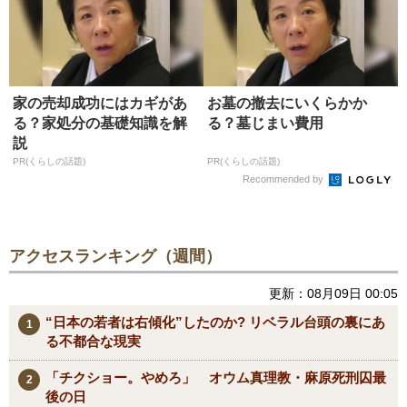
家の売却成功にはカギがあ
お墓の撤去にいくらかか
る？家処分の基礎知識を解
る？墓じまい費用
説
PR(くらしの話題)
PR(くらしの話題)
Recommended by
アクセスランキング（週間）
更新：08月09日 00:05
“日本の若者は右傾化”したのか? リベラル台頭の裏にあ
る不都合な現実
「チクショー。やめろ」 オウム真理教・麻原死刑囚最
後の日