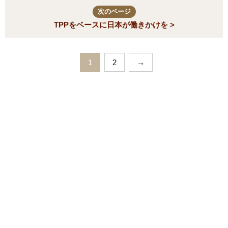
次のページ
TPPをベースに日本が働きかけを >
1
2
→