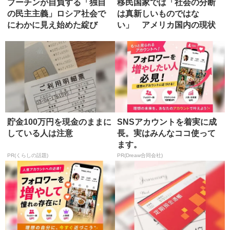
プーチンが自負する「独自
移民国家では「社会の分断
の民主主義」ロシア社会で
は真新しいものではな
にわかに見え始めた綻び
い」 アメリカ国内の現状
【後編】
貯金100万円を現金のままに
SNSアカウントを着実に成
している人は注意
長。実はみんなココ使って
ます。
PR(くらしの話題)
PR(Dreaw合同会社)