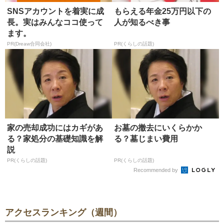
SNSアカウントを着実に成
もらえる年金25万円以下の
長。実はみんなココ使って
人が知るべき事
ます。
PR(Dreaw合同会社)
PR(くらしの話題)
家の売却成功にはカギがあ
お墓の撤去にいくらかか
る？家処分の基礎知識を解
る？墓じまい費用
説
PR(くらしの話題)
PR(くらしの話題)
Recommended by
アクセスランキング（週間）