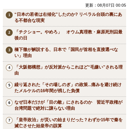
更新：08月07日 00:05
“日本の若者は右傾化”したのか? リベラル台頭の裏にあ
る不都合な現実
「チクショー。やめろ」 オウム真理教・麻原死刑囚最
後の日
橋下徹が解説する、日本で「国民が首相を直接選べな
い」理由
「大阪都構想」が反対派からこれほど“毛嫌い”される理
由
繰り返された「その場しのぎ」の政策...痛みを避け続け
たメルケルの16年間が残した負債
なぜ日本だけが「目の敵」にされるのか 習近平政権が
台湾問題で絶対に譲らない理由
「皇帝政治」が災いの始まりだった？わずか15年で秦を
滅亡させた始皇帝の誤算