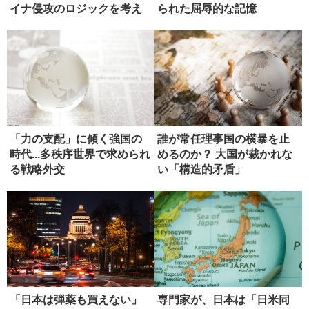
イナ侵攻のロジックを考え
られた屈辱的な記憶
る
「力の支配」に傾く強国の
誰が常任理事国の横暴を止
時代...多秩序世界で求められ
めるのか？ 大国が裁かれな
る戦略外交
い「構造的矛盾」
「日本は弾薬も買えない」
専門家が、日本は「日米同