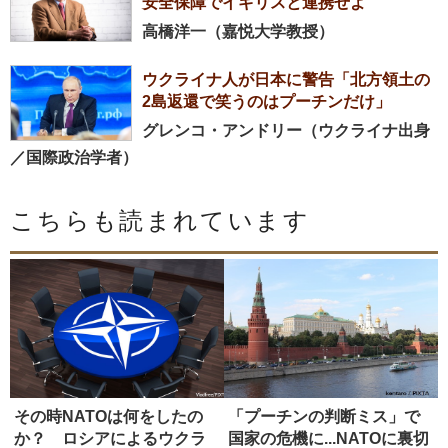
安全保障でイギリスと連携せよ
高橋洋一（嘉悦大学教授）
ウクライナ人が日本に警告「北方領土の
2島返還で笑うのはプーチンだけ」
グレンコ・アンドリー（ウクライナ出身
／国際政治学者）
こちらも読まれています
その時NATOは何をしたの
「プーチンの判断ミス」で
か？ ロシアによるウクラ
国家の危機に...NATOに裏切