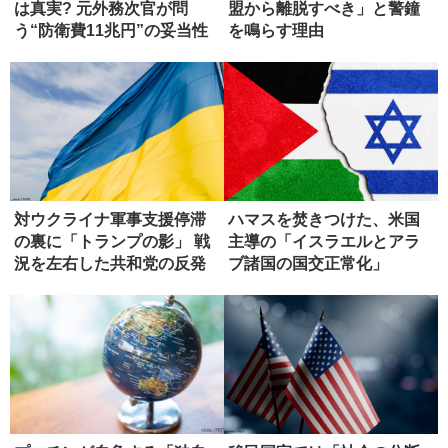
は真実? 元外務次官が問
盟から離脱すべき」と警鐘
う“防衛費11兆円”の妥当性
を鳴らす理由
対ウクライナ軍事支援停滞
ハマスを焚きつけた、米国
の裏に「トランプの影」 戦
主導の「イスラエルとアラ
況を左右した共和党の反発
ブ諸国の国交正常化」