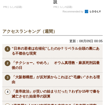
説
PR(くらしの話題)
PR(くらしの話題)
Recommended by
アクセスランキング（週間）
更新：08月09日 00:05
“日本の若者は右傾化”したのか? リベラル台頭の裏にあ
る不都合な現実
「チクショー。やめろ」 オウム真理教・麻原死刑囚最
後の日
「大阪都構想」が反対派からこれほど“毛嫌い”される理
由
「皇帝政治」が災いの始まりだった？わずか15年で秦を
滅亡させた始皇帝の誤算