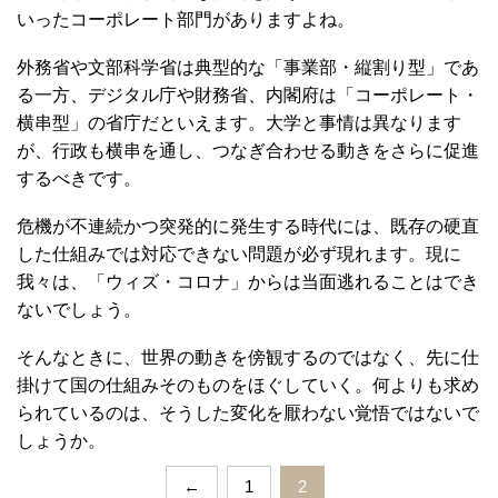
いったコーポレート部門がありますよね。
外務省や文部科学省は典型的な「事業部・縦割り型」であ
る一方、デジタル庁や財務省、内閣府は「コーポレート・
横串型」の省庁だといえます。大学と事情は異なります
が、行政も横串を通し、つなぎ合わせる動きをさらに促進
するべきです。
危機が不連続かつ突発的に発生する時代には、既存の硬直
した仕組みでは対応できない問題が必ず現れます。現に
我々は、「ウィズ・コロナ」からは当面逃れることはでき
ないでしょう。
そんなときに、世界の動きを傍観するのではなく、先に仕
掛けて国の仕組みそのものをほぐしていく。何よりも求め
られているのは、そうした変化を厭わない覚悟ではないで
しょうか。
←
1
2