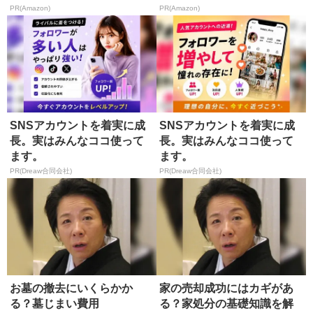
が...
PR(Amazon)
PR(Amazon)
SNSアカウントを着実に成
SNSアカウントを着実に成
長。実はみんなココ使って
長。実はみんなココ使って
ます。
ます。
PR(Dreaw合同会社)
PR(Dreaw合同会社)
お墓の撤去にいくらかか
家の売却成功にはカギがあ
る？墓じまい費用
る？家処分の基礎知識を解