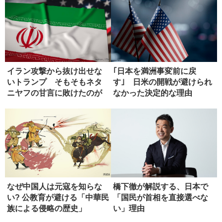
イラン攻撃から抜け出せな
｢日本を満洲事変前に戻
いトランプ そもそもネタ
す｣ 日米の開戦が避けられ
ニヤフの甘言に敗けたのが
なかった決定的な理由
失敗
なぜ中国人は元寇を知らな
橋下徹が解説する、日本で
い? 公教育が避ける「中華民
「国民が首相を直接選べな
族による侵略の歴史」
い」理由