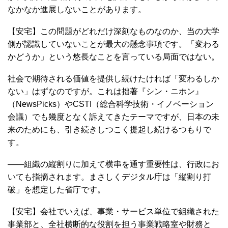
なかなか進展しないことがあります。
【安宅】この問題がどれだけ深刻なものなのか、当の大学
側が認識していないことが最大の懸念事項です。「変わる
かどうか」という悠長なことを言っている局面ではない。
社会で期待される価値を提供し続けたければ「変わるしか
ない」はずなのですが。これは拙著『シン・ニホン』
（NewsPicks）やCSTI（総合科学技術・イノベーション
会議）でも幾度となく訴えてきたテーマですが、日本の未
来のためにも、引き続きしつこく提起し続けるつもりで
す。
――組織の縦割りに加えて横串を通す重要性は、行政にお
いても指摘されます。まさしくデジタル庁は「縦割り打
破」を想定した省庁です。
【安宅】会社でいえば、事業・サービス単位で組織された
事業部と、全社横断的な役割を担う事業戦略室や財務と