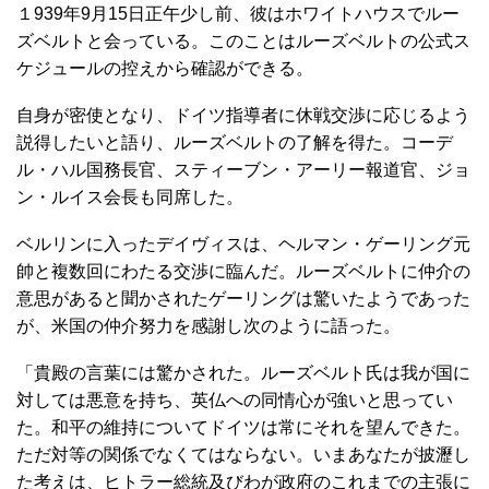
１939年9月15日正午少し前、彼はホワイトハウスでルー
ズベルトと会っている。このことはルーズベルトの公式ス
ケジュールの控えから確認ができる。
自身が密使となり、ドイツ指導者に休戦交渉に応じるよう
説得したいと語り、ルーズベルトの了解を得た。コーデ
ル・ハル国務長官、スティーブン・アーリー報道官、ジョ
ン・ルイス会長も同席した。
ベルリンに入ったデイヴィスは、ヘルマン・ゲーリング元
帥と複数回にわたる交渉に臨んだ。ルーズベルトに仲介の
意思があると聞かされたゲーリングは驚いたようであった
が、米国の仲介努力を感謝し次のように語った。
「貴殿の言葉には驚かされた。ルーズベルト氏は我が国に
対しては悪意を持ち、英仏への同情心が強いと思ってい
た。和平の維持についてドイツは常にそれを望んできた。
ただ対等の関係でなくてはならない。いまあなたが披瀝し
た考えは、ヒトラー総統及びわが政府のこれまでの主張に