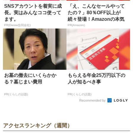
SNSアカウントを着実に成
「え、こんなセールやって
長。実はみんなココ使って
たの？」80％OFF以上が
ます。
続々登場！Amazonの本気
が...
PR(Dreaw合同会社)
PR(Amazon)
お墓の撤去にいくらかか
もらえる年金25万円以下の
る？墓じまい費用
人が知るべき事
PR(くらしの話題)
PR(くらしの話題)
Recommended by
アクセスランキング（週間）