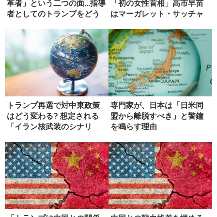
革者」という二つの面...指導
「初の女性首相」高市早苗
者としてのトランプをどう
はマーガレット・サッチャ
評...
ーになれる...
トランプ再選で対中東政策
専門家が、日本は「日米同
はどう変わる? 想定される
盟から離脱すべき」と警鐘
「イラン核武装のシナリ
を鳴らす理由
オ」