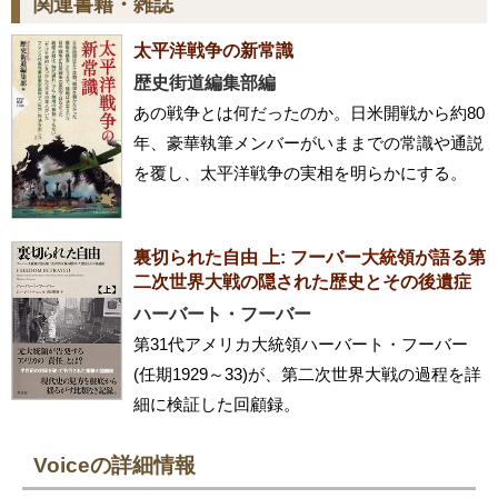
関連書籍・雑誌
太平洋戦争の新常識
歴史街道編集部編
あの戦争とは何だったのか。日米開戦から約80
年、豪華執筆メンバーがいままでの常識や通説
を覆し、太平洋戦争の実相を明らかにする。
裏切られた自由 上: フーバー大統領が語る第
二次世界大戦の隠された歴史とその後遺症
ハーバート・フーバー
第31代アメリカ大統領ハーバート・フーバー
(任期1929～33)が、第二次世界大戦の過程を詳
細に検証した回顧録。
Voiceの詳細情報