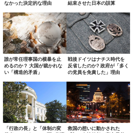
なかった決定的な理由
結束させた日本の誤算
誰が常任理事国の横暴を止
戦後ドイツはナチス時代を
めるのか？ 大国が裁かれな
反省したのか? 政府が「多く
い「構造的矛盾」
の党員を免責した」理由
「行政の長」と「体制の変
救国の想いに動かされた