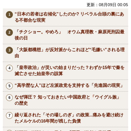
更新：08月09日 00:05
“日本の若者は右傾化”したのか? リベラル台頭の裏にあ
る不都合な現実
「チクショー。やめろ」 オウム真理教・麻原死刑囚最
後の日
「大阪都構想」が反対派からこれほど“毛嫌い”される理
由
「皇帝政治」が災いの始まりだった？わずか15年で秦を
滅亡させた始皇帝の誤算
“高学歴な人”ほど左派政党を支持する「先進国の現実」
なぜ弾圧？ 知っておきたい中国政府と「ウイグル族」
の歴史
繰り返された「その場しのぎ」の政策...痛みを避け続け
たメルケルの16年間が残した負債