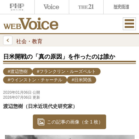
ME
NU
社会・教育
日米開戦の「真の原因」を作ったのは誰か
#渡辺惣樹
#フランクリン・ルーズベルト
#ウインストン・チャーチル
#日米関係
2020年01月06日 公開
2026年07月06日 更新
渡辺惣樹（日米近現代史研究家）
この記事の画像（全 1 枚）