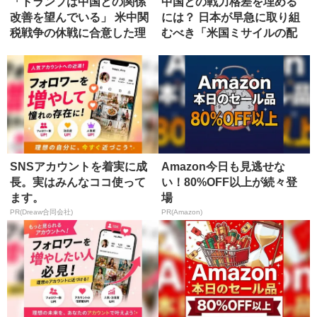
「トランプは中国との関係
中国との戦力格差を埋める
改善を望んでいる」 米中関
には？ 日本が早急に取り組
税戦争の休戦に合意した理
むべき「米国ミサイルの配
由
備」
SNSアカウントを着実に成
Amazon今日も見逃せな
長。実はみんなココ使って
い！80%OFF以上が続々登
ます。
場
PR(Dreaw合同会社)
PR(Amazon)