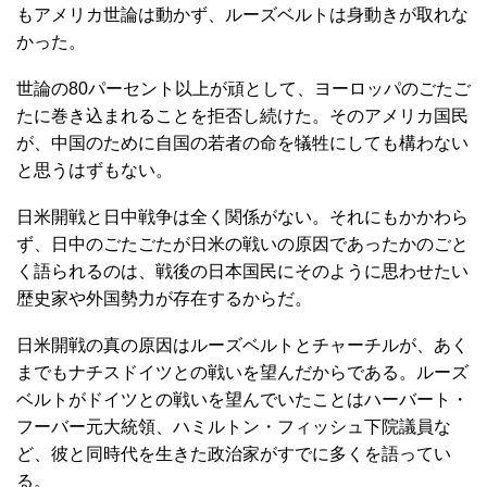
もアメリカ世論は動かず、ルーズベルトは身動きが取れな
かった。
世論の80パーセント以上が頑として、ヨーロッパのごたご
たに巻き込まれることを拒否し続けた。そのアメリカ国民
が、中国のために自国の若者の命を犠牲にしても構わない
と思うはずもない。
日米開戦と日中戦争は全く関係がない。それにもかかわら
ず、日中のごたごたが日米の戦いの原因であったかのごと
く語られるのは、戦後の日本国民にそのように思わせたい
歴史家や外国勢力が存在するからだ。
日米開戦の真の原因はルーズベルトとチャーチルが、あく
までもナチスドイツとの戦いを望んだからである。ルーズ
ベルトがドイツとの戦いを望んでいたことはハーバート・
フーバー元大統領、ハミルトン・フィッシュ下院議員な
ど、彼と同時代を生きた政治家がすでに多くを語ってい
る。