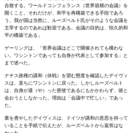
合致する。ワールドコンフェランス（世界規模の会議）を
開くこと。それだけが、和平を再構築できる手段であろ
う。我が国は当然に、ルーズベルト氏がそのような会議を
主宰するのであれば歓迎である。会議の目的は、恒久的和
平の構築である」
ゲーリングは、「世界会議はどこで開催されても構わな
い。ワシントンであっても自身が代表として参加する」と
まで述べた。
ナチス政権の講和（休戦）を望む態度を確認したデイヴィ
スは、直ちにワシントンに戻った。しかしルーズベルト
は、自身が遣（や）った密使であるにもかかわらず、彼と
会おうとしなかった。理由は「会議中で忙しい」であっ
た。
業を煮やしたデイヴィスは、ドイツが講和の意思を持って
いることを手紙で伝えたが、ルーズベルトから返答はな
かった。