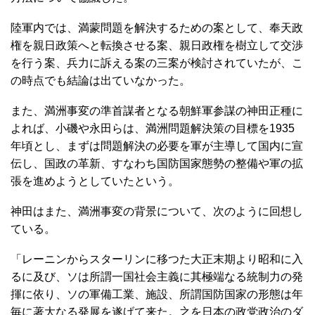
陸軍内では、満蒙問題を解決するための案として、奉天政
権を親日政策へと転換させる案、親日政権を樹立して交渉
を行う案、兵力に訴える案の三案が検討されていたが、こ
の時点でも結論は出ていなかった。
また、満洲事変の準首謀者となる朝鮮軍参謀の神田正種に
よれば、小磯や永田らは、満洲問題解決策の目標を1935
年頃とし、まずは問題解決の必要を軍が主導して国内に宣
伝し、国政の革新、すなわち国防国家態勢の整備や軍の拡
張を進めようとしていたという。
神田はまた、満洲事変の背景について、次のように回想し
ている。
「レーニンからスターリンに移つた大正末期より昭和に入
るに及び、ソは所謂一国社会主義に其極端なる統制力の発
揮に依り、ソの軍備工業、施設、所謂国防国家の形態は年
毎に著大なる発展を遂げて来た。之を日本の政党政治のダ