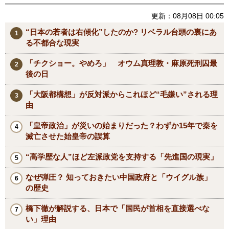
更新：08月08日 00:05
“日本の若者は右傾化”したのか? リベラル台頭の裏にあ
る不都合な現実
「チクショー。やめろ」 オウム真理教・麻原死刑囚最
後の日
「大阪都構想」が反対派からこれほど“毛嫌い”される理
由
「皇帝政治」が災いの始まりだった？わずか15年で秦を
滅亡させた始皇帝の誤算
“高学歴な人”ほど左派政党を支持する「先進国の現実」
なぜ弾圧？ 知っておきたい中国政府と「ウイグル族」
の歴史
橋下徹が解説する、日本で「国民が首相を直接選べな
い」理由