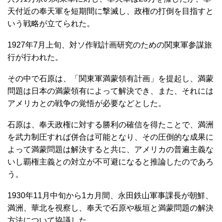
天付近の奉天軍を短期間に撃滅し、政権の打倒を目指すと
いう戦略が立てられた。
1927年7月上旬、対ソ作戦計画研究のための関東軍参謀旅
行が行われた。
その中で石原は、「関東軍満蒙領有計画」を提起し、満蒙
問題は日本の満蒙領有によって解決でき、また、それには
アメリカとの戦争の覚悟が必要などとした。
石原は、奉天政権に対する勝利の確信を得たことで、満洲
を武力制圧すれば併合は可能となり、その圧倒的な成果に
よって満蒙問題は解決すると共に、アメリカの普遍主義な
いし覇権主義との対立が不可避になると推論したのであろ
う。
1930年11月中旬から1カ月間、永田鉄山軍事課長が朝鮮、
満洲、華北を視察し、奉天で石原や板垣と満蒙問題の解決
方法について協議した。