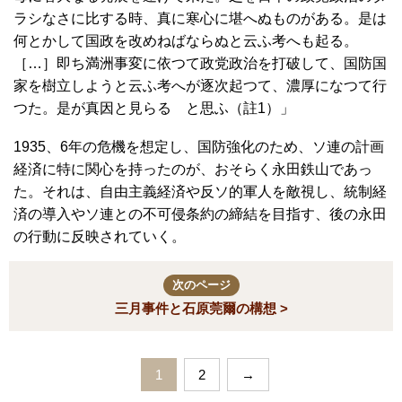
ラシなさに比する時、真に寒心に堪へぬものがある。是は
何とかして国政を改めねばならぬと云ふ考へも起る。
［…］即ち満洲事変に依つて政党政治を打破して、国防国
家を樹立しようと云ふ考へが逐次起つて、濃厚になつて行
つた。是が真因と見らるゝと思ふ（註1）」
1935、6年の危機を想定し、国防強化のため、ソ連の計画
経済に特に関心を持ったのが、おそらく永田鉄山であっ
た。それは、自由主義経済や反ソ的軍人を敵視し、統制経
済の導入やソ連との不可侵条約の締結を目指す、後の永田
の行動に反映されていく。
次のページ
三月事件と石原莞爾の構想 >
1
2
→