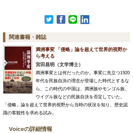
関連書籍・雑誌
満洲事変 「侵略」論を超えて世界的視野か
ら考える
宮田昌明（文学博士）
満洲事変とは何だったのか。事変に先立つ1920
年代を民族自決の理念が登場した時代とするな
ら、この時代の中国は、満洲族やモンゴル族、
ウイグル族などの民族自決を否定していた。
「侵略」論を超えて世界的視野から当時の状況を知り、歴史認
識の客観性を求める試み。
Voiceの詳細情報