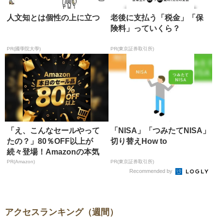
人文知とは個性の上に立つ
老後に支払う「税金」「保
険料」っていくら？
PR(國學院大學)
PR(東京証券取引所)
「え、こんなセールやって
「NISA」「つみたてNISA」
たの？」80％OFF以上が
切り替えHow to
続々登場！Amazonの本気
が...
PR(Amazon)
PR(東京証券取引所)
Recommended by
アクセスランキング（週間）