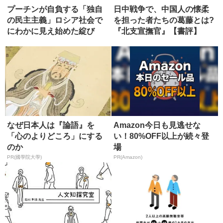
プーチンが自負する「独自
日中戦争で、中国人の懐柔
の民主主義」ロシア社会で
を担った者たちの葛藤とは?
にわかに見え始めた綻び
『北支宣撫官』【書評】
【後編】
なぜ日本人は『論語』を
Amazon今日も見逃せな
「心のよりどころ」にする
い！80%OFF以上が続々登
のか
場
PR(國學院大學)
PR(Amazon)