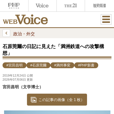
ME
NU
政治・外交
石原莞爾の日記に見えた「満洲鉄道への攻撃構
想」
#宮田昌明
#石原莞爾
#満州事変
#PHP新書
2019年12月24日 公開
2026年07月06日 更新
宮田昌明（文学博士）
この記事の画像（全 1 枚）