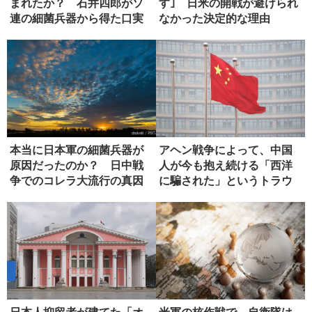
まれたか？ 石井四郎がソ
す｣ 日米の開戦が避けられ
連の細菌兵器から得た口実
なかった決定的な理由
本当に日本軍の細菌兵器が
アヘン戦争によって、中国
原因だったのか？ 日中戦
人が今も抱え続ける「西洋
争でのコレラ大流行の真因
に騙された」というトラウ
マ