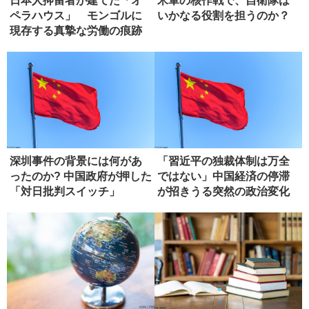
日本人抑留者が建てた「オ
米軍の核作戦で、自衛隊は
ペラハウス」 モンゴルに
いかなる役割を担うのか？
現存する真摯な労働の痕跡
深圳事件の背景には何があ
「習近平の独裁体制は万全
ったのか? 中国政府が押した
ではない」中国経済の停滞
「対日批判スイッチ」
が招きうる突然の政治変化