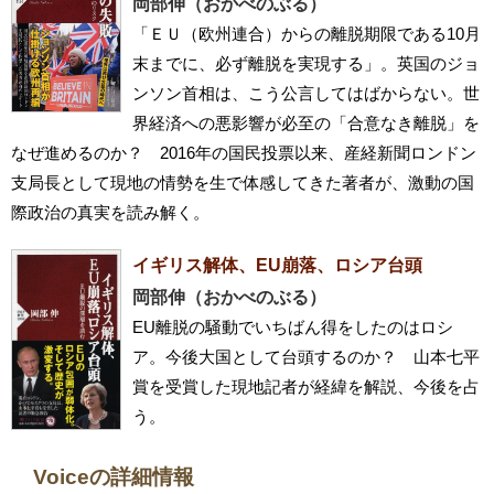
岡部伸（おかべのぶる）
「ＥＵ（欧州連合）からの離脱期限である10月
末までに、必ず離脱を実現する」。英国のジョ
ンソン首相は、こう公言してはばからない。世
界経済への悪影響が必至の「合意なき離脱」を
なぜ進めるのか？ 2016年の国民投票以来、産経新聞ロンドン
支局長として現地の情勢を生で体感してきた著者が、激動の国
際政治の真実を読み解く。
イギリス解体、EU崩落、ロシア台頭
岡部伸（おかべのぶる）
EU離脱の騒動でいちばん得をしたのはロシ
ア。今後大国として台頭するのか？ 山本七平
賞を受賞した現地記者が経緯を解説、今後を占
う。
Voiceの詳細情報