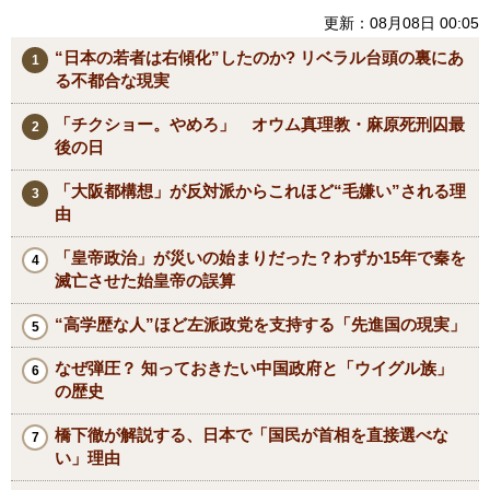
更新：08月08日 00:05
“日本の若者は右傾化”したのか? リベラル台頭の裏にあ
る不都合な現実
「チクショー。やめろ」 オウム真理教・麻原死刑囚最
後の日
「大阪都構想」が反対派からこれほど“毛嫌い”される理
由
「皇帝政治」が災いの始まりだった？わずか15年で秦を
滅亡させた始皇帝の誤算
“高学歴な人”ほど左派政党を支持する「先進国の現実」
なぜ弾圧？ 知っておきたい中国政府と「ウイグル族」
の歴史
橋下徹が解説する、日本で「国民が首相を直接選べな
い」理由