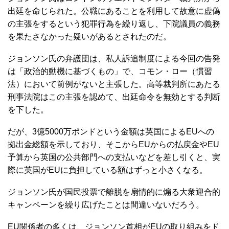
出廷を命じられた。公職にあることを利用して故意に虚偽
の主張をするという犯罪行為を繰り返し、下院議員の義務
を果たさなかった疑いがあるとされたのだ。
ジョンソン氏の弁護団は、私人訴追制度による今回の告発
は「政治的動機に基づくもの」で、コモン・ロー（慣習
法）において前例がないと主張した。高等裁判所にあたる
刑事法院はこの主張を認めて、出廷命令を無効とする判断
を下した。
だが、3億5000万ポンドという金額は英国によるEUへの
拠出金総額を示しており、そこからEUからの払戻金やEU
予算から英国の公共部門への支払いなどを差し引くと、実
際に英国がEUに負担している額はずっと小さくなる。
ジョンソン氏が国民投票で離脱を扇情的に煽る大衆迎合的
キャンペーンを繰り広げたことは間違いないだろう。
EU関係者の多くは、ジョンソン首相がEUの取り組みをド