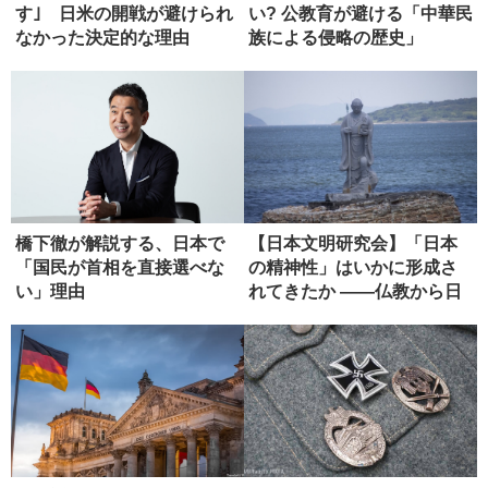
す｣ 日米の開戦が避けられ
い? 公教育が避ける「中華民
なかった決定的な理由
族による侵略の歴史」
橋下徹が解説する、日本で
【日本文明研究会】「日本
「国民が首相を直接選べな
の精神性」はいかに形成さ
い」理由
れてきたか ――仏教から日
本政治...