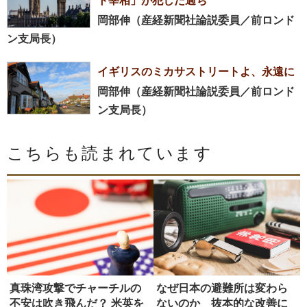
ト宰相」が犯した過ち
岡部伸（産経新聞社論説委員／前ロンド
ン支局長）
イギリスのミカサストリートよ、永遠に
岡部伸（産経新聞社論説委員／前ロンド
ン支局長）
こちらも読まれています
真珠湾攻撃でチャーチルの
なぜ日本の避難所は変わら
不安は吹き飛んだ？ 米英を
ないのか 抜本的な改善に