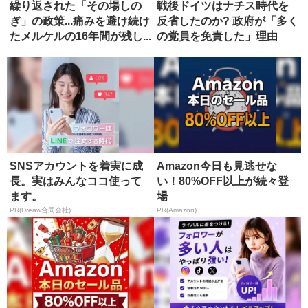
繰り返された「その場しの
戦後ドイツはナチス時代を
ぎ」の政策...痛みを避け続け
反省したのか? 政府が「多く
たメルケルの16年間が残し...
の党員を免責した」理由
SNSアカウントを着実に成
Amazon今日も見逃せな
長。実はみんなココ使って
い！80%OFF以上が続々登
ます。
場
PR(Dreaw合同会社)
PR(Amazon)