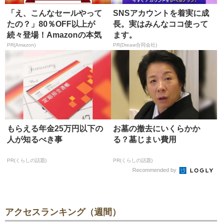
「え、こんなセールやって
SNSアカウントを着実に成
たの？」80％OFF以上が
長。実はみんなココ使って
続々登場！Amazonの本気
ます。
が...
PR(Amazon)
PR(Dreaw合同会社)
もらえる年金25万円以下の
お墓の撤去にいくらかか
人が知るべき事
る？墓じまい費用
PR(くらしの話題)
PR(くらしの話題)
Recommended by
アクセスランキング（週間）