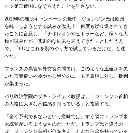
イツ第三帝国になぞらえたことを許さない。
2016年の離脱キャンペーンの最中、ジョンソン氏は欧州
を統一しようとする試みが歴史上、何度も繰り返されてき
たことに言及し、「ナポレオンやヒトラーなど、様々な人
物が試みたが、悲劇的な結末を迎えてきた」としたうえ
で、「EUはこれを別のやり方で試しているだけだ」と述
べた。
フランスの高官や外交官の間では、このような正確さを欠
いた言葉遣いや冷やかし半分のユーモア表現に対し、批判
が集まった。
パリ政治学院のザキ・ライディ教授は、「ジョンソン首相
の人格に大きな不信感を持っている」と指摘する。
「全く予測できないという意味では、すぐ隣にトランプ米
大統領がいるようなものだ。ただ、トランプ氏と違うの
は、ジョンソン首相が何を考え、どんな信念を持っている