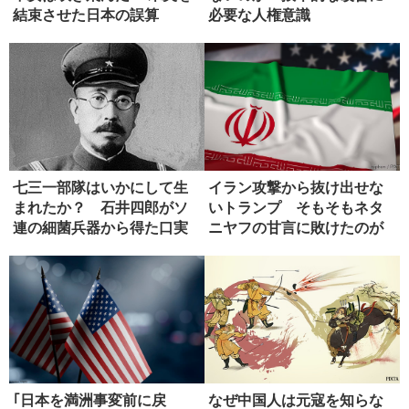
結束させた日本の誤算
必要な人権意識
七三一部隊はいかにして生
イラン攻撃から抜け出せな
まれたか？ 石井四郎がソ
いトランプ そもそもネタ
連の細菌兵器から得た口実
ニヤフの甘言に敗けたのが
失敗
｢日本を満洲事変前に戻
なぜ中国人は元寇を知らな