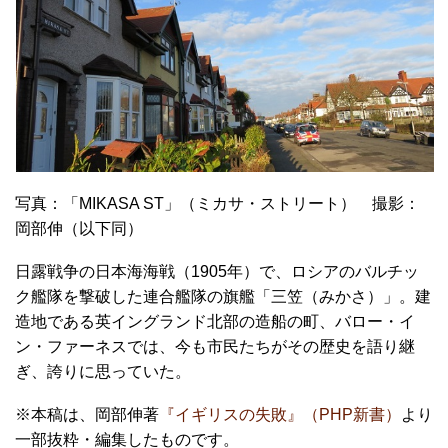
写真：「MIKASA ST」（ミカサ・ストリート） 撮影：
岡部伸（以下同）
日露戦争の日本海海戦（1905年）で、ロシアのバルチッ
ク艦隊を撃破した連合艦隊の旗艦「三笠（みかさ）」。建
造地である英イングランド北部の造船の町、バロー・イ
ン・ファーネスでは、今も市民たちがその歴史を語り継
ぎ、誇りに思っていた。
※本稿は、岡部伸著
『イギリスの失敗』（PHP新書）
より
一部抜粋・編集したものです。