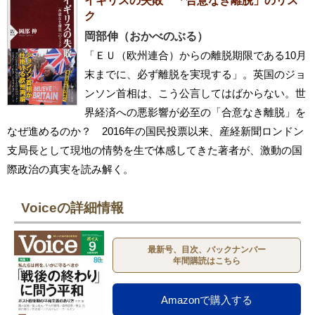
イギリスの失敗 「合意なき離脱」のリス
ク
岡部伸（おかべのぶる）
「ＥＵ（欧州連合）からの離脱期限である10月
末までに、必ず離脱を実現する」。英国のジョ
ンソン首相は、こう公言してはばからない。世
界経済への悪影響が必至の「合意なき離脱」を
なぜ進めるのか？ 2016年の国民投票以来、産経新聞ロンドン
支局長として現地の情勢を生で体感してきた著者が、激動の国
際政治の真実を読み解く。
Voiceの詳細情報
最新号、目次、バックナンバー
年間購読はこちら
Amazonで購入する