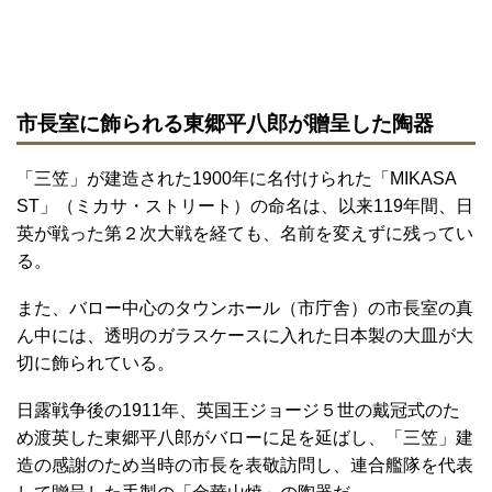
市長室に飾られる東郷平八郎が贈呈した陶器
「三笠」が建造された1900年に名付けられた「MIKASA
ST」（ミカサ・ストリート）の命名は、以来119年間、日
英が戦った第２次大戦を経ても、名前を変えずに残ってい
る。
また、バロー中心のタウンホール（市庁舎）の市長室の真
ん中には、透明のガラスケースに入れた日本製の大皿が大
切に飾られている。
日露戦争後の1911年、英国王ジョージ５世の戴冠式のた
め渡英した東郷平八郎がバローに足を延ばし、「三笠」建
造の感謝のため当時の市長を表敬訪問し、連合艦隊を代表