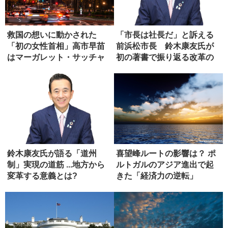
救国の想いに動かされた
「市長は社長だ」と訴える
「初の女性首相」高市早苗
前浜松市長 鈴木康友氏が
はマーガレット・サッチャ
初の著書で振り返る改革の
ーになれる...
軌跡
鈴木康友氏が語る「道州
喜望峰ルートの影響は？ ポ
制」実現の道筋 ...地方から
ルトガルのアジア進出で起
変革する意義とは?
きた「経済力の逆転」