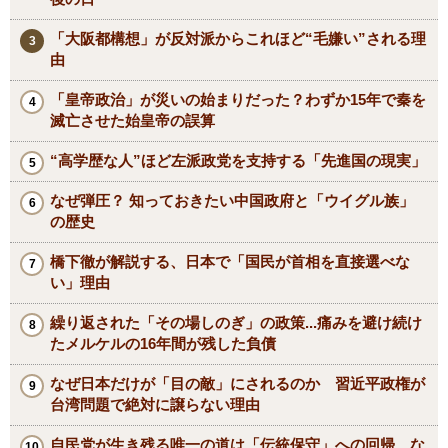
「大阪都構想」が反対派からこれほど“毛嫌い”される理
由
「皇帝政治」が災いの始まりだった？わずか15年で秦を
滅亡させた始皇帝の誤算
“高学歴な人”ほど左派政党を支持する「先進国の現実」
なぜ弾圧？ 知っておきたい中国政府と「ウイグル族」
の歴史
橋下徹が解説する、日本で「国民が首相を直接選べな
い」理由
繰り返された「その場しのぎ」の政策...痛みを避け続け
たメルケルの16年間が残した負債
なぜ日本だけが「目の敵」にされるのか 習近平政権が
台湾問題で絶対に譲らない理由
自民党が生き残る唯一の道は「伝統保守」への回帰 な