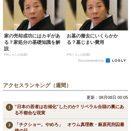
家の売却成功にはカギがあ
お墓の撤去にいくらかか
る？家処分の基礎知識を解
る？墓じまい費用
説
PR(くらしの話題)
PR(くらしの話題)
Recommended by
アクセスランキング（週間）
更新：08月08日 00:05
“日本の若者は右傾化”したのか? リベラル台頭の裏にあ
る不都合な現実
「チクショー。やめろ」 オウム真理教・麻原死刑囚最
後の日