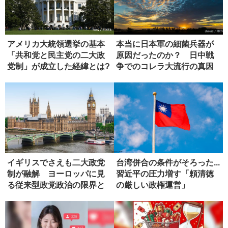
アメリカ大統領選挙の基本
本当に日本軍の細菌兵器が
「共和党と民主党の二大政
原因だったのか？ 日中戦
党制」が成立した経緯とは?
争でのコレラ大流行の真因
イギリスでさえも二大政党
台湾併合の条件がそろった...
制が融解 ヨーロッパに見
習近平の圧力増す「頼清徳
る従来型政党政治の限界と
の厳しい政権運営」
模索