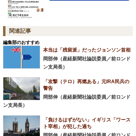
関連記事
編集部のおすすめ
本当は「残留派」だったジョンソン首相
岡部伸（産経新聞社論説委員／前ロンド
ン支局長）
「攻撃（テロ）再燃ある」元IRA民兵の
警告
岡部伸（産経新聞社論説委員／前ロンド
ン支局長）
「負けるはずがない」イギリス「ワース
ト宰相」が犯した過ち
岡部伸（産経新聞社論説委員／前ロンド