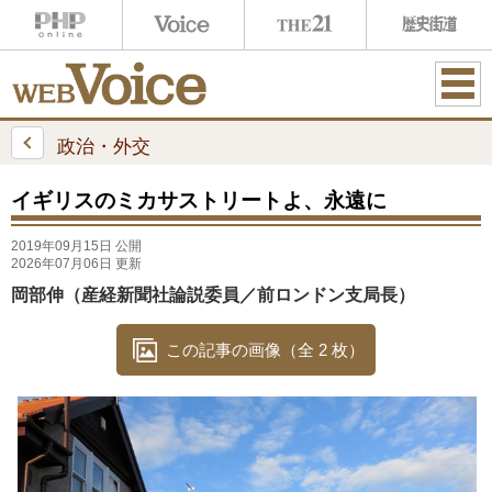
ME
NU
政治・外交
イギリスのミカサストリートよ、永遠に
2019年09月15日 公開
2026年07月06日 更新
岡部伸（産経新聞社論説委員／前ロンドン支局長）
この記事の画像（全 2 枚）