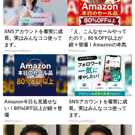
SNSアカウントを着実に成
「え、こんなセールやって
長。実はみんなココ使って
たの？」80％OFF以上が
ます。
続々登場！Amazonの本気
が...
PR(Dreaw合同会社)
PR(Amazon)
Amazon今日も見逃せな
SNSアカウントを着実に成
い！80%OFF以上が続々登
長。実はみんなココ使って
場
ます。
PR(Amazon)
PR(Dreaw合同会社)