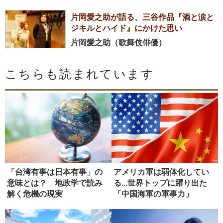
片岡愛之助が語る、三谷作品『酒と涙と
ジキルとハイド』にかけた思い
片岡愛之助（歌舞伎俳優）
こちらも読まれています
「台湾有事は日本有事」の
アメリカ軍は弱体化してい
意味とは？ 地政学で読み
る...世界トップに躍り出た
解く危機の現実
「中国海軍の軍事力」