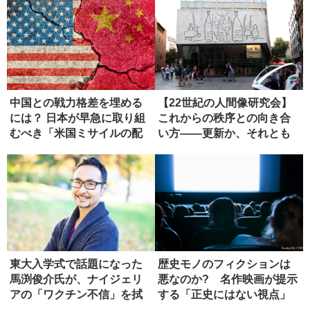
中国との戦力格差を埋める
【22世紀の人間像研究会】
には？ 日本が早急に取り組
これからの秩序との向き合
むべき「米国ミサイルの配
い方――更新か、それとも
備」
虚無か...
東大入学式で話題になった
歴史モノのフィクションは
馬渕俊介氏が、ナイジェリ
悪なのか? 名作映画が提示
アの「ワクチン不信」を拭
する「正史にはない視点」
った方法