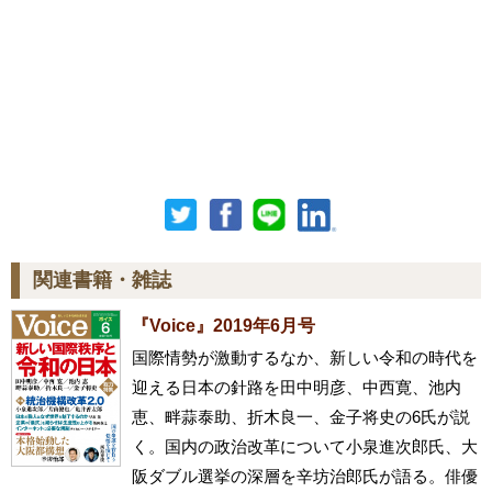
関連書籍・雑誌
『Voice』2019年6月号
国際情勢が激動するなか、新しい令和の時代を
迎える日本の針路を田中明彦、中西寛、池内
恵、畔蒜泰助、折木良一、金子将史の6氏が説
く。国内の政治改革について小泉進次郎氏、大
阪ダブル選挙の深層を辛坊治郎氏が語る。俳優