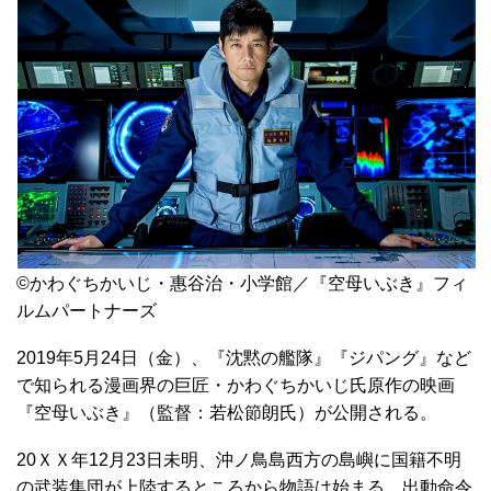
©かわぐちかいじ・惠谷治・小学館／『空母いぶき』フィ
ルムパートナーズ
2019年5月24日（金）、『沈黙の艦隊』『ジパング』など
で知られる漫画界の巨匠・かわぐちかいじ氏原作の映画
『空母いぶき』（監督：若松節朗氏）が公開される。
20ＸＸ年12月23日未明、沖ノ鳥島西方の島嶼に国籍不明
の武装集団が上陸するところから物語は始まる。出動命令