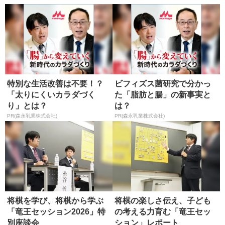
特別な生活改善は不要！？
ビフィズス菌研究で分かっ
「太りにくいカラダづく
た「脂肪と腸」の新事実と
り」とは？
は？
PR(森永乳業株式会社)
PR(森永乳業株式会社)
将棋を学び、将棋から学ぶ
将棋の楽しさ伝え、子ども
「竜王セッション2026」特
の考える力育む「竜王セッ
別座談会
ション」レポート