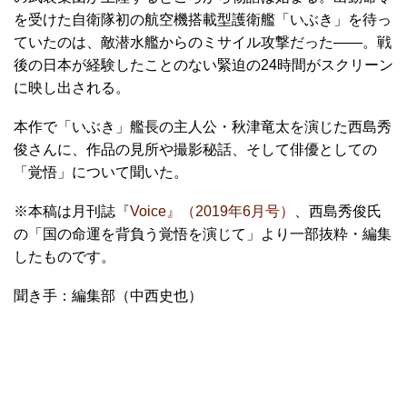
を受けた自衛隊初の航空機搭載型護衛艦「いぶき」を待っ
ていたのは、敵潜水艦からのミサイル攻撃だった――。戦
後の日本が経験したことのない緊迫の24時間がスクリーン
に映し出される。
本作で「いぶき」艦長の主人公・秋津竜太を演じた西島秀
俊さんに、作品の見所や撮影秘話、そして俳優としての
「覚悟」について聞いた。
※本稿は月刊誌
『Voice』（2019年6月号）
、西島秀俊氏
の「国の命運を背負う覚悟を演じて」より一部抜粋・編集
したものです。
聞き手：編集部（中西史也）