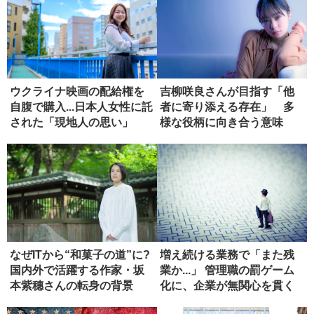
ウクライナ映画の配給権を
吉柳咲良さんが目指す「他
自腹で購入...日本人女性に託
者に寄り添える存在」 多
された「現地人の思い」
様な役柄に向き合う意味
なぜITから“和菓子の道”に?
増え続ける業務で「また残
国内外で活躍する作家・坂
業か...」 管理職の罰ゲーム
本紫穗さんの転身の背景
化に、企業が無関心を貫く
ワ...