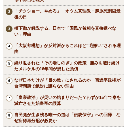
「チクショー。やめろ」 オウム真理教・麻原死刑囚最
後の日
橋下徹が解説する、日本で「国民が首相を直接選べな
い」理由
「大阪都構想」が反対派からこれほど“毛嫌い”される理
由
繰り返された「その場しのぎ」の政策...痛みを避け続け
たメルケルの16年間が残した負債
なぜ日本だけが「目の敵」にされるのか 習近平政権が
台湾問題で絶対に譲らない理由
「皇帝政治」が災いの始まりだった？わずか15年で秦を
滅亡させた始皇帝の誤算
自民党が生き残る唯一の道は「伝統保守」への回帰 な
ぜ所得再分配が必要か