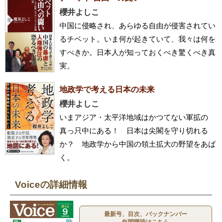
櫻井よしこ
中国に侵略され、あらゆる自由が侵害されてい
るチベット。いま何が起きていて、我々は何を
すべきか。日本人が知っておくべき驚くべき真
実。
地政学で考える日本の未来
櫻井よしこ
いまアジア・太平洋地域はかつてない軍拡の
真っ只中にある！ 日本は尖閣を守り切れる
か？ 地政学から中国の領土拡大の野望をあば
く。
Voiceの詳細情報
最新号、目次、バックナンバー