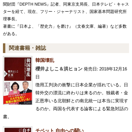
聞財団『DEPTH NEWS』記者、同東京支局長、日本テレビ・キャス
ターを経て、現在、フリー・ジャーナリスト、国家基本問題研究所
理事長。
著書に『日本よ、「歴史力」を磨け』（文春文庫、編著）など多数
がある。
関連書籍・雑誌
韓国壊乱
櫻井よしこ＆洪ヒョン
発売日: 2018年12月16
日
徴用工判決の衝撃に日本企業が揺れている。日
韓外交の漂流に終わりは来るのか。独裁者・金
正恩率いる北朝鮮との南北統一は本当に実現す
るのか。両国を代表する論客による緊急対話の
書。
チベット 自由への闘い