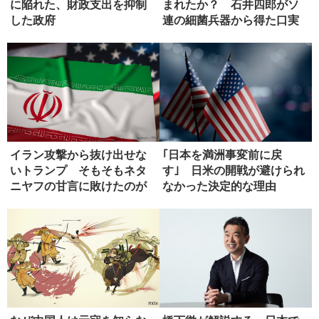
に陥れた、財政支出を抑制
まれたか？ 石井四郎がソ
した政府
連の細菌兵器から得た口実
イラン攻撃から抜け出せな
｢日本を満洲事変前に戻
いトランプ そもそもネタ
す｣ 日米の開戦が避けられ
ニヤフの甘言に敗けたのが
なかった決定的な理由
失敗