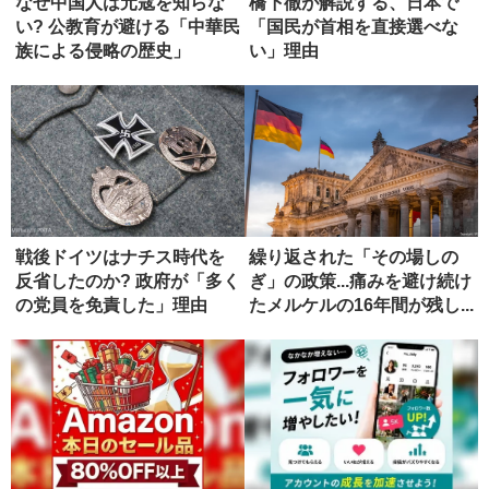
なぜ中国人は元寇を知らな
橋下徹が解説する、日本で
い? 公教育が避ける「中華民
「国民が首相を直接選べな
族による侵略の歴史」
い」理由
戦後ドイツはナチス時代を
繰り返された「その場しの
反省したのか? 政府が「多く
ぎ」の政策...痛みを避け続け
の党員を免責した」理由
たメルケルの16年間が残し...