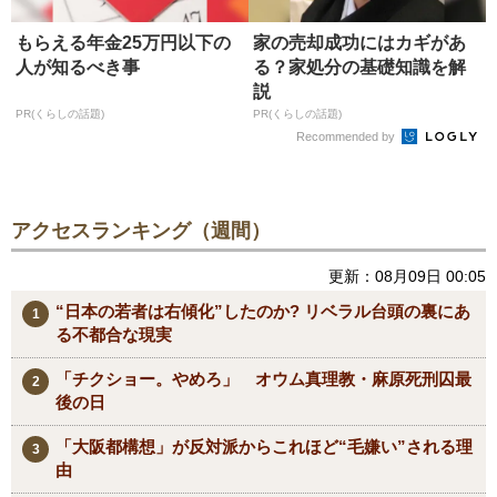
もらえる年金25万円以下の
家の売却成功にはカギがあ
人が知るべき事
る？家処分の基礎知識を解
説
PR(くらしの話題)
PR(くらしの話題)
Recommended by
アクセスランキング（週間）
更新：08月09日 00:05
“日本の若者は右傾化”したのか? リベラル台頭の裏にあ
る不都合な現実
「チクショー。やめろ」 オウム真理教・麻原死刑囚最
後の日
「大阪都構想」が反対派からこれほど“毛嫌い”される理
由