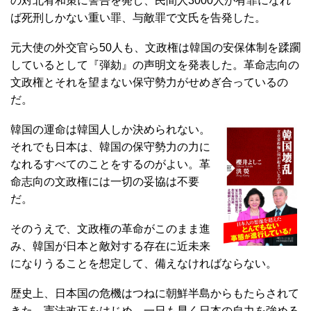
の対北宥和策に警告を発し、民間人3000人が有罪になれ
ば死刑しかない重い罪、与敵罪で文氏を告発した。
元大使の外交官ら50人も、文政権は韓国の安保体制を蹂躙
しているとして『弾劾』の声明文を発表した。革命志向の
文政権とそれを望まない保守勢力がせめぎ合っているの
だ。
韓国の運命は韓国人しか決められない。
それでも日本は、韓国の保守勢力の力に
なれるすべてのことをするのがよい。革
命志向の文政権には一切の妥協は不要
だ。
そのうえで、文政権の革命がこのまま進
み、韓国が日本と敵対する存在に近未来
になりうることを想定して、備えなければならない。
歴史上、日本国の危機はつねに朝鮮半島からもたらされて
きた。憲法改正をはじめ、一日も早く日本の自力を強める