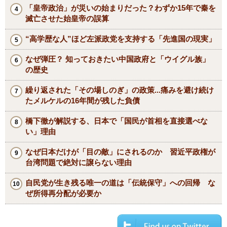
「皇帝政治」が災いの始まりだった？わずか15年で秦を
滅亡させた始皇帝の誤算
“高学歴な人”ほど左派政党を支持する「先進国の現実」
なぜ弾圧？ 知っておきたい中国政府と「ウイグル族」
の歴史
繰り返された「その場しのぎ」の政策...痛みを避け続け
たメルケルの16年間が残した負債
橋下徹が解説する、日本で「国民が首相を直接選べな
い」理由
なぜ日本だけが「目の敵」にされるのか 習近平政権が
台湾問題で絶対に譲らない理由
自民党が生き残る唯一の道は「伝統保守」への回帰 な
ぜ所得再分配が必要か