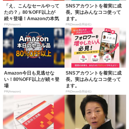
「え、こんなセールやって
SNSアカウントを着実に成
たの？」80％OFF以上が
長。実はみんなココ使って
続々登場！Amazonの本気
ます。
が...
PR(Amazon)
PR(Dreaw合同会社)
Amazon今日も見逃せな
SNSアカウントを着実に成
い！80%OFF以上が続々登
長。実はみんなココ使って
場
ます。
PR(Amazon)
PR(Dreaw合同会社)