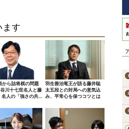
います
の頃から詰将棋の問題
羽生善治竜王が語る藤井聡
..谷川十七世名人と藤
太五段との対局への意気込
名人の「強さの共...
み、平常心を保つコツとは