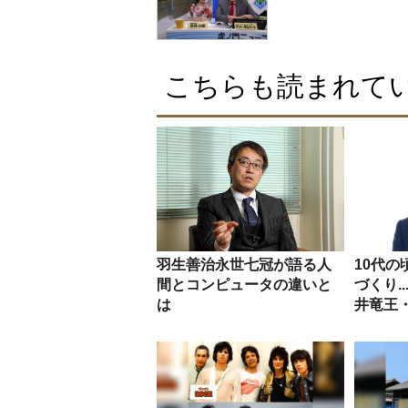
こちらも読まれて
羽生善治永世七冠が語る人
10代
間とコンピュータの違いと
づくり.
は
井竜王・