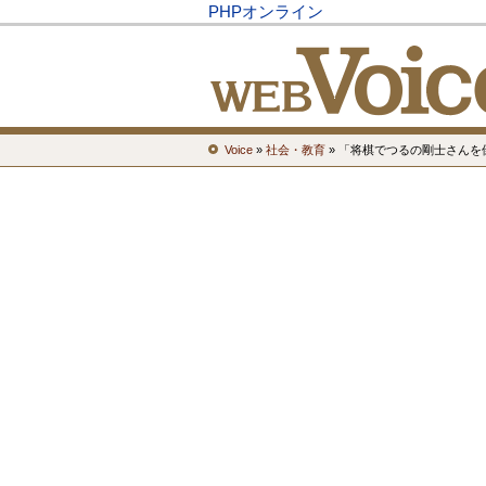
PHPオンライン
Voice
»
社会・教育
» 「将棋でつるの剛士さんを