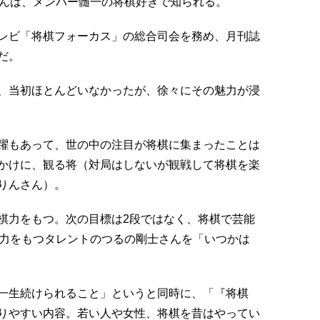
さんは、メンバー髄一の将棋好きで知られる。
育テレビ「将棋フォーカス」の総合司会を務め、月刊誌
だ。
、当初ほとんどいなかったが、徐々にその魅力が浸
躍もあって、世の中の注目が将棋に集まったことは
かけに、観る将（対局はしないが観戦して将棋を楽
りんさん）。
棋力をもつ。次の目標は2段ではなく、将棋で芸能
実力をもつタレントのつるの剛士さんを「いつかは
一生続けられること」というと同時に、「『将棋
りやすい内容。若い人や女性、将棋を昔はやってい