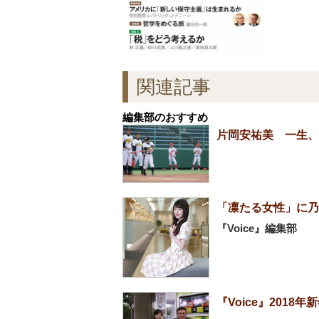
関連記事
編集部のおすすめ
片岡安祐美 一生、
「凛たる女性」に乃
『Voice』編集部
『Voice』201