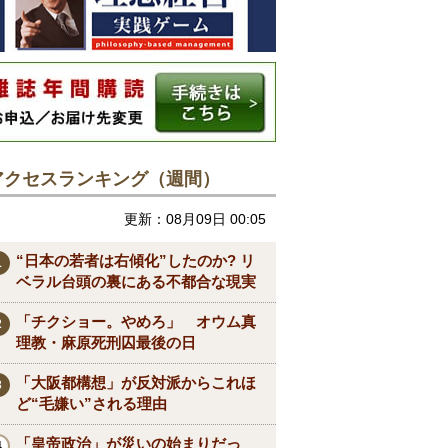
アクセスランキング（週間）
更新：08月09日 00:05
“日本の若者は右傾化”したのか? リ
ベラル台頭の裏にある不都合な現実
「チクショー。やめろ」 オウム真
理教・麻原死刑囚最後の日
「大阪都構想」が反対派からこれほ
ど“毛嫌い”される理由
「皇帝政治」が災いの始まりだっ