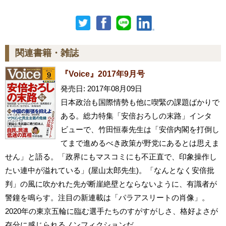
関連書籍・雑誌
『Voice』2017年9月号
発売日: 2017年08月09日
日本政治も国際情勢も他に喫緊の課題ばかりで
ある。総力特集「安倍おろしの末路」インタ
ビューで、竹田恒泰先生は「安倍内閣を打倒し
てまで進めるべき政策が野党にあるとは思えま
せん」と語る。「政界にもマスコミにも不正直で、印象操作し
たい連中が溢れている」(屋山太郎先生)。「なんとなく安倍批
判」の風に吹かれた先が断崖絶壁とならないように、有識者が
警鐘を鳴らす。注目の新連載は「パラアスリートの肖像」。
2020年の東京五輪に臨む選手たちのすがすがしさ、格好よさが
存分に感じられるノンフィクションだ。