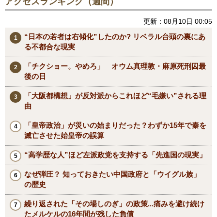
アクセスランキング（週間）
更新：08月10日 00:05
“日本の若者は右傾化”したのか? リベラル台頭の裏にあ
る不都合な現実
「チクショー。やめろ」 オウム真理教・麻原死刑囚最
後の日
「大阪都構想」が反対派からこれほど“毛嫌い”される理
由
「皇帝政治」が災いの始まりだった？わずか15年で秦を
滅亡させた始皇帝の誤算
“高学歴な人”ほど左派政党を支持する「先進国の現実」
なぜ弾圧？ 知っておきたい中国政府と「ウイグル族」
の歴史
繰り返された「その場しのぎ」の政策...痛みを避け続け
たメルケルの16年間が残した負債