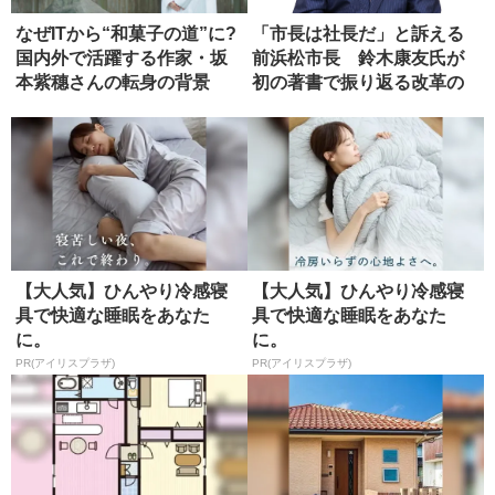
なぜITから“和菓子の道”に?
「市長は社長だ」と訴える
国内外で活躍する作家・坂
前浜松市長 鈴木康友氏が
本紫穗さんの転身の背景
初の著書で振り返る改革の
軌跡
【大人気】ひんやり冷感寝
【大人気】ひんやり冷感寝
具で快適な睡眠をあなた
具で快適な睡眠をあなた
に。
に。
PR(アイリスプラザ)
PR(アイリスプラザ)