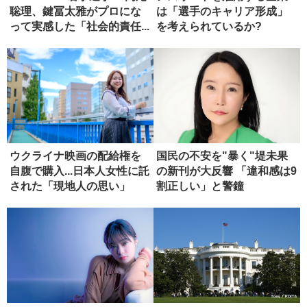
聡理、鍵冨太雅がプロにな
は「選手のキャリア形成」
って実感した「社会的責任...
を考えられているか?
ウクライナ映画の配給権を
国民の不安を"暴く"堤未果
自腹で購入...日本人女性に託
の新刊が大反響 「違和感は9
された「現地人の思い」
割正しい」と警鐘