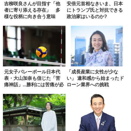
吉柳咲良さんが目指す「他
安倍元首相なきいま、日本
者に寄り添える存在」 多
にトランプ氏と対抗できる
様な役柄に向き合う意味
政治家はいるのか?
元女子バレーボール日本代
「成長産業に女性が少な
表・大山加奈も信じた「苦
い」 違和感から始まったド
痛神話」...勝利には苦痛が必
ローン業界への挑戦
要...