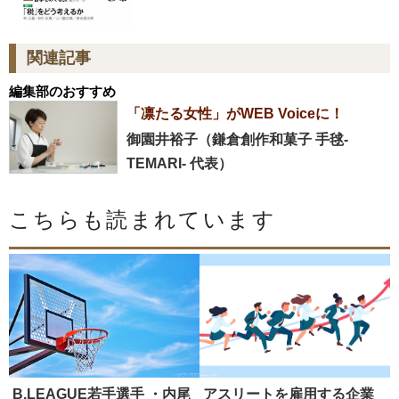
関連記事
編集部のおすすめ
「凛たる女性」がWEB Voiceに！
御園井裕子（鎌倉創作和菓子 手毬-
TEMARI- 代表）
こちらも読まれています
B.LEAGUE若手選手 ・内尾
アスリートを雇用する企業