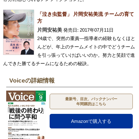
「泣き虫監督」 片岡安祐美流 チームの育て
方
片岡安祐美
発売日: 2017年07月11日
24歳で、突然の重責―指導者の経験もなくほと
んどが、年上のチームメイトの中でどうチーム
を引っ張っていけばいいのか。努力と笑顔で進
んできた勝てるチームになるための秘訣。
Voiceの詳細情報
最新号、目次、バックナンバー
年間購読はこちら
Amazonで購入する