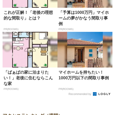
これが正解！「老後の理想
「予算は1000万円」マイホ
的な間取り」とは？
ームの夢がかなう間取り事
例
PR(ROOMS)
PR(ROOMS)
「ばぁばの家に泊まりた
マイホームを持ちたい！
い！」老後に住むならこん
1000万円以下の間取り事例
な家
PR(ROOMS)
PR(ROOMS)
Recommended by