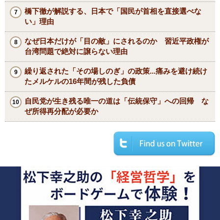
橋下徹が解説する、日本で「国民が首相を直接選べな
い」理由
なぜ日本だけが「目の敵」にされるのか 習近平政権が
台湾問題で絶対に譲らない理由
繰り返された「その場しのぎ」の政策...痛みを避け続け
たメルケルの16年間が残した負債
自民党が生き残る唯一の道は「伝統保守」への回帰 な
ぜ所得再分配が必要か