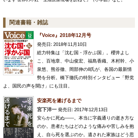
関連書籍・雑誌
『Voice』2018年12月号
発売日: 2018年11月10日
総力特集は「沈む国・浮かぶ国」。櫻井よし
こ、百地章、中山俊宏、福島香織、木村幹、小
泉悠、熊谷徹、岡部伸の8氏が、各国の最新情
勢を分析。橋下徹氏の特別インタビュー「野党
よ、国民の声を聞け」にも注目。
安楽死を遂げるまで
宮下洋一
発売日: 2017年12月13日
安らかに死ぬ――。本当に字義通りの逝き方な
のか。患者たちはどのような痛みや苦しみを抱
え、自ら死を選ぶのか。遺された家族はどう思