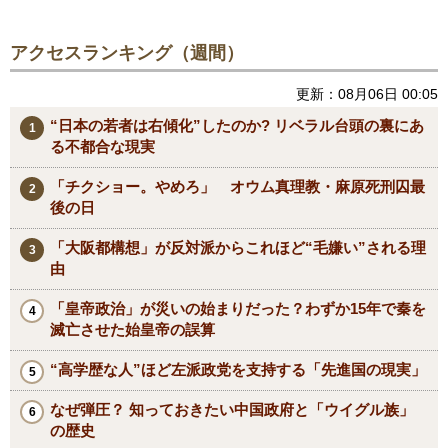
アクセスランキング（週間）
更新：08月06日 00:05
“日本の若者は右傾化”したのか? リベラル台頭の裏にあ
る不都合な現実
「チクショー。やめろ」 オウム真理教・麻原死刑囚最
後の日
「大阪都構想」が反対派からこれほど“毛嫌い”される理
由
「皇帝政治」が災いの始まりだった？わずか15年で秦を
滅亡させた始皇帝の誤算
“高学歴な人”ほど左派政党を支持する「先進国の現実」
なぜ弾圧？ 知っておきたい中国政府と「ウイグル族」
の歴史