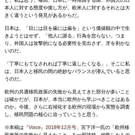
と、私は思う。毎回、日本に一時帰国する際、外国人の日
本人に対する態度や接し方が、欧米人に対するそれとは大
きく違うという発見があるからだ。
日本は、「目には目を歯には歯を」という価値観の中で生
きようとはせず、「他人に謝る」行為を怠らない。つま
り、外国人は攻撃的になる必要性を見出さず、牙を剥かな
いのだ。
「丁寧にもてなされれば丁寧に返したくなる」。そこに私
は、日本人と移民の間の絶妙なバランスが潜んでいると思
うのだ。
欧州の共通移民政策の失敗から見えてきた部分が多いこと
は確かだが、日本が、本当に欧州から学ぶべきことはある
のか。今後、さらに右傾化する欧州の現場から実態を調査
し、移民問題の核心に迫っていこうと思う。
※本稿は
『Voice』2018年12月号
、宮下洋一氏の「欧州移
民政策の失敗から見えたこと」を一部抜粋、編集したもの