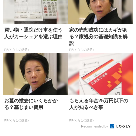
買い物・通院だけ車を使う
家の売却成功にはカギがあ
人がカーシェアを選ぶ理由
る？家処分の基礎知識を解
説
PR(くらしの話題)
PR(くらしの話題)
お墓の撤去にいくらかか
もらえる年金25万円以下の
る？墓じまい費用
人が知るべき事
PR(くらしの話題)
PR(くらしの話題)
Recommended by