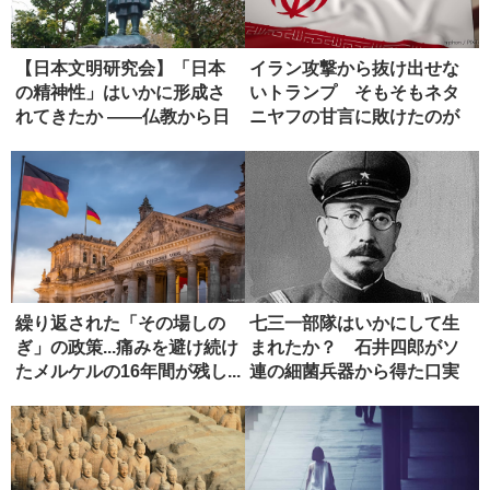
【日本文明研究会】「日本
イラン攻撃から抜け出せな
の精神性」はいかに形成さ
いトランプ そもそもネタ
れてきたか ――仏教から日
ニヤフの甘言に敗けたのが
本政治...
失敗
繰り返された「その場しの
七三一部隊はいかにして生
ぎ」の政策...痛みを避け続け
まれたか？ 石井四郎がソ
たメルケルの16年間が残し...
連の細菌兵器から得た口実