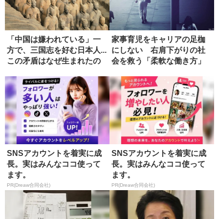
「中国は嫌われている」一
家事育児をキャリアの足枷
方で、三国志を好む日本人...
にしない 右肩下がりの社
この矛盾はなぜ生まれたの
会を救う「柔軟な働き方」
か...
SNSアカウントを着実に成
SNSアカウントを着実に成
長。実はみんなココ使って
長。実はみんなココ使って
ます。
ます。
PR(Dreaw合同会社)
PR(Dreaw合同会社)