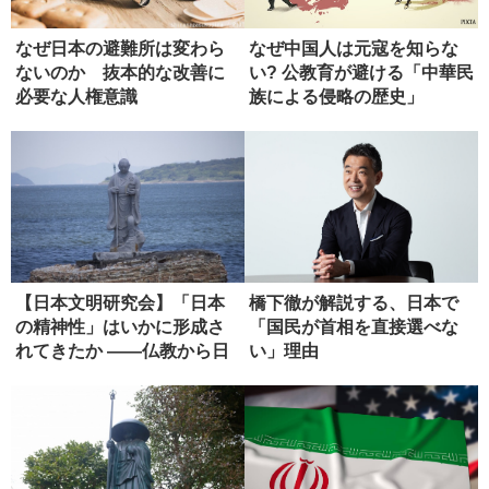
なぜ日本の避難所は変わら
なぜ中国人は元寇を知らな
ないのか 抜本的な改善に
い? 公教育が避ける「中華民
必要な人権意識
族による侵略の歴史」
【日本文明研究会】「日本
橋下徹が解説する、日本で
の精神性」はいかに形成さ
「国民が首相を直接選べな
れてきたか ――仏教から日
い」理由
本政治...