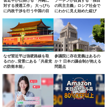
習近平が仕掛ける「沖縄に
プーチンが自負する「独自
対する浸透工作」 大っぴら
の民主主義」ロシア社会で
に内政干渉を行う中国の目
にわかに見え始めた綻び
論見
【後編】
なぜ習近平は強硬路線を取
参議院に存在意義はあるの
るのか...背景にある「共産党
か？ 日本の議会制が抱える
の防衛本能」
問題点