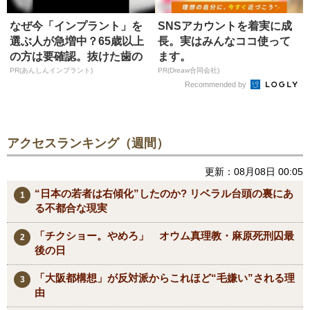
なぜ今「インプラント」を
SNSアカウントを着実に成
選ぶ人が急増中？65歳以上
長。実はみんなココ使って
の方は要確認。抜けた歯の
ます。
放置は...
PR(あんしんインプラント)
PR(Dreaw合同会社)
Recommended by
アクセスランキング（週間）
更新：08月08日 00:05
“日本の若者は右傾化”したのか? リベラル台頭の裏にあ
る不都合な現実
「チクショー。やめろ」 オウム真理教・麻原死刑囚最
後の日
「大阪都構想」が反対派からこれほど“毛嫌い”される理
由