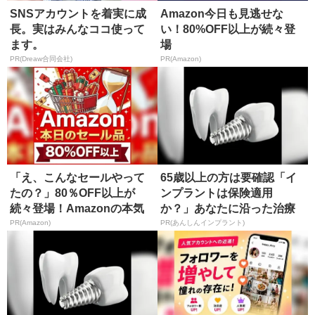
SNSアカウントを着実に成
Amazon今日も見逃せな
長。実はみんなココ使って
い！80%OFF以上が続々登
ます。
場
PR(Dreaw合同会社)
PR(Amazon)
「え、こんなセールやって
65歳以上の方は要確認「イ
たの？」80％OFF以上が
ンプラントは保険適用
続々登場！Amazonの本気
か？」あなたに沿った治療
が...
法や費用を...
PR(Amazon)
PR(あんしんインプラント)