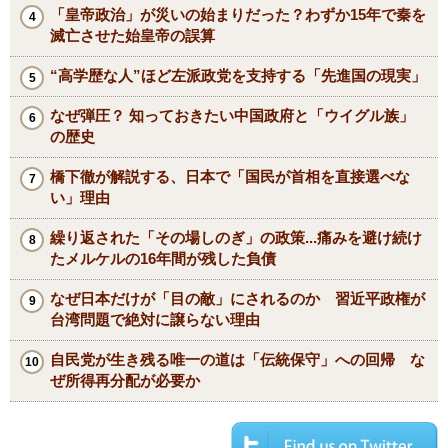
「皇帝政治」が災いの始まりだった？わずか15年で秦を
滅亡させた始皇帝の誤算
“高学歴な人”ほど左派政党を支持する「先進国の現実」
なぜ弾圧？ 知っておきたい中国政府と「ウイグル族」
の歴史
橋下徹が解説する、日本で「国民が首相を直接選べな
い」理由
繰り返された「その場しのぎ」の政策...痛みを避け続け
たメルケルの16年間が残した負債
なぜ日本だけが「目の敵」にされるのか 習近平政権が
台湾問題で絶対に譲らない理由
自民党が生き残る唯一の道は「伝統保守」への回帰 な
ぜ所得再分配が必要か