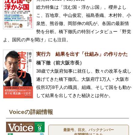
総力特集は「沈む国・浮かぶ国」。櫻井よし
こ、百地章、中山俊宏、福島香織、木村幹、小
泉悠、熊谷徹、岡部伸の8氏が、各国の最新情
勢を分析。橋下徹氏の特別インタビュー「野党
よ、国民の声を聞け」にも注目。
実行力 結果を出す「仕組み」の作りかた
橋下徹（前大阪市長）
38歳で大阪府知事に就任し、数々の改革を成し
遂げてきた橋下徹氏。大阪府庁1万人・大阪市
役所3万8千人の職員、組織、そして国をも動か
して結果を出してきた秘訣とは何か。
Voiceの詳細情報
最新号、目次、バックナンバー
年間購読はこちら