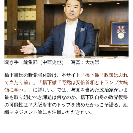
聞き手：編集部（中西史也） 写真：大坊崇
橋下徹氏の野党強化論は、本サイト
「橋下徹『政策はぶれ
て当たり前』」
「橋下徹『野党は安倍首相とトランプ大統
領に学べ』」
に詳しい。では、与党を含めた政治家がいま
最も取り組むべき課題は何なのか。橋下氏自身の政界復帰
の可能性は？大阪府市のトップを務めたからこそ語る、組
織マネジメント論にも注目いただきたい。