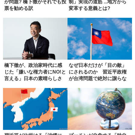
が問題? 橋下徹がそれでも投
制」実現の道筋 ...地方から
票を勧める訳
変革する意義とは?
橋下徹が、政治家時代に感
なぜ日本だけが「目の敵」
じた「嫌いな権力者にNO!と
にされるのか 習近平政権
言える」日本の素晴らしさ
が台湾問題で絶対に譲らな
い理由