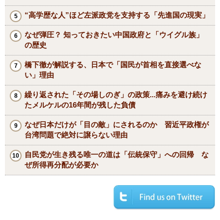
“高学歴な人”ほど左派政党を支持する「先進国の現実」
なぜ弾圧？ 知っておきたい中国政府と「ウイグル族」
の歴史
橋下徹が解説する、日本で「国民が首相を直接選べな
い」理由
繰り返された「その場しのぎ」の政策...痛みを避け続け
たメルケルの16年間が残した負債
なぜ日本だけが「目の敵」にされるのか 習近平政権が
台湾問題で絶対に譲らない理由
自民党が生き残る唯一の道は「伝統保守」への回帰 な
ぜ所得再分配が必要か