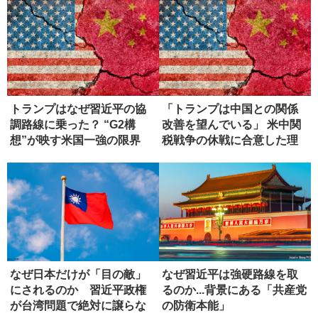
トランプはなぜ習近平の協
「トランプは中国との関係
調路線に乗った？ “G2構
改善を望んでいる」 米中関
想”が映す米国一強の限界
税戦争の休戦に合意した理
由
なぜ日本だけが「目の敵」
なぜ習近平は強硬路線を取
にされるのか 習近平政権
るのか...背景にある「共産党
が台湾問題で絶対に譲らな
の防衛本能」