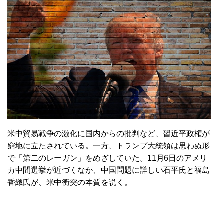
米中貿易戦争の激化に国内からの批判など、習近平政権が
窮地に立たされている。一方、トランプ大統領は思わぬ形
で「第二のレーガン」をめざしていた。11月6日のアメリ
カ中間選挙が近づくなか、中国問題に詳しい石平氏と福島
香織氏が、米中衝突の本質を説く。