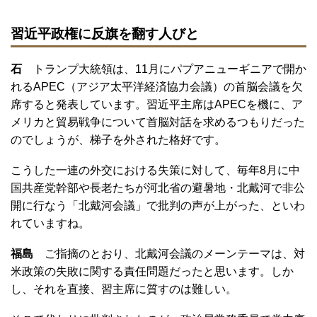
習近平政権に反旗を翻す人びと
石
トランプ大統領は、11月にパプアニューギニアで開か
れるAPEC（アジア太平洋経済協力会議）の首脳会議を欠
席すると発表しています。習近平主席はAPECを機に、ア
メリカと貿易戦争について首脳対話を求めるつもりだった
のでしょうが、梯子を外された格好です。
こうした一連の外交における失策に対して、毎年8月に中
国共産党幹部や長老たちが河北省の避暑地・北戴河で非公
開に行なう「北戴河会議」で批判の声が上がった、といわ
れていますね。
福島
ご指摘のとおり、北戴河会議のメーンテーマは、対
米政策の失敗に関する責任問題だったと思います。しか
し、それを直接、習主席に質すのは難しい。