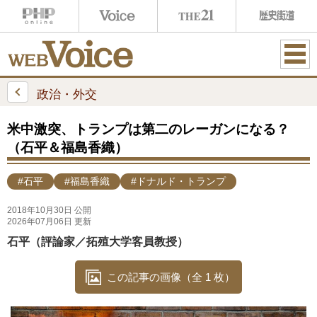
ME
NU
政治・外交
米中激突、トランプは第二のレーガンになる？
（石平＆福島香織）
#石平
#福島香織
#ドナルド・トランプ
2018年10月30日 公開
2026年07月06日 更新
石平（評論家／拓殖大学客員教授）
この記事の画像（全 1 枚）