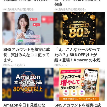
保障
PR(愛知県共済生活協同組合)
PR(愛知県共済生活協同組合)
SNSアカウントを着実に成
「え、こんなセールやって
長。実はみんなココ使って
たの？」80％OFF以上が
ます。
続々登場！Amazonの本気
が...
PR(Dreaw合同会社)
PR(Amazon)
Amazon今日も見逃せな
SNSアカウントを着実に成