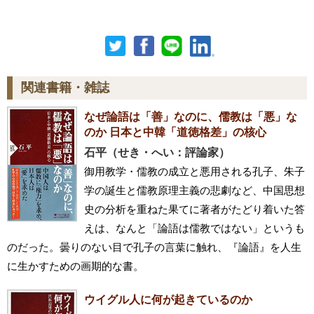
関連書籍・雑誌
なぜ論語は「善」なのに、儒教は「悪」な
のか 日本と中韓「道徳格差」の核心
石平（せき・へい：評論家）
御用教学・儒教の成立と悪用される孔子、朱子
学の誕生と儒教原理主義の悲劇など、中国思想
史の分析を重ねた果てに著者がたどり着いた答
えは、なんと「論語は儒教ではない」というも
のだった。曇りのない目で孔子の言葉に触れ、『論語』を人生
に生かすための画期的な書。
ウイグル人に何が起きているのか