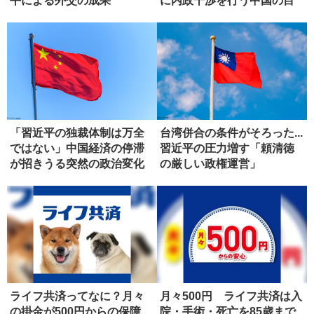
平による外交の成果
に内政干渉を行う中国の目
論見
「習近平の独裁体制は万全
台湾併合の条件がそろった...
ではない」中国経済の停滞
習近平の圧力増す「頼清徳
が招きうる突然の政治変化
の厳しい政権運営」
ライフ共済ってなに？月々
月々500円 ライフ共済は入
の掛金が500円からの保障
院・手術・死亡を85歳まで