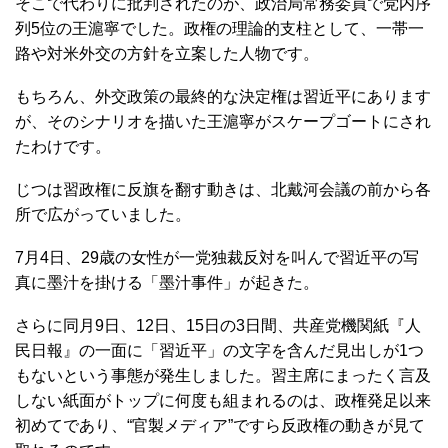
そこで代わりに批判されたのが、政治局常務委員で党内序
列5位の王滬寧でした。政権の理論的支柱として、一帯一
路や対米外交の方針を立案した人物です。
もちろん、外交政策の最終的な決定権は習近平にあります
が、そのシナリオを描いた王滬寧がスケープゴートにされ
たわけです。
じつは習政権に反旗を翻す動きは、北戴河会議の前から各
所で広がっていました。
7月4日、29歳の女性が一党独裁反対を叫んで習近平の写
真に墨汁を掛ける「墨汁事件」が起きた。
さらに同月9日、12日、15日の3日間、共産党機関紙『人
民日報』の一面に「習近平」の文字を含んだ見出しが1つ
もないという事態が発生しました。習主席にまったく言及
しない紙面がトップに何度も組まれるのは、政権発足以来
初めてであり、“官製メディア”ですら反政権の動きが見て