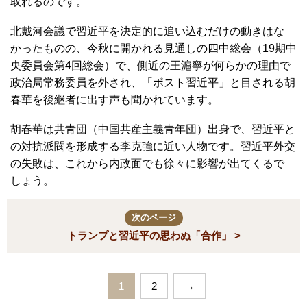
取れるのです。
北戴河会議で習近平を決定的に追い込むだけの動きはな
かったものの、今秋に開かれる見通しの四中総会（19期中
央委員会第4回総会）で、側近の王滬寧が何らかの理由で
政治局常務委員を外され、「ポスト習近平」と目される胡
春華を後継者に出す声も聞かれています。
胡春華は共青団（中国共産主義青年団）出身で、習近平と
の対抗派閥を形成する李克強に近い人物です。習近平外交
の失敗は、これから内政面でも徐々に影響が出てくるで
しょう。
次のページ
トランプと習近平の思わぬ「合作」 >
1
2
→