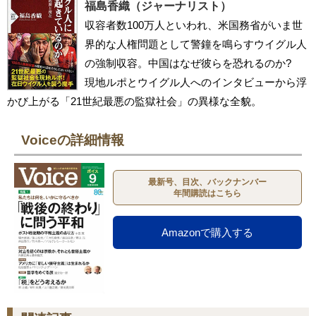
福島香織（ジャーナリスト）
収容者数100万人といわれ、米国務省がいま世
界的な人権問題として警鐘を鳴らすウイグル人
の強制収容。中国はなぜ彼らを恐れるのか?
現地ルポとウイグル人へのインタビューから浮
かび上がる「21世紀最悪の監獄社会」の異様な全貌。
Voiceの詳細情報
最新号、目次、バックナンバー
年間購読はこちら
Amazonで購入する