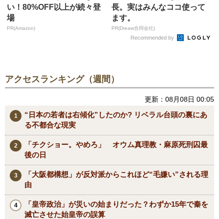
い！80%OFF以上が続々登
長。実はみんなココ使って
場
ます。
PR(Amazon)
PR(Dreaw合同会社)
Recommended by
アクセスランキング（週間）
更新：08月08日 00:05
“日本の若者は右傾化”したのか? リベラル台頭の裏にあ
る不都合な現実
「チクショー。やめろ」 オウム真理教・麻原死刑囚最
後の日
「大阪都構想」が反対派からこれほど“毛嫌い”される理
由
「皇帝政治」が災いの始まりだった？わずか15年で秦を
滅亡させた始皇帝の誤算