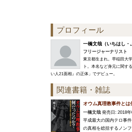
プロフィール
一橋文哉
（いちはし・
フリージャーナリスト
東京都生まれ。早稲田大
ト。本名など身元に関する
い人21面相』の正体」でデビュー。
関連書籍・雑誌
オウム真理教事件とは
一橋文哉
発売日: 2018年
平成最大の国内テロ事件
の真相を総括するノンフ