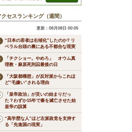
アクセスランキング（週間）
更新：08月08日 00:05
“日本の若者は右傾化”したのか? リ
ベラル台頭の裏にある不都合な現実
「チクショー。やめろ」 オウム真
理教・麻原死刑囚最後の日
「大阪都構想」が反対派からこれほ
ど“毛嫌い”される理由
「皇帝政治」が災いの始まりだっ
た？わずか15年で秦を滅亡させた始
皇帝の誤算
“高学歴な人”ほど左派政党を支持す
る「先進国の現実」