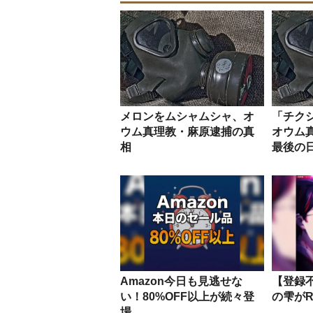
メロンをムシャムシャ、オ
「チク
ウム真理教・麻原逮捕の真
オウム
相
最後の
Amazon今日も見逃せな
【登録
い！80%OFF以上が続々登
の雫が
場