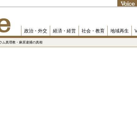
政治・外交
経済・経営
社会・教育
地域再生
オウム真理教・麻原逮捕の真相