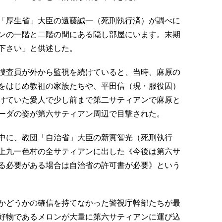
「厚生省」大臣の遠藤誠一（死刑執行済）が調べに
ンの一階と二階の間にある隠し部屋にいます。末期
下さい」と供述した。
捜査員が外から監視を続けていると、当時、麻原の
をはじめ教祖の家族たちや、平田信（現・服役囚）
けていた愛人で少し前まで第二サティアンで麻原と
ーダの姿が第六サティアン周辺で目撃された。
中に、教団「自治省」大臣の新實智光（死刑執行
上九一色村の全サティアンに出した《今後は第六サ
る必要がある場合は自治省の許可書が必要》という
かどうかの確信を持てなかった警視庁幹部たちが最
好物であるメロンが大量に第六サティアンに運び込