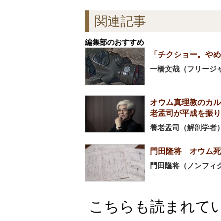
関連記事
編集部のおすすめ
「チクショー。やめ
一橋文哉（フリージ
オウム真理教のカル
老孟司が平成を振り
養老孟司（解剖学者
門田隆将 オウム死
門田隆将（ノンフィ
こちらも読まれて