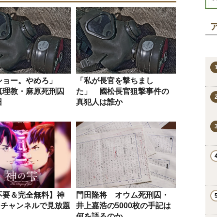
ショー。やめろ」
「私が長官を撃ちまし
真理教・麻原死刑囚
た」 國松長官狙撃事件の
日
真犯人は誰か
不要＆完全無料】神
門田隆将 オウム死刑囚・
Rチャンネルで見放題
井上嘉浩の5000枚の手記は
何を語るのか