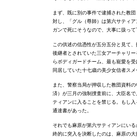
まず、既に別の事件で逮捕された教団
対し、「グル（尊師）は第六サティア
ガンで死にそうなので、大事に扱って
この供述の信憑性が五分五分と見て、
後継者とされていた三女アーチャリー
らボディガードチーム、最も寵愛を受
同居していた十七歳の美少女信者スメ
また、警察当局が押収した教団資料の
済）が三月の強制捜査前に、大臣名で
ティアンに入ることを禁じる。もし入
通達書があった。
それでも麻原が第六サティアンにいる
終的に突入を決断したのは、麻原の大