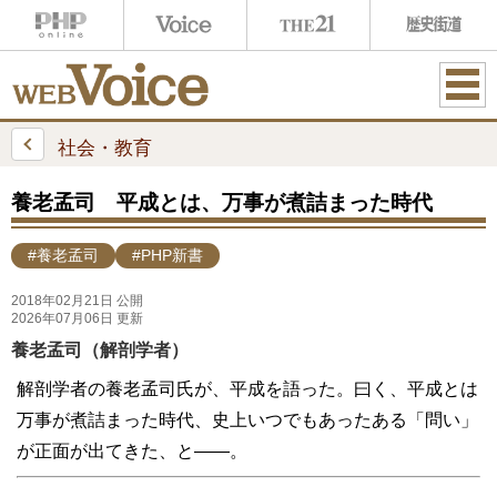
ME
NU
社会・教育
養老孟司 平成とは、万事が煮詰まった時代
#養老孟司
#PHP新書
2018年02月21日 公開
2026年07月06日 更新
養老孟司（解剖学者）
解剖学者の養老孟司氏が、平成を語った。曰く、平成とは
万事が煮詰まった時代、史上いつでもあったある「問い」
が正面が出てきた、と――。