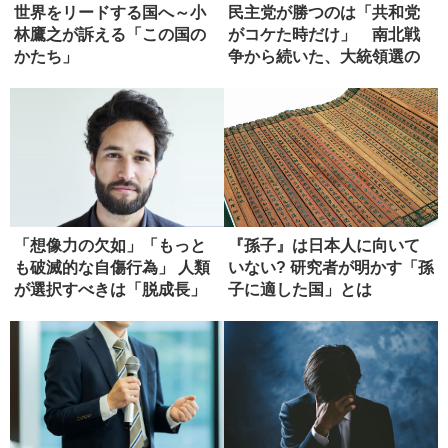
世界をリードする国へ～小
民主党が勝つのは「共和党
林鷹之が訴える「この国の
がコケた時だけ」 南北戦
かたち」
争から続いた、大統領選の
ジンクス
「想像力の欠如」「もっと
『孫子』は日本人に向いて
も破滅的な自傷行為」 人類
いない? 研究者が明かす「孫
が選択すべきは「脱成長」
子に適した国」とは
ではな...