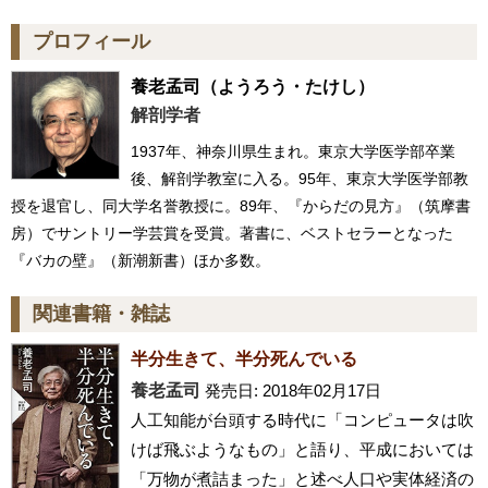
プロフィール
養老孟司
（ようろう・たけし）
解剖学者
1937年、神奈川県生まれ。東京大学医学部卒業
後、解剖学教室に入る。95年、東京大学医学部教
授を退官し、同大学名誉教授に。89年、『からだの見方』（筑摩書
房）でサントリー学芸賞を受賞。著書に、ベストセラーとなった
『バカの壁』（新潮新書）ほか多数。
関連書籍・雑誌
半分生きて、半分死んでいる
養老孟司
発売日: 2018年02月17日
人工知能が台頭する時代に「コンピュータは吹
けば飛ぶようなもの」と語り、平成においては
「万物が煮詰まった」と述べ人口や実体経済の