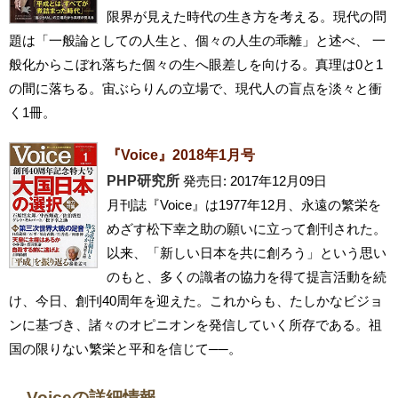
限界が見えた時代の生き方を考える。現代の問
題は「一般論としての人生と、個々の人生の乖離」と述べ、 一
般化からこぼれ落ちた個々の生へ眼差しを向ける。真理は0と1
の間に落ちる。宙ぶらりんの立場で、現代人の盲点を淡々と衝
く1冊。
『Voice』2018年1月号
PHP研究所
発売日: 2017年12月09日
月刊誌『Voice』は1977年12月、永遠の繁栄を
めざす松下幸之助の願いに立って創刊された。
以来、「新しい日本を共に創ろう」という思い
のもと、多くの識者の協力を得て提言活動を続
け、今日、創刊40周年を迎えた。これからも、たしかなビジョ
ンに基づき、諸々のオピニオンを発信していく所存である。祖
国の限りない繁栄と平和を信じて──。
Voiceの詳細情報