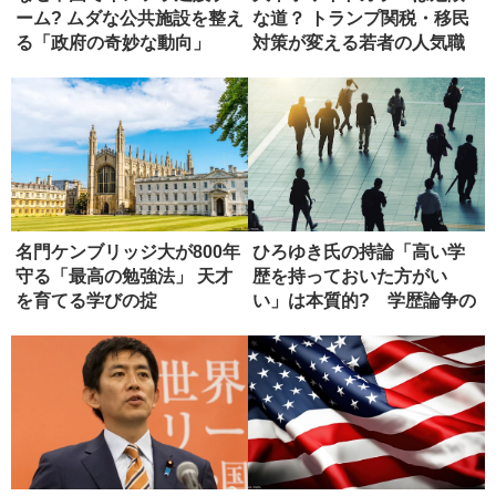
ーム? ムダな公共施設を整え
な道？ トランプ関税・移民
る「政府の奇妙な動向」
対策が変える若者の人気職
名門ケンブリッジ大が800年
ひろゆき氏の持論「高い学
守る「最高の勉強法」 天才
歴を持っておいた方がい
を育てる学びの掟
い」は本質的? 学歴論争の
現在地