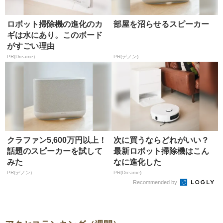
ロボット掃除機の進化のカ
部屋を沼らせるスピーカー
ギは水にあり。このボード
がすごい理由
PR(Dreame)
PR(デノン)
クラファン5,600万円以上！
次に買うならどれがいい？
話題のスピーカーを試して
最新ロボット掃除機はこん
みた
なに進化した
PR(デノン)
PR(Dreame)
Recommended by