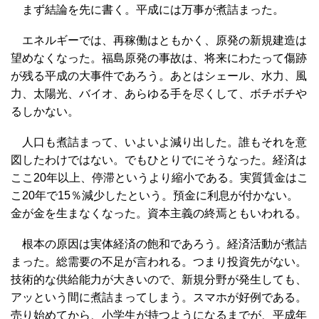
まず結論を先に書く。平成には万事が煮詰まった。
エネルギーでは、再稼働はともかく、原発の新規建造は
望めなくなった。福島原発の事故は、将来にわたって傷跡
が残る平成の大事件であろう。あとはシェール、水力、風
力、太陽光、バイオ、あらゆる手を尽くして、ボチボチや
るしかない。
人口も煮詰まって、いよいよ減り出した。誰もそれを意
図したわけではない。でもひとりでにそうなった。経済は
ここ20年以上、停滞というより縮小である。実質賃金はこ
こ20年で15％減少したという。預金に利息が付かない。
金が金を生まなくなった。資本主義の終焉ともいわれる。
根本の原因は実体経済の飽和であろう。経済活動が煮詰
まった。総需要の不足が言われる。つまり投資先がない。
技術的な供給能力が大きいので、新規分野が発生しても、
アッという間に煮詰まってしまう。スマホが好例である。
売り始めてから、小学生が持つようになるまでが、平成年