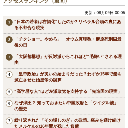
アクセスランキング（週間）
更新：08月09日 00:05
“日本の若者は右傾化”したのか? リベラル台頭の裏にあ
る不都合な現実
「チクショー。やめろ」 オウム真理教・麻原死刑囚最
後の日
「大阪都構想」が反対派からこれほど“毛嫌い”される理
由
「皇帝政治」が災いの始まりだった？わずか15年で秦を
滅亡させた始皇帝の誤算
“高学歴な人”ほど左派政党を支持する「先進国の現実」
なぜ弾圧？ 知っておきたい中国政府と「ウイグル族」
の歴史
繰り返された「その場しのぎ」の政策...痛みを避け続け
たメルケルの16年間が残した負債