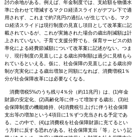
討の余地がある。例えば、年金制度では、支給額を物価水
準に合わせて増減するマクロ経済スライドがデフレ下で適
用されず、これまで約7兆円の過払いが生じている。マク
ロ経済スライドは現行制度の見直し項目として改革案に記
載されているが、これが実施された場合の歳出削減額は計
上されていない。子育て支援分野でも、保育サービスの効
率化による経費節減額について改革案に記述がない。つま
り、現行制度の見直しによる歳出抑制額は過少に見積もら
れているといえる。仮に、社会保障の見直しによる歳出抑
制が充実化による歳出増加と同額になれば、消費増税1％
分が社会保障改革には必要なくなる。
消費増税5%のうち残り4％分（約11兆円）は、(1)年金
財源の安定化、(2)高齢化等に伴って増加する歳出、(3)社
会保障制度の機能維持、(4)消費税引上げに伴う社会保障
支出等の増加という4項目に1％ずつ充当される予定であ
る。この中で、(4)は消費税を社会保障財源に充てるとい
う方針に反する恐れがある。社会保障支出「等」という記