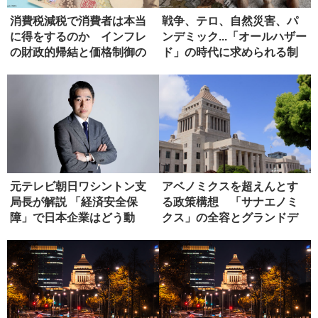
消費税減税で消費者は本当
戦争、テロ、自然災害、パ
に得をするのか インフレ
ンデミック...「オールハザー
の財政的帰結と価格制御の
ド」の時代に求められる制
危うさ
度...
元テレビ朝日ワシントン支
アベノミクスを超えんとす
局長が解説 「経済安全保
る政策構想 「サナエノミ
障」で日本企業はどう動
クス」の全容とグランドデ
く？
ザイン