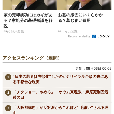
家の売却成功にはカギがあ
お墓の撤去にいくらかか
る？家処分の基礎知識を解
る？墓じまい費用
説
PR(くらしの話題)
PR(くらしの話題)
Recommended by
アクセスランキング（週間）
更新：08月06日 00:05
“日本の若者は右傾化”したのか? リベラル台頭の裏にあ
る不都合な現実
「チクショー。やめろ」 オウム真理教・麻原死刑囚最
後の日
「大阪都構想」が反対派からこれほど“毛嫌い”される理
由