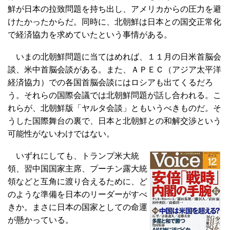
鮮が日本の拉致問題を持ち出し、アメリカからの圧力を避
けたかったからだ。同時に、北朝鮮は日本との国交正常化
で経済協力を求めていたという事情がある。
いまの北朝鮮問題に当てはめれば、１１月の日米首脳会
談、米中首脳会談がある。また、ＡＰＥＣ（アジア太平洋
経済協力）での各国首脳会談にはロシアも出てくるだろ
う。それらの国際会議では北朝鮮問題が話し合われる。こ
れらが、北朝鮮版「ヤルタ会談」ともいうべきものだ。そ
うした国際舞台の裏で、日本と北朝鮮との和解交渉という
可能性がないわけではない。
いずれにしても、トランプ米大統
領、習中国国家主席、プーチン露大統
領などと互角に渡り合えるために、ど
のような準備を日本のリーダーがすべ
きか。まさに日本の国家としての命運
が懸かっている。