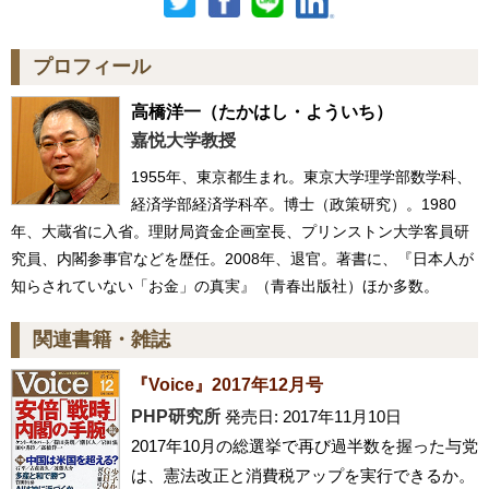
プロフィール
高橋洋一
（たかはし・よういち）
嘉悦大学教授
1955年、東京都生まれ。東京大学理学部数学科、
経済学部経済学科卒。博士（政策研究）。1980
年、大蔵省に入省。理財局資金企画室長、プリンストン大学客員研
究員、内閣参事官などを歴任。2008年、退官。著書に、『日本人が
知らされていない「お金」の真実』（青春出版社）ほか多数。
関連書籍・雑誌
『Voice』2017年12月号
PHP研究所
発売日: 2017年11月10日
2017年10月の総選挙で再び過半数を握った与党
は、憲法改正と消費税アップを実行できるか。