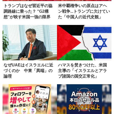
トランプはなぜ習近平の協
米中覇権争いの原点はアヘ
調路線に乗った？ “G2構
ン戦争...トランプに欠けてい
想”が映す米国一強の限界
た「中国人の近代史観」
なぜUAEはイスラエルに近
ハマスを焚きつけた、米国
づくのか 中東「異端」の
主導の「イスラエルとアラ
論理
ブ諸国の国交正常化」