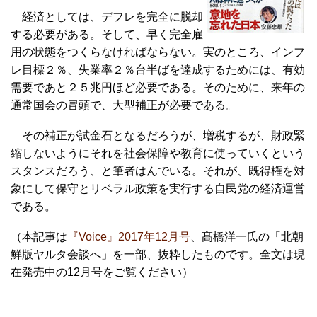
経済としては、デフレを完全に脱却
する必要がある。そして、早く完全雇
用の状態をつくらなければならない。実のところ、インフ
レ目標２％、失業率２％台半ばを達成するためには、有効
需要であと２５兆円ほど必要である。そのために、来年の
通常国会の冒頭で、大型補正が必要である。
その補正が試金石となるだろうが、増税するが、財政緊
縮しないようにそれを社会保障や教育に使っていくという
スタンスだろう、と筆者はんでいる。それが、既得権を対
象にして保守とリベラル政策を実行する自民党の経済運営
である。
（本記事は
『Voice』2017年12月号
、髙橋洋一氏の「北朝
鮮版ヤルタ会談へ」を一部、抜粋したものです。全文は現
在発売中の12月号をご覧ください）