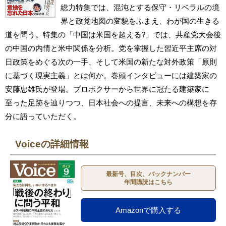
総力特集では、混沌とする保守・リベラルの境
界と政党地図の変貌をふまえ、わが国の生きる
道を問う。特集の「中国は米国を超える?」では、共産党大会後
の中国の内情と米中関係を分析。党を掌握した習近平主席の対
日政策をめぐる次の一手、そして米国の新たな対外政策「原則
に基づく現実主義」とは何か。巻頭インタビューには建築家の
安藤忠雄氏が登場。プロボクサーから世界に冠たる建築家に
至った足跡を辿りつつ、日本社会への提言、未来への構想を存
分に語っていただく。
Voiceの詳細情報
最新号、目次、バックナンバー
年間購読はこちら
Amazonで購入する