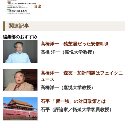
関連記事
編集部のおすすめ
高橋洋一 猿芝居だった安倍叩き
髙橋 洋一（嘉悦大学教授）
高橋洋一 森友・加計問題はフェイクニ
ュース
髙橋洋一（嘉悦大学教授）
石平 「習一強」の対日政策とは
石平（評論家／拓殖大学客員教授）