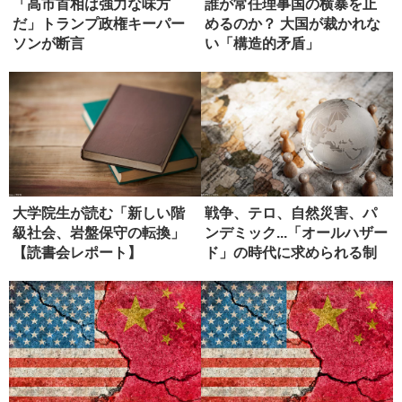
「高市首相は強力な味方
誰が常任理事国の横暴を止
だ」トランプ政権キーパー
めるのか？ 大国が裁かれな
ソンが断言
い「構造的矛盾」
大学院生が読む「新しい階
戦争、テロ、自然災害、パ
級社会、岩盤保守の転換」
ンデミック...「オールハザー
【読書会レポート】
ド」の時代に求められる制
度...