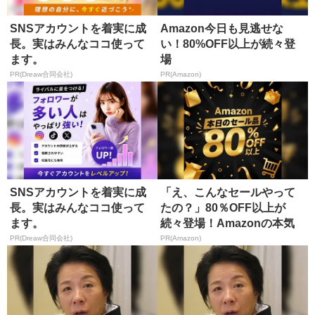
SNSアカウントを着実に成
Amazon今日も見逃せな
長。実はみんなココ使って
い！80%OFF以上が続々登
ます。
場
PR(Dreaw合同会社)
PR(Amazon)
SNSアカウントを着実に成
「え、こんなセールやって
長。実はみんなココ使って
たの？」80％OFF以上が
ます。
続々登場！Amazonの本気
が...
PR(Dreaw合同会社)
PR(Amazon)