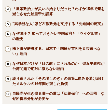
「皇帝政治」が災いの始まりだった？わずか15年で秦を
滅亡させた始皇帝の誤算
“高学歴な人”ほど左派政党を支持する「先進国の現実」
なぜ弾圧？ 知っておきたい中国政府と「ウイグル族」
の歴史
橋下徹が解説する、日本で「国民が首相を直接選べな
い」理由
なぜ日本だけが「目の敵」にされるのか 習近平政権が
台湾問題で絶対に譲らない理由
繰り返された「その場しのぎ」の政策...痛みを避け続け
たメルケルの16年間が残した負債
自民党が生き残る唯一の道は「伝統保守」への回帰 な
ぜ所得再分配が必要か