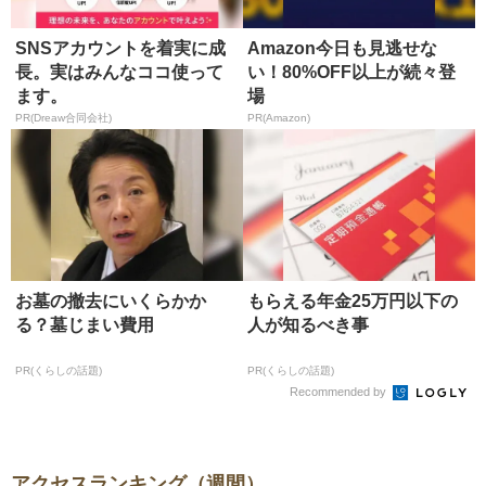
SNSアカウントを着実に成
Amazon今日も見逃せな
長。実はみんなココ使って
い！80%OFF以上が続々登
ます。
場
PR(Dreaw合同会社)
PR(Amazon)
お墓の撤去にいくらかか
もらえる年金25万円以下の
る？墓じまい費用
人が知るべき事
PR(くらしの話題)
PR(くらしの話題)
Recommended by
アクセスランキング（週間）