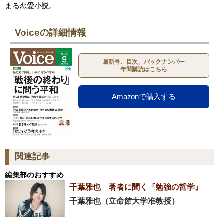
まる恋愛小説。
Voiceの詳細情報
最新号、目次、バックナンバー
年間購読はこちら
Amazonで購入する
関連記事
編集部のおすすめ
千葉雅也 著者に聞く『勉強の哲学』
千葉雅也（立命館大学准教授）