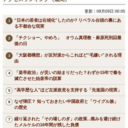
更新：08月09日 00:05
“日本の若者は右傾化”したのか? リベラル台頭の裏にあ
る不都合な現実
「チクショー。やめろ」 オウム真理教・麻原死刑囚最
後の日
「大阪都構想」が反対派からこれほど“毛嫌い”される理
由
「皇帝政治」が災いの始まりだった？わずか15年で秦を
滅亡させた始皇帝の誤算
“高学歴な人”ほど左派政党を支持する「先進国の現実」
なぜ弾圧？ 知っておきたい中国政府と「ウイグル族」
の歴史
繰り返された「その場しのぎ」の政策...痛みを避け続け
たメルケルの16年間が残した負債