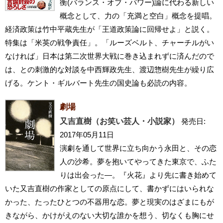
衡(バランス・オブ・パワー)論に代わる新しい
概念として、力の「充満と空白」概念を提唱。
経済政策は竹中平蔵先生が「王道政策論に回帰せよ」と説く。
特集は「米英の戦争責任」。「ルーズベルト、チャーチルがい
なければ」日本は第二次世界大戦に巻き込まれずに済んだので
は、との刺激的な対談を中西輝政先生、渡辺惣樹先生が繰り広
げる。ケント・ギルバート先生の国史論も必読の内容。
劇場
又吉直樹（お笑い芸人・小説家）
発売日:
2017年05月11日
演劇を通して世界に立ち向かう永田と、その恋
人の沙希。夢を抱いてやってきた東京で、ふた
りは出会った―。『火花』より先に書き始めて
いた又吉直樹の作家としての原点にして、書かずにはいられな
かった、たったひとつの不器用な恋。夢と現実のはざまにもが
きながら、かけがえのない大切な誰かを想う、切なくも胸にせ