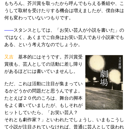
もちろん、芥川賞を取ったから呼んでもらえる番組や、こ
うして取材を受けたりする機会は増えましたが、僕自体は
何も変わっていないつもりです。
――
スタンスとしては、「お笑い芸人が小説を書いた」の
ではなく、あくまでご自身はお笑い芸人であり小説家でも
ある、という考え方なのでしょうか。
又吉
基本的にはそうです。芥川賞受
賞後も、芸人としての活動に差し障り
があるほどには書いていませんし。
ただ、これは活動に注目が集まってい
るかどうかの問題だと思うんですよ。
たとえば２０代のころは、舞台の脚本
をよく書いていましたが、もしそれが
ヒットしていたら、「お笑い芸人？
それとも劇作家？」といわれたでしょうし、いまもこうし
て小説が注目されていなければ、普通に芸人として扱われ