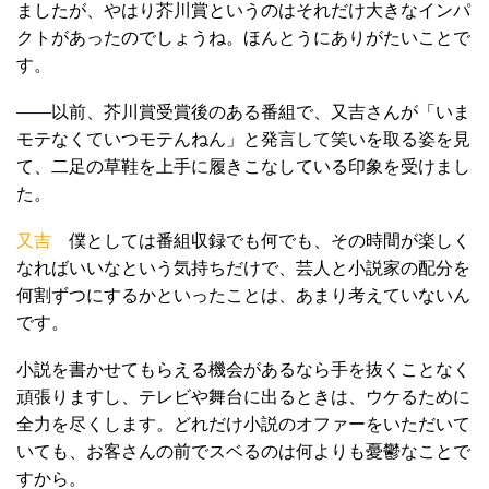
ましたが、やはり芥川賞というのはそれだけ大きなインパ
クトがあったのでしょうね。ほんとうにありがたいことで
す。
――
以前、芥川賞受賞後のある番組で、又吉さんが「いま
モテなくていつモテんねん」と発言して笑いを取る姿を見
て、二足の草鞋を上手に履きこなしている印象を受けまし
た。
又吉
僕としては番組収録でも何でも、その時間が楽しく
なればいいなという気持ちだけで、芸人と小説家の配分を
何割ずつにするかといったことは、あまり考えていないん
です。
小説を書かせてもらえる機会があるなら手を抜くことなく
頑張りますし、テレビや舞台に出るときは、ウケるために
全力を尽くします。どれだけ小説のオファーをいただいて
いても、お客さんの前でスベるのは何よりも憂鬱なことで
すから。