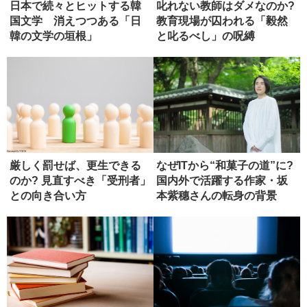
日本で続々とヒットする韓
叱れない教師はダメなのか?
国文学 消えつつある「日
教育現場が囚われる「毅然
韓の文学の垣根」
と叱るべし」の呪縛
厳しく罰せば、更生できる
なぜITから“和菓子の道”に?
のか? 見直すべき「受刑者」
国内外で活躍する作家・坂
との向き合い方
本紫穗さんの転身の背景