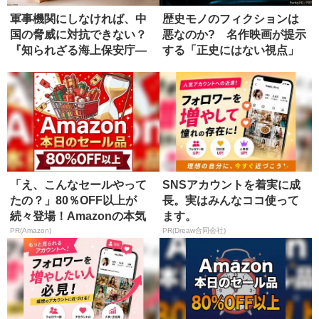
軍事機関にしなければ、中
歴史モノのフィクションは
国の脅威に対抗できない？
悪なのか? 名作映画が提示
『知られざる海上保安庁―
する「正史にはない視点」
安全保障...
「え、こんなセールやって
SNSアカウントを着実に成
たの？」80％OFF以上が
長。実はみんなココ使って
続々登場！Amazonの本気
ます。
が...
PR(Amazon)
PR(Dreaw合同会社)