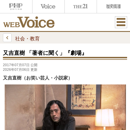
ME
NU
社会・教育
又吉直樹 「著者に聞く」『劇場』
2017年07月07日 公開
2026年07月06日 更新
又吉直樹（お笑い芸人・小説家）