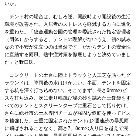
いか。
テント村の場合は、むしろ逆。開設時より開設後の生活
環境が改善され、入居者のストレスを軽減する方向に進化
を重ねた。「総合運動公園の管理を委託された指定管理者
（団体）からすると、テントの理解がないうえ、初の試み
なので不安が先立つのは当然です。だからテントの安全性
に直結する雨風、熱中症対策を徹底しようと決めていまし
た」と野口氏。
コンクリートの土台に陸上トラックと人工芝を貼ったグ
ラウンドは、降雨後の水はけがよい。半面、テントを固定
する杭を深く打ち込めない。そこでまず、長さ6mmのビ
スを打ち込み、次に走り幅跳び場の砂を詰めた土嚢袋をす
べてのテントとスクリーンタープに重石として括り付け、
さらに総社市の土木専門チームが強固な鉄筋を使ってビス
を補強した。三重に固定されたテントは2週連続の暴風雨
に飛ばされることなく、高さ7、8cmの入り口を越えて浸
水したテントも皆無。暴風雨翌日のメンテナンスも欠かさ