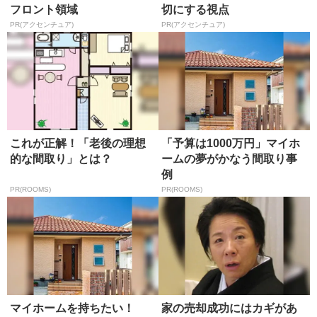
フロント領域
切にする視点
PR(アクセンチュア)
PR(アクセンチュア)
これが正解！「老後の理想
「予算は1000万円」マイホ
的な間取り」とは？
ームの夢がかなう間取り事
例
PR(ROOMS)
PR(ROOMS)
マイホームを持ちたい！
家の売却成功にはカギがあ