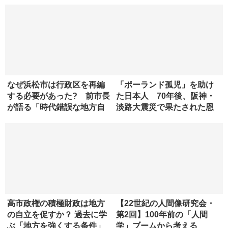
なぜ浜松市は行政区を再編
「ポーランド孤児」を助け
する必要があった? 前市長
た日本人 70年後、阪神・
が語る「時代錯誤な地方自
淡路大震災で果たされた恩
治法」
返し
高市政権の積極財政は地方
【22世紀の人間像研究会・
の自立を促すか？ 過去に学
第2回】100年前の「人間
ぶ「地方を強くする条件」
学」ブームから考える