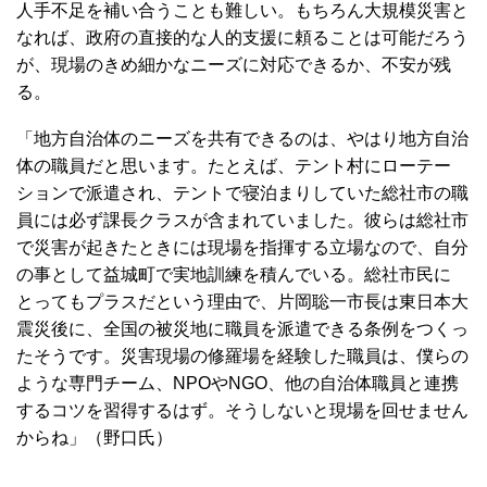
人手不足を補い合うことも難しい。もちろん大規模災害と
なれば、政府の直接的な人的支援に頼ることは可能だろう
が、現場のきめ細かなニーズに対応できるか、不安が残
る。
「地方自治体のニーズを共有できるのは、やはり地方自治
体の職員だと思います。たとえば、テント村にローテー
ションで派遣され、テントで寝泊まりしていた総社市の職
員には必ず課長クラスが含まれていました。彼らは総社市
で災害が起きたときには現場を指揮する立場なので、自分
の事として益城町で実地訓練を積んでいる。総社市民に
とってもプラスだという理由で、片岡聡一市長は東日本大
震災後に、全国の被災地に職員を派遣できる条例をつくっ
たそうです。災害現場の修羅場を経験した職員は、僕らの
ような専門チーム、NPOやNGO、他の自治体職員と連携
するコツを習得するはず。そうしないと現場を回せません
からね」（野口氏）