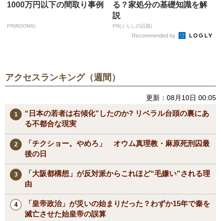
1000万円以下の間取り事例
る？家処分の基礎知識を解
説
PR(ROOMS)
PR(くらしの話題)
Recommended by
アクセスランキング（週間）
更新：08月10日 00:05
“日本の若者は右傾化”したのか? リベラル台頭の裏にあ
る不都合な現実
「チクショー。やめろ」 オウム真理教・麻原死刑囚最
後の日
「大阪都構想」が反対派からこれほど“毛嫌い”される理
由
「皇帝政治」が災いの始まりだった？わずか15年で秦を
滅亡させた始皇帝の誤算