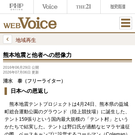
ME
NU
地域再生
熊本地震と他者への想像力
2016年06月29日 公開
2026年07月06日 更新
清水 泰（フリーライター）
日本への恩返し
熊本地震テントプロジェクトは4月24日、熊本県の益城
町総合運動公園のグラウンド（陸上競技場）に誕生した、
テント159張りという国内最大規模の「テント村」という
かたちで結実した。テントは野口氏が過酷なヒマラヤ遠征
の際、ベースキャンプに設営するコールマン（Coleman）