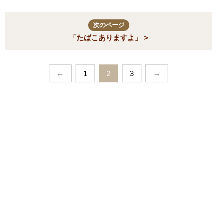
次のページ
「たばこありますよ」 >
←
1
2
3
→