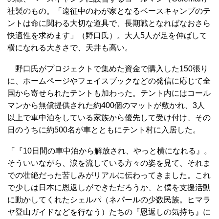
社製のもの。「遠征中のわが家となるベースキャンプのテ
ントは命に関わる大切な道具で、長期戦となればなおさら
快適性を求めます」（野口氏）。大人5人が足を伸ばして
横になれる大きさで、天井も高い。
野口氏がプロジェクトで集めた資金で購入した150張り
に、ホームページやフェイスブックなどの発信に応じて全
国から寄せられたテントも加わった。テント内にはコール
マンから無償提供された約400個のマットが敷かれ、3人
以上で車中泊をしている家族から優先して受け付け、その
日のうちに約500名が車とともにテント村に入居した。
「『10日間の車中泊から解放され、やっと横になれる』。
そういいながら、涙を流している方々の姿を見て、それま
での壮絶だった苦しみがリアルに伝わってきました。これ
で少しは日本に恩返しができただろうか、と僕を支援活動
に動かしてくれたシェルパ（ネパールの少数民族。ヒマラ
ヤ登山ガイドなどを行なう）たちの『恩返しの気持ち』に