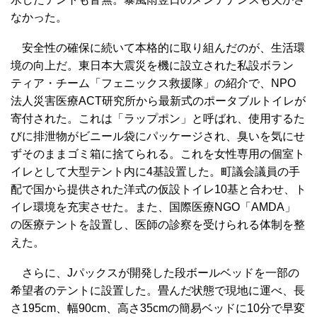
なかった。
安全性の確保に続いて本格的に取り組んだのが、生活環
境の向上だ。東日本大震災を機に設立された私設ボラン
ティア・チーム「フェニックス救援隊」の紹介で、NPO
法人災害医療ACT研究所から最新式のポータブルトイレが
寄付された。これは「ラップポン」と呼ばれ、使用するた
びに排泄物がビニール袋にパッケージされ、臭いを気にせ
ずそのままゴミ箱に捨てられる。これを女性専用の個室ト
イレとして大型テント内に4基設置した。町議会議員の手
配で国から提供された洋式の仮設トイレ10基と合わせ、ト
イレ環境を充実させた。また、国際医療NGO「AMDA」
の医療テントを設置し、医師の診察を受けられる体制を整
えた。
さらに、Jパックスが開発した段ボールベッドを一部の
希望者のテントに設置した。畳んだ状態で現地に運べ、長
さ195cm、幅90cm、高さ35cmの簡易ベッドに10分で早変