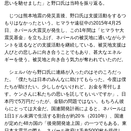
思いを馳せました」と野口氏は当時を振り返る。
じつは熊本地震の発災直後、野口氏は支援活動をするつ
もりはなかったという。ヒマラヤ遠征中の2015年4月25
日、ネパール大震災が発生し、この1年間は「ヒマラヤ大
震災基金」を立ち上げ、ネパールの被災地に通いながらテ
ントを送るなどの支援活動を継続している。被災地支援は
人びとの悲しみに向き合うことでもあり、甚大なエネル
ギーを使う。被災地と向き合う気力が奪われていたのだ。
シェルパから野口氏に連絡が入ったのはそのころだっ
た。「僕たちは日本のみんなに助けてもらった。今度は僕
たちが助けたい。少ししかないけれど、お金を寄付しま
す。ケンさんに私たちの思いを託してもいいですか」。日
本円で5万円だったが、金額の問題ではない。もちろん彼
らにとっては大金だ。国連開発計画によると、ネパールは
1日1ドル未満で生活する割合が約20％（2010年）、国連
が定めた48カ国の「後発開発途上国」の一つでもある。東
日本大震災の際も、ネパール政府は毛布5000枚を提供し