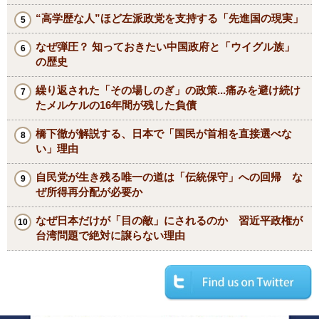
“高学歴な人”ほど左派政党を支持する「先進国の現実」
なぜ弾圧？ 知っておきたい中国政府と「ウイグル族」
の歴史
繰り返された「その場しのぎ」の政策...痛みを避け続け
たメルケルの16年間が残した負債
橋下徹が解説する、日本で「国民が首相を直接選べな
い」理由
自民党が生き残る唯一の道は「伝統保守」への回帰 な
ぜ所得再分配が必要か
なぜ日本だけが「目の敵」にされるのか 習近平政権が
台湾問題で絶対に譲らない理由