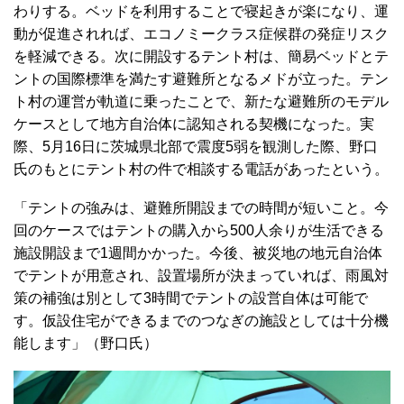
わりする。ベッドを利用することで寝起きが楽になり、運
動が促進されれば、エコノミークラス症候群の発症リスク
を軽減できる。次に開設するテント村は、簡易ベッドとテ
ントの国際標準を満たす避難所となるメドが立った。テン
ト村の運営が軌道に乗ったことで、新たな避難所のモデル
ケースとして地方自治体に認知される契機になった。実
際、5月16日に茨城県北部で震度5弱を観測した際、野口
氏のもとにテント村の件で相談する電話があったという。
「テントの強みは、避難所開設までの時間が短いこと。今
回のケースではテントの購入から500人余りが生活できる
施設開設まで1週間かかった。今後、被災地の地元自治体
でテントが用意され、設置場所が決まっていれば、雨風対
策の補強は別として3時間でテントの設営自体は可能で
す。仮設住宅ができるまでのつなぎの施設としては十分機
能します」（野口氏）