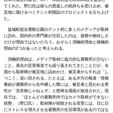
てくれた。野口氏は彼らの恩返しの気持ちを受け止め、被
災地に届けるべくテント村開設のプロジェクトを立ち上げ
た。
益城町総合運動公園のテント村に多くのメディアが取材
に訪れ、国内外の専門家が注目したのは、規模や物珍しさ
だけが理由ではないだろう。おそらく消極的理由と積極的
理由の2つがあったと考えられる。
消極的理由は、メディア取材に協力的な避難所が少ない
こと。過去の災害報道でも繰り返されてきたことだが、全
国から取材陣が被災地に詰めかけ、被災者からすれば「し
つこく」追い回される。たとえば、ある夕方の報道・情報
番組が避難所から生中継した際には、被災者と思われる男
性が「見世物じゃねぇぞ」と怒鳴る場面が放送された。現
在では、「ほとんどの避難所内ではカメラ取材ができない
状態」（野口氏）。取材陣が排除される背景には、日に日
にストレスを増大させる避難所の生活環境があるのではな