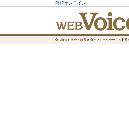
PHPオンライン
Voice
»
社会・教育
» 商社マンボクサー・木村悠