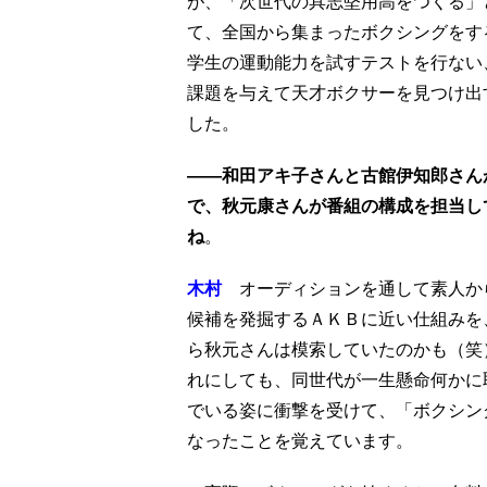
が、「次世代の具志堅用高をつくる」
て、全国から集まったボクシングをす
学生の運動能力を試すテストを行ない
課題を与えて天才ボクサーを見つけ出
した。
——和田アキ子さんと古館伊知郎さん
で、秋元康さんが番組の構成を担当し
ね
。
木村
オーディションを通して素人か
候補を発掘するＡＫＢに近い仕組みを
ら秋元さんは模索していたのかも（笑
れにしても、同世代が一生懸命何かに
でいる姿に衝撃を受けて、「ボクシン
なったことを覚えています。