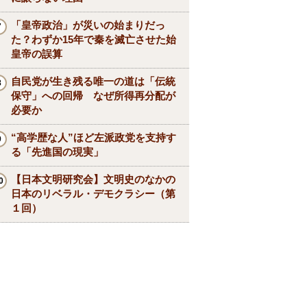
「皇帝政治」が災いの始まりだっ
た？わずか15年で秦を滅亡させた始
皇帝の誤算
自民党が生き残る唯一の道は「伝統
保守」への回帰 なぜ所得再分配が
必要か
“高学歴な人”ほど左派政党を支持す
る「先進国の現実」
【日本文明研究会】文明史のなかの
日本のリベラル・デモクラシー（第
１回）