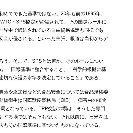
初めてできた基準ではない。20年も前の1995年、
WTO・SPS協定が締結されて、その国際ルールに
で世界中で締結されている自由貿易協定も同様であ
安全が侵される」といった主張、報道は当初からデ
う。そこで、SPSとは何か、そのルールについ
る。「国際基準に整合すること」「科学的根拠に基
適切な保護の水準を決定していること」である。
農薬や添加物などの食品安全については食品規格委
の動物衛生は国際獣疫事務局（OIE）、病害虫の植物
務局となっている。TPP交渉の場は、そうした専門
計する場ではそもそもない。それ以前に、日米をは
内法もその国際基準に基づいたものになっている。