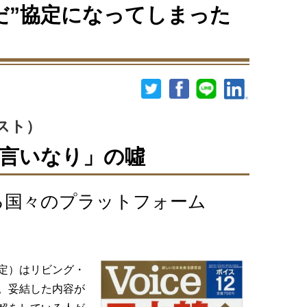
んだ”協定になってしまった
スト）
の言いなり」の噓
る国々のプラットフォーム
定）はリビング・
。妥結した内容が