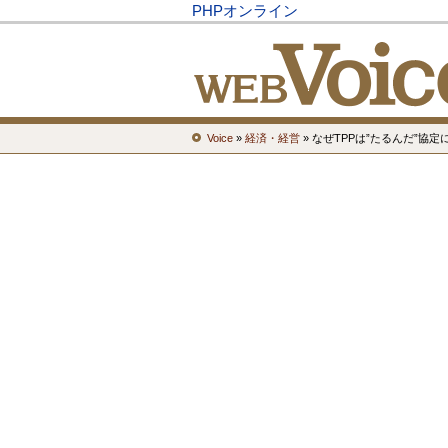
PHPオンライン
Voice
»
経済・経営
» なぜTPPは”たるんだ”協