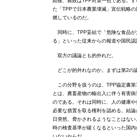
結後、農政はTPP対策一色である。
た「TPPで日本農業壊滅」宣伝戦略
燃しているのだ。
同時に、TPP妥結で「危険な食品が
る」といった従来からの報道や国民認
双方の議論とも的外れだ。
どこが的外れなのか。まずは第2の
この分野を扱うのは、TPP協定書第7
とは、農畜産物の輸出入に伴う有害病
のである。それは同時に、人の健康や
必要な措置を取る権利を認める。結論
日突然、脅かされるようなことはない
時の検査基準が緩くなるといった国内
いないからだ。