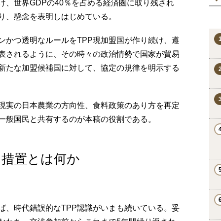
け、世界GDPの40％を占める経済圏に取り残され
り、懸念を表明しはじめている。
かつ透明なルールをTPP現加盟国が作り続け、遵
表されるように、その時々の政治情勢で国家が貿易
新たな加盟候補国に対して、協定の規律を明示する
現実の日本農業の方向性、食料政策のあり方を再定
一般国民と共有するのが本稿の役割である。
）措置とは何か
、時代錯誤的なTPP認識がいまも続いている。妥