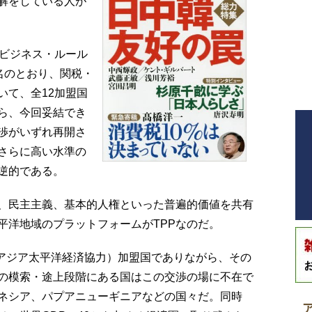
解をしている人が
ビジネス・ルール
の名のとおり、関税・
いて、全12加盟国
ら、今回妥結でき
渉がいずれ再開さ
さらに高い水準の
逆的である。
、民主主義、基本的人権といった普遍的価値を共有
平洋地域のプラットフォームがTPPなのだ。
アジア太平洋経済協力）加盟国でありながら、その
の模索・途上段階にある国はこの交渉の場に不在で
ネシア、パプアニューギニアなどの国々だ。同時