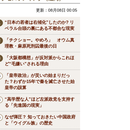
更新：08月08日 00:05
“日本の若者は右傾化”したのか? リ
ベラル台頭の裏にある不都合な現実
「チクショー。やめろ」 オウム真
理教・麻原死刑囚最後の日
「大阪都構想」が反対派からこれほ
ど“毛嫌い”される理由
「皇帝政治」が災いの始まりだっ
た？わずか15年で秦を滅亡させた始
皇帝の誤算
“高学歴な人”ほど左派政党を支持す
る「先進国の現実」
なぜ弾圧？ 知っておきたい中国政府
と「ウイグル族」の歴史