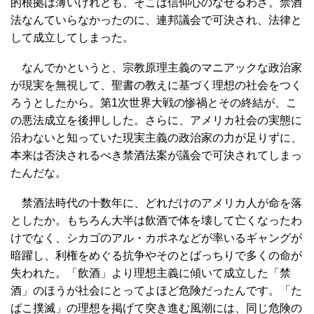
的根拠は薄いけれども、そこは信仰心のなせるわざ。禁酒
法なんていらなかったのに、連邦議会で可決され、法律と
して成立してしまった。
なんでかというと、宗教原理主義のマニアックな政治家
が現実を無視して、聖書の教えに基づく理想の社会をつく
ろうとしたから。第1次世界大戦の惨禍とその終結が、こ
の悪法成立を後押しした。さらに、アメリカ社会の実態に
沿わないと知っていた現実主義の政治家の力が足りずに、
本来は否決されるべき禁酒法案が議会で可決されてしまっ
たんだな。
禁酒法時代の十数年に、どれだけのアメリカ人が命を落
としたか。もちろん大半は飲酒で体を壊して亡くなったわ
けでなく、シカゴのアル・カポネなどが率いるギャングが
暗躍し、利権をめぐる抗争やそのとばっちりで多くの命が
失われた。「飲酒」より理想主義に傾いて成立した「禁
酒」のほうが社会にとってよほど危険だったんです。「た
ばこ撲滅」の理想を掲げて突き進む風潮には、同じ危険の