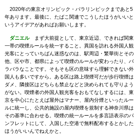
2020年の東京オリンピック・パラリンピックまであと5
年あります。最後に、たばこ関連でこうしたほうがいいと
いうアイデアがあればお願いします。
ダニエル
まず大前提として、東京近辺、できれば関東
一帯の喫煙ルールを統一すること。異国を訪れる外国人観
光客にとっていちばん迷惑なのは、駅周辺・繁華街とその
他、区や市、都県によって喫煙のルールが変わったり、バ
ラバラなことです。そもそも区の意味すら理解できない外
国人も多いですから。ある区は路上喫煙可だが歩行喫煙は
ダメ、隣接区はどちらも禁止などと決められても守りよう
がない。喫煙者の外国人観光客をおもてなしするには、東
京を中心にたとえば屋外はマナー、屋内分煙といったルー
ルに統一し、公共的施設の屋内喫煙を規制する神奈川県は
その基準に合わせる。喫煙の統一ルールを多言語表示のパ
ンフレットにして、入国した空港で無料配布するとかした
ほうがいいんでねえかと。