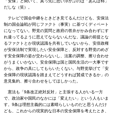
「安保」と聞いて、真っ先に思い浮かぶのは「あんぽ柿」
だしな（笑）。
テレビで国会中継をときどき見てるんだけども、安保法
制の国会論戦が同じファクト（事実）に基づくディベート
になってない。野党の質問と政府の答弁がかみ合わずにす
れ違ってるように思えてならないんだな。議論の前提とな
るファクトとか現状認識を共有していないから、安倍政権
が安保法制で実現したい安全保障と、反対する野党のめざ
す安全保障の姿が交わらないし、法案の調整、擦り合わせ
がうまくいかない。安全保障は国と国民生活の一大事です
から、政争の具にしてもらいたくない。与野党挙げて「安
全保障の現状認識を踏まえてどうすれば賛成できるか」の
意見集約、擦り合わせをしてほしかった。
憲法も「9条改正絶対反対」と主張する人がいる一方
で、政治家や国民のなかには「変えたい」という人もいま
す。9条は理想主義的には素晴らしいものだと思うんだけ
ども、これからの現実的な日本の安全保障を考えたとき、