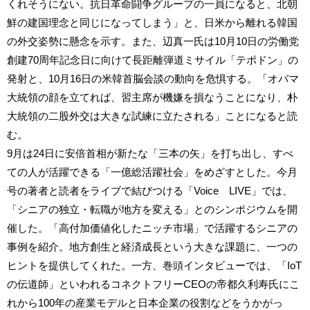
くれそうにない。抗日革命闘争グループの一員になると、北朝
鮮の建国理念と同じになってしまう」と、日米から離れる韓国
の外交姿勢に懸念を示す。また、辺真一氏は10月10日の労働党
創建70周年記念日に向けて長距離弾道ミサイル「テポドン」の
発射と、10月16日の米韓首脳会談の動向を危惧する。「オバマ
大統領の顔を立てれば、習主席が機嫌を損なうことになり、朴
大統領の二股外交は大きな試練に立たされる」ことになると読
む。
9月は24日に安倍首相が新たな「三本の矢」を打ち出し、すべ
ての人が活躍できる「一億総活躍社会」をめざすとした。今月
号の著者と読者をライブで結びつける「Voice LIVE」では、
「シニアの独立・転職が地方を変える」とのシンポジウムを開
催した。「高付加価値化したニッチ市場」で活躍するシニアの
事例を紹介。地方創生と経済成長という大きな課題に、一つの
ヒントを提供してくれた。一方、巻頭インタビューでは、「IoT
の伝道師」といわれるコネクトフリーCEOの帝都久利寿氏にこ
れから100年の産業モデルと日本企業の役割などをうかがっ