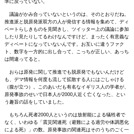
準に戻っていない。
議論がかみ合っていないというのは、そのとおりだね。
推進派と脱原発派双方の人が発信する情報を集めて、ディ
ベートらしきものを見聞きし、ツイッター上の議論に参加
したり見たりしてるわけなんですけど、まったく有意義な
ディベートになっていないんです。お互いに違うファク
ト、数字を一方的に出し合って、こっちが正しい、あっち
は間違ってると。
おらは原発に関して推進でも脱原発でもないんだけど
も、デマ情報を何度も流して拡散する人にはごしゃける
（腹が立つ）。このあいだも有名なイギリス人の学者が、
原発事故のせいで日本人が2000人近く亡くなった、とい
う趣旨の話をしていました。
もちろん死者2000人というのは放射能による犠牲者で
なく、いわゆる「震災関連死（避難による過労や体調悪化
による死）」の数。原発事故の関連死はそのうちのごく一