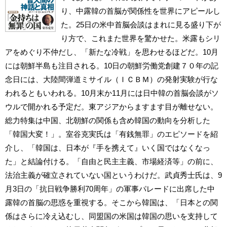
り、中露韓の首脳が関係性を世界にアピールし
た。25日の米中首脳会談はまれに見る盛り下が
り方で、これまた世界を驚かせた。米露もシリ
アをめぐり不仲だし、「新たな冷戦」を思わせるほどだ。10月
には朝鮮半島も注目される。10日の朝鮮労働党創建７０年の記
念日には、大陸間弾道ミサイル（ＩＣＢＭ）の発射実験が行な
われるともいわれる。10月末か11月には日中韓の首脳会談がソ
ウルで開かれる予定だ。東アジアからますます目が離せない。
総力特集は中国、北朝鮮の関係も含め韓国の動向を分析した
「韓国大変！」。室谷克実氏は「有銭無罪」のエピソードを紹
介し、「韓国は、日本が『手を携えて』いく国ではなくなっ
た」と結論付ける。「自由と民主主義、市場経済等」の前に、
法治主義が確立されていない国というわけだ。武貞秀士氏は、9
月3日の「抗日戦争勝利70周年」の軍事パレードに出席した中
露韓の首脳の思惑を重視する。そこから韓国は、「日本との関
係はさらに冷え込むし、同盟国の米国は韓国の思いを支持して