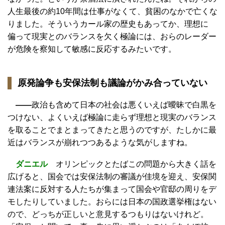
人生最後の約10年間は仕事がなくて、貧困のなかで亡くな
りました。そういうカール家の歴史もあってか、理想に
偏って現実とのバランスを欠く極論には、おらのレーダー
が危険を察知して敏感に反応するみたいです。
原発論争も安保法制も議論がかみ合っていない
——
政治も含めて日本の社会は悪くいえば曖昧で白黒を
つけない、よくいえば極論に走らず理想と現実のバランス
を取ることでまとまってきたと思うのですが、たしかに最
近はバランスが崩れつつあるような気がしますね。
ダニエル
オリンピックとたばこの問題から大きく話を
広げると、国会では安保法制の審議が佳境を迎え、安保関
連法案に反対する人たちが集まって国会や官邸の周りをデ
モしたりしていました。おらには日本の国政選挙権はない
ので、どっちが正しいと意見するつもりはないけれど。