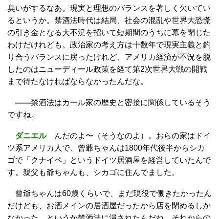
臭いがするなあ。現実と理想のバランスを著しく欠いてい
るというか。禁酒法時代は結局、社会の混乱や世界大恐慌
の引き金となる大不況を招いて短期間のうちに幕を閉じた
わけだけれども。政治家の考え方は十数年で現実主義と釣
り合うバランスに戻ったけれど、アメリカ経済が不況を脱
したのはニューディール政策を経て第2次世界大戦の開戦
まで待たなければならなかったんだな。
——
禁酒法はカール家の歴史と密接に関係しているそう
ですね。
ダニエル
んだのよ〜（そうなのよ）。おらの家はドイ
ツ系アメリカ人で、曾爺ちゃんは1800年代後半からシカ
ゴで「クナイペ」というドイツ居酒屋を経営していたんで
す。親父も爺ちゃんも、シカゴに住んでました。
曾爺ちゃんは60歳くらいで、まだ現役で働きたかったん
だけども、お酒メインの居酒屋だったから店を閉めるしか
なかった。というか禁酒法に潰されたんだね。それからの