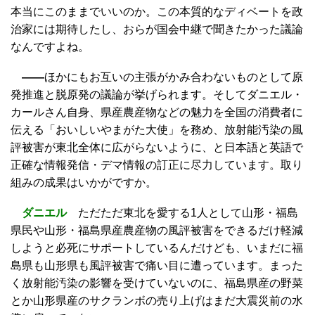
本当にこのままでいいのか。この本質的なディベートを政
治家には期待したし、おらが国会中継で聞きたかった議論
なんですよね。
——
ほかにもお互いの主張がかみ合わないものとして原
発推進と脱原発の議論が挙げられます。そしてダニエル・
カールさん自身、県産農産物などの魅力を全国の消費者に
伝える「おいしいやまがた大使」を務め、放射能汚染の風
評被害が東北全体に広がらないように、と日本語と英語で
正確な情報発信・デマ情報の訂正に尽力しています。取り
組みの成果はいかがですか。
ダニエル
ただただ東北を愛する1人として山形・福島
県民や山形・福島県産農産物の風評被害をできるだけ軽減
しようと必死にサポートしているんだけども、いまだに福
島県も山形県も風評被害で痛い目に遭っています。まった
く放射能汚染の影響を受けていないのに、福島県産の野菜
とか山形県産のサクランボの売り上げはまだ大震災前の水