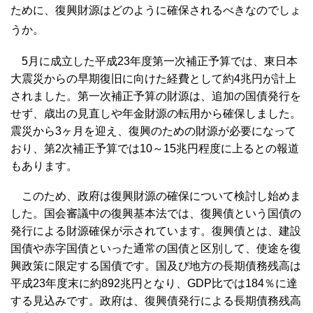
ために、復興財源はどのように確保されるべきなのでしょ
うか。
5月に成立した平成23年度第一次補正予算では、東日本
大震災からの早期復旧に向けた経費として約4兆円が計上
されました。第一次補正予算の財源は、追加の国債発行を
せず、歳出の見直しや年金財源の転用から確保しました。
震災から3ヶ月を迎え、復興のための財源が必要になって
おり、第2次補正予算では10～15兆円程度に上るとの報道
もあります。
このため、政府は復興財源の確保について検討し始めま
した。国会審議中の復興基本法では、復興債という国債の
発行による財源確保が示されています。復興債とは、建設
国債や赤字国債といった通常の国債と区別して、使途を復
興政策に限定する国債です。国及び地方の長期債務残高は
平成23年度末に約892兆円となり、GDP比では184％に達
する見込みです。政府は、復興債発行による長期債務残高