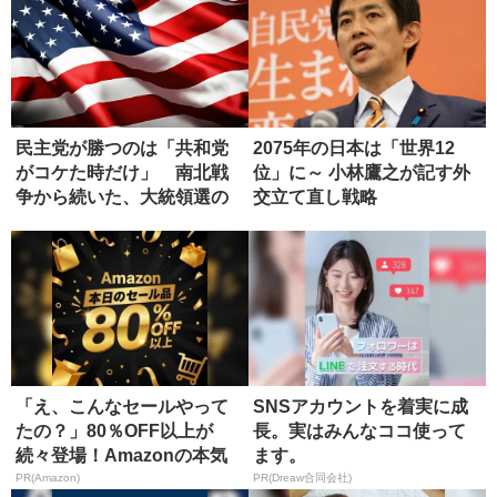
民主党が勝つのは「共和党
2075年の日本は「世界12
がコケた時だけ」 南北戦
位」に～ 小林鷹之が記す外
争から続いた、大統領選の
交立て直し戦略
ジンクス
「え、こんなセールやって
SNSアカウントを着実に成
たの？」80％OFF以上が
長。実はみんなココ使って
続々登場！Amazonの本気
ます。
が...
PR(Amazon)
PR(Dreaw合同会社)