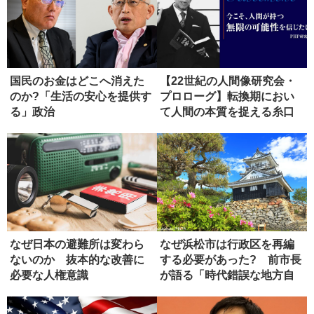
国民のお金はどこへ消えた
【22世紀の人間像研究会・
のか?「生活の安心を提供す
プロローグ】転換期におい
る」政治
て人間の本質を捉える糸口
とは
なぜ日本の避難所は変わら
なぜ浜松市は行政区を再編
ないのか 抜本的な改善に
する必要があった? 前市長
必要な人権意識
が語る「時代錯誤な地方自
治法」