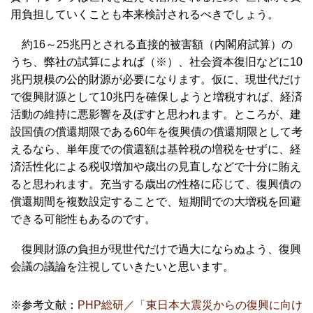
用負担していくことも本来検討されるべきでしょう。
約16～25兆円とされる直接的被害額（内閣府試算）の
うち、弊社の試算によれば（※）、社会資本復旧などに10
兆円規模の公的財源が必要になります。仮に、現世代だけ
で復興財源として10兆円を確保しようと増税すれば、経済
活動の維持に悪影響を及ぼすと思われます。ところが、建
設国債の償還期限である60年を復興債の償還期限として考
えるなら、単年度での償還額は基幹税の増税をせずに、経
済活性化による税収増加や歳出の見直しなどで十分に賄え
ると思われます。充当する歳出の性格に応じて、復興債の
償還期間を複数設定することで、短期間での大増税を回避
できる可能性もあるのです。
復興財源の負担が現世代だけで過大にならぬよう、復興
会議の議論を注視していきたいと思います。
※参考文献：
PHP総研／「東日本大震災からの復興に向け