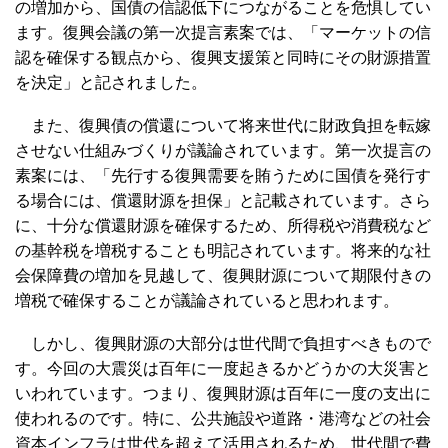
の増加から、国債の信認低下につながることを危惧してい
ます。復興会議の第一次提言素案では、「マーケットの信
認を確保する観点から、復興支援策と同時にその財源措置
を決定」と記されました。
また、復興債の償還について将来世代に財政負担を転嫁
させない仕組みづくりが議論されています。第一次提言の
素案には、「先行する復興需要を賄うために国債を発行す
る場合には、償還財源を担保」と記載されています。さら
に、十分な償還財源を確保するため、所得税や消費税など
の基幹税を増税することも明記されています。将来的な社
会保障費の増加を見越して、復興財源について期限付きの
増税で確保することが議論されていると思われます。
しかし、復興財源の大部分は世代間で負担すべきもので
す。今回の大震災は百年に一度起きるかどうかの大災害と
いわれています。つまり、復興財源は百年に一度の支出に
使われるのです。特に、公共施設や道路・港湾などの社会
資本インフラは世代を超えて活用されるため、世代間で費