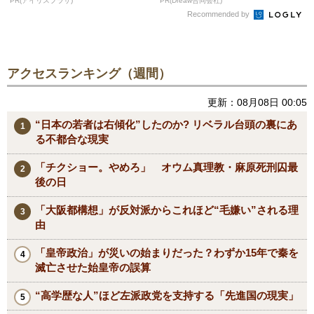
PR(アイリスプラザ)
PR(Dreaw合同会社)
Recommended by
アクセスランキング（週間）
更新：08月08日 00:05
“日本の若者は右傾化”したのか? リベラル台頭の裏にあ
る不都合な現実
「チクショー。やめろ」 オウム真理教・麻原死刑囚最
後の日
「大阪都構想」が反対派からこれほど“毛嫌い”される理
由
「皇帝政治」が災いの始まりだった？わずか15年で秦を
滅亡させた始皇帝の誤算
“高学歴な人”ほど左派政党を支持する「先進国の現実」