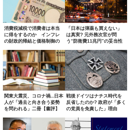
消費税減税で消費者は本当
「日本は弾薬も買えない」
に得をするのか インフレ
は真実? 元外務次官が問
の財政的帰結と価格制御の
う“防衛費11兆円”の妥当性
危うさ
関東大震災、コロナ禍...日本
戦後ドイツはナチス時代を
人が「過去と向き合う姿勢
反省したのか? 政府が「多く
を問われる」二冊【書評】
の党員を免責した」理由