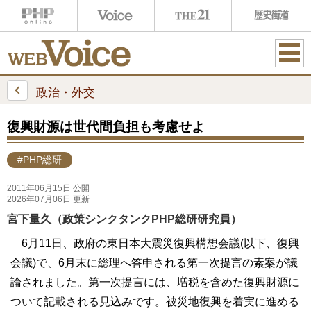
ME
NU
政治・外交
復興財源は世代間負担も考慮せよ
#PHP総研
2011年06月15日 公開
2026年07月06日 更新
宮下量久（政策シンクタンクPHP総研研究員）
6月11日、政府の東日本大震災復興構想会議(以下、復興
会議)で、6月末に総理へ答申される第一次提言の素案が議
論されました。第一次提言には、増税を含めた復興財源に
ついて記載される見込みです。被災地復興を着実に進める