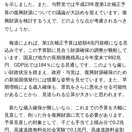
を示しました。また、与野党では平成23年度第1次補正予
算の復興財源についての議論が大詰めを迎えています。復
興財源を検討するうえで、どのような点が考慮されるべき
でしょうか。
報道によれば、第1次補正予算は総額4兆円規模になる見
込みです。この予算額に見合う財源確保の調整が難航して
います。国及び地方の長期債務残高は今年度末で892兆
円、GDP比では184％になる見通しです。このような厳し
い財政状況を踏まえ、政府・与党は、復興財源確保のため
の新規国債発行には慎重な姿勢を見せています。また、早
期増税による歳入確保も、景気をさらに悪化させる可能性
があることから、見送られる公算が大きいと思われます。
新たな歳入確保が難しいなら、これまでの予算を大幅に
見直して、削った分を復興財源に充てる必要があります。
予算見直しの対象として、子ども手当て上積み分で0.2兆
円、高速道路無料化社会実験で0.1兆円、高速道路料金割