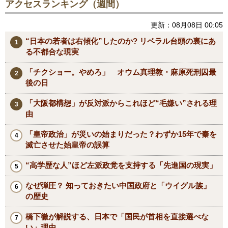
アクセスランキング（週間）
更新：08月08日 00:05
“日本の若者は右傾化”したのか? リベラル台頭の裏にあ
る不都合な現実
「チクショー。やめろ」 オウム真理教・麻原死刑囚最
後の日
「大阪都構想」が反対派からこれほど“毛嫌い”される理
由
「皇帝政治」が災いの始まりだった？わずか15年で秦を
滅亡させた始皇帝の誤算
“高学歴な人”ほど左派政党を支持する「先進国の現実」
なぜ弾圧？ 知っておきたい中国政府と「ウイグル族」
の歴史
橋下徹が解説する、日本で「国民が首相を直接選べな
い」理由