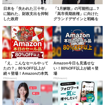
日本を「失われた三十年」
「1月解散」の可能性は...？
に陥れた、財政支出を抑制
「高市長期政権」に向けた
した政府
グランドデザインと戦略を
語...
「え、こんなセールやって
Amazon今日も見逃せな
たの？」80％OFF以上が
い！80%OFF以上が続々登
続々登場！Amazonの本気
場
が...
PR(Amazon)
PR(Amazon)