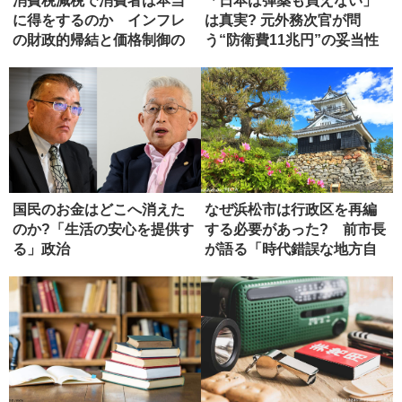
消費税減税で消費者は本当
「日本は弾薬も買えない」
に得をするのか インフレ
は真実? 元外務次官が問
の財政的帰結と価格制御の
う“防衛費11兆円”の妥当性
危うさ
国民のお金はどこへ消えた
なぜ浜松市は行政区を再編
のか?「生活の安心を提供す
する必要があった? 前市長
る」政治
が語る「時代錯誤な地方自
治法」