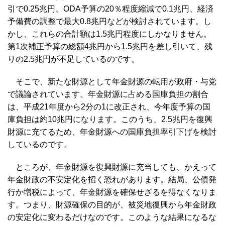
引で0.25兆円、ODA予算の20％程度縮減で0.1兆円、経済
予備費の調整で最大0.8兆円などが検討されています。し
かし、これらの合計額は1.5兆円程度にしかなりません。
第1次補正予算の総額4兆円から1.5兆円を差し引いて、残
りの2.5兆円が不足しているのです。
そこで、新たな財源として年金財源の転用が政府・与党
で議論されています。年金財源に占める国庫負担の割合
は、平成21年度から2分の1に改正され、今年度予算の国
庫負担は約10兆円になります。このうち、2.5兆円を復興
財源に充てるため、年金財源への国庫負担率引下げを検討
しているのです。
ところが、年金財源を復興財源に充当しても、かえって
年金財政の不安定化を招く恐れがあります。結局、公債発
行か増税によって、年金財源を確保せざるを得なくなりま
す。つまり、財源確保の目的が、被災地復興から年金財政
の安定化に変わるだけなのです。このような結果になるな