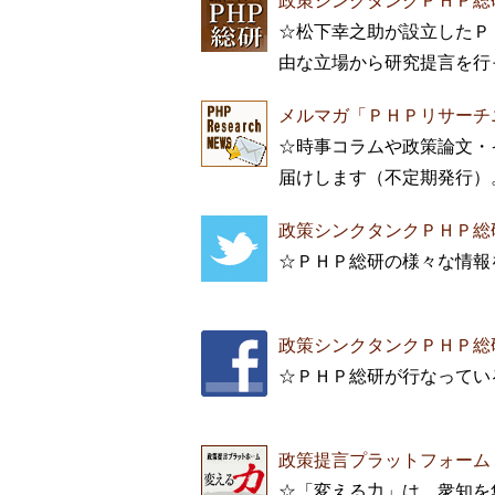
政策シンクタンクＰＨＰ総
☆松下幸之助が設立したＰ
由な立場から研究提言を行
メルマガ「ＰＨＰリサーチ
☆時事コラムや政策論文・
届けします（不定期
政策シンクタンクＰＨＰ総研の 
☆ＰＨＰ総研の様々な情報
政策シンクタンクＰＨＰ総研 
☆ＰＨＰ総研が行なってい
政策提言プラットフォーム
☆「変える力」は、衆知を