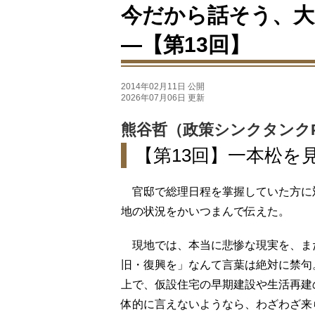
今だから話そう、大
―【第13回】
2014年02月11日 公開
2026年07月06日 更新
熊谷哲（政策シンクタンク
【第13回】一本松を
官邸で総理日程を掌握していた方に
地の状況をかいつまんで伝えた。
現地では、本当に悲惨な現実を、ま
旧・復興を」なんて言葉は絶対に禁句
上で、仮設住宅の早期建設や生活再建
体的に言えないようなら、わざわざ来