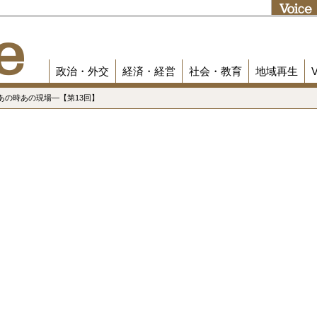
政治・外交
経済・経営
社会・教育
地域再生
あの時あの現場―【第13回】