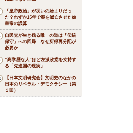
「皇帝政治」が災いの始まりだっ
た？わずか15年で秦を滅亡させた始
皇帝の誤算
自民党が生き残る唯一の道は「伝統
保守」への回帰 なぜ所得再分配が
必要か
“高学歴な人”ほど左派政党を支持す
る「先進国の現実」
【日本文明研究会】文明史のなかの
日本のリベラル・デモクラシー（第
１回）