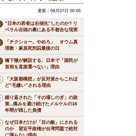
更新：08月07日 00:05
“日本の若者は右傾化”したのか? リ
ベラル台頭の裏にある不都合な現実
「チクショー。やめろ」 オウム真
理教・麻原死刑囚最後の日
橋下徹が解説する、日本で「国民が
首相を直接選べない」理由
「大阪都構想」が反対派からこれほ
ど“毛嫌い”される理由
繰り返された「その場しのぎ」の政
策...痛みを避け続けたメルケルの16
年間が残した負債
なぜ日本だけが「目の敵」にされる
のか 習近平政権が台湾問題で絶対
に譲らない理由