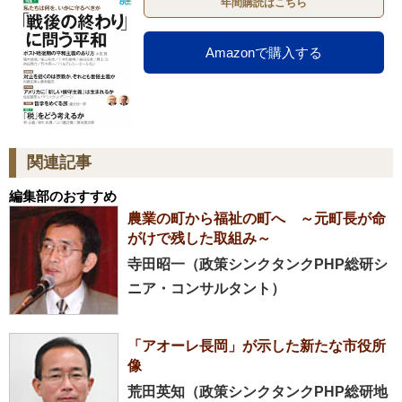
年間購読はこちら
Amazonで購入する
関連記事
編集部のおすすめ
農業の町から福祉の町へ ～元町長が命
がけで残した取組み～
寺田昭一（政策シンクタンクPHP総研シ
ニア・コンサルタント）
「アオーレ長岡」が示した新たな市役所
像
荒田英知（政策シンクタンクPHP総研地