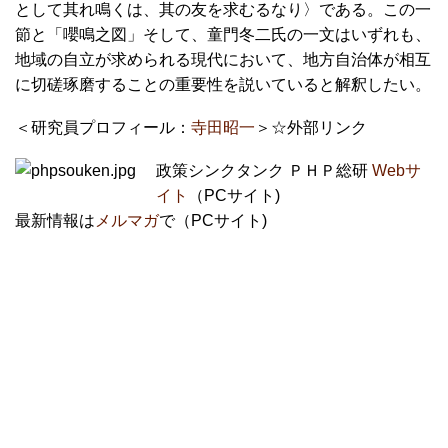
として其れ鳴くは、其の友を求むるなり〉である。この一
節と「嚶鳴之図」そして、童門冬二氏の一文はいずれも、
地域の自立が求められる現代において、地方自治体が相互
に切磋琢磨することの重要性を説いていると解釈したい。
＜研究員プロフィール：
寺田昭一
＞☆外部リンク
政策シンクタンク ＰＨＰ総研
Webサ
イト
（PCサイト)
最新情報は
メルマガ
で（PCサイト)