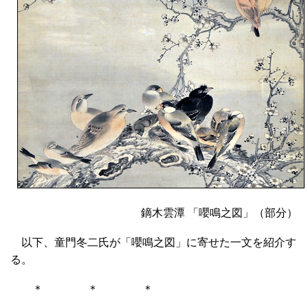
鏑木雲潭 「嚶鳴之図」（部分）
以下、童門冬二氏が「嚶鳴之図」に寄せた一文を紹介す
る。
＊ ＊ ＊