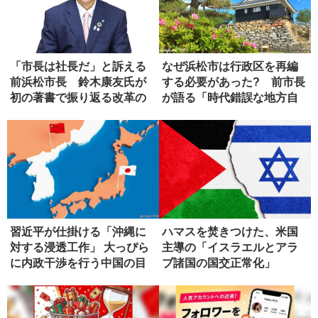
「市長は社長だ」と訴える
なぜ浜松市は行政区を再編
前浜松市長 鈴木康友氏が
する必要があった? 前市長
初の著書で振り返る改革の
が語る「時代錯誤な地方自
軌跡
治法」
習近平が仕掛ける「沖縄に
ハマスを焚きつけた、米国
対する浸透工作」 大っぴら
主導の「イスラエルとアラ
に内政干渉を行う中国の目
ブ諸国の国交正常化」
論見