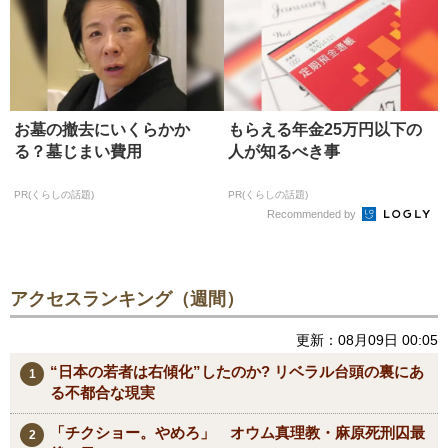
お墓の撤去にいくらかか
もらえる年金25万円以下の
る？墓じまい費用
人が知るべき事
PR(くらしの話題)
PR(くらしの話題)
Recommended by
アクセスランキング（週間）
更新：08月09日 00:05
“日本の若者は右傾化”したのか? リベラル台頭の裏にあ
る不都合な現実
「チクショー。やめろ」 オウム真理教・麻原死刑囚最