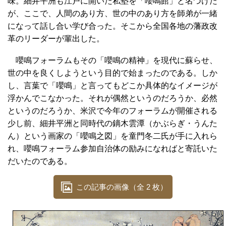
味。細井平洲も江戸に開いた私塾を「嚶鳴館」と名づけた
が、ここで、人間のあり方、世の中のあり方を師弟が一緒
になって話し合い学び合った。そこから全国各地の藩政改
革のリーダーが輩出した。
嚶鳴フォーラムもその「嚶鳴の精神」を現代に蘇らせ、
世の中を良くしようという目的で始まったのである。しか
し、言葉で「嚶鳴」と言ってもどこか具体的なイメージが
浮かんでこなかった。それが偶然というのだろうか、必然
というのだろうか、米沢で今年のフォーラムが開催される
少し前、細井平洲と同時代の鏑木雲潭（かぶらぎ・うんた
ん）という画家の「嚶鳴之図」を童門冬二氏が手に入れら
れ、嚶鳴フォーラム参加自治体の励みになればと寄託いた
だいたのである。
この記事の画像（全 2 枚）