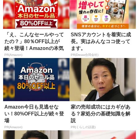
「え、こんなセールやって
SNSアカウントを着実に成
たの？」80％OFF以上が
長。実はみんなココ使って
続々登場！Amazonの本気
ます。
が...
PR(Amazon)
PR(Dreaw合同会社)
Amazon今日も見逃せな
家の売却成功にはカギがあ
い！80%OFF以上が続々登
る？家処分の基礎知識を解
場
説
PR(Amazon)
PR(くらしの話題)