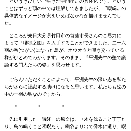
というきびしい〝生きた学問論〟の具体化です。という
ことはずっと頭の中では理解してきましたが、〝嚶鳴〟の
具体的なイメージが実をいえばなかなか描けませんでし
た。
ところが先日大分県竹田市の首藤市長さんのご尽力に
よって『嚶鳴之図』を入手することができました。二十六
羽の番(つがい)になった鳥が、オウオウと鳴き交っている
様がひとめでわかります。そのまま、『平洲先生の塾で議
論する門人たちの姿』を思わせます。
ごらんいただくことによって、平洲先生の深い志を私た
ちがさらに認識する助けになると思います。私たちも絵の
中の一羽の鳥なのですから。」
＊ ＊ ＊
先に引用した「詩経」の原文は、〈木を伐ること丁丁た
り、鳥の鳴くこと嚶嚶たり。幽谷より出て喬木に遷り、嚶