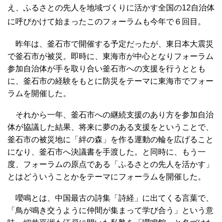
え、ふるさとの先人を地域づくりに活かす全国の12自治体
に呼びかけて始まったこのフォーラムも今年で６回目。
昨年は、釜石市で開催する予定だったが、東日本大震災
で釜石市が被災。即時に、東海市が中心となりフォーラム
参加自治体が手を取り合い釜石市への支援を行うととも
に、釜石市の経験をもとに防災をテーマに東海市でフォー
ラムを開催した。
それから一年、釜石市への継続支援のあり方を参加自治
体が協議した結果、将来に夢のある支援をということで、
釜石市の被災地に「絆の森」を作る運動の輪を広げること
になり、釜石市へ決議書を手渡した。と同時に、もう一
度、フォーラムの原点である「ふるさとの先人を活かす」
とはどういうことかをテーマにフォーラムを開催した。
嚶鳴とは、中国最古の詩集「詩経」に出てくる言葉で、
「鳥が鳴き交うように仲間が集まって学び合う」という意