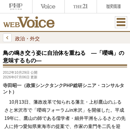
ME
NU
政治・外交
鳥の鳴き交う姿に自治体を重ねる ―「嚶鳴」の
意味するもの―
2012年10月29日 公開
2026年07月06日 更新
寺田昭一（政策シンクタンクPHP総研シニア・コンサルタ
ント）
10月13日、藩政改革で知られる藩主・上杉鷹山のふる
さと米沢市で「嚶鳴フォーラムin米沢」を開催した。平成
19年に、鷹山の師である儒学者・細井平洲をふるさとの先
人に持つ愛知県東海市の提案で、作家の童門冬二氏を迎