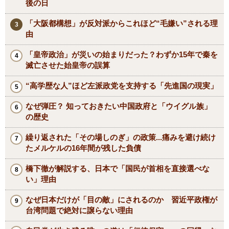
後の日
「大阪都構想」が反対派からこれほど“毛嫌い”される理
由
「皇帝政治」が災いの始まりだった？わずか15年で秦を
滅亡させた始皇帝の誤算
“高学歴な人”ほど左派政党を支持する「先進国の現実」
なぜ弾圧？ 知っておきたい中国政府と「ウイグル族」
の歴史
繰り返された「その場しのぎ」の政策...痛みを避け続け
たメルケルの16年間が残した負債
橋下徹が解説する、日本で「国民が首相を直接選べな
い」理由
なぜ日本だけが「目の敵」にされるのか 習近平政権が
台湾問題で絶対に譲らない理由