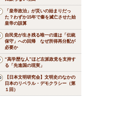
「皇帝政治」が災いの始まりだっ
た？わずか15年で秦を滅亡させた始
皇帝の誤算
自民党が生き残る唯一の道は「伝統
保守」への回帰 なぜ所得再分配が
必要か
“高学歴な人”ほど左派政党を支持す
る「先進国の現実」
【日本文明研究会】文明史のなかの
日本のリベラル・デモクラシー（第
１回）