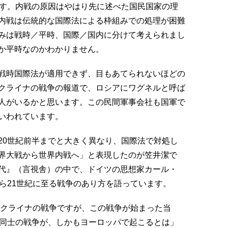
ます。内戦の原因はやはり先に述べた国民国家の理
内戦は伝統的な国際法による枠組みでの処理が困難
みは戦時／平時、国際／国内に分けて考えられまし
か平時なのかわかりません。
戦時国際法が適用できず、目もあてられないほどの
クライナの戦争の報道で、ロシアにワグネルと呼ば
人がいるかと思います。この民間軍事会社も国軍で
いわれています。
20世紀前半までと大きく異なり、国際法で対処し
界大戦から世界内戦へ」と表現したのが笠井潔で
代』（言視舎）の中で、ドイツの思想家カール・
ら21世紀に至る戦争のあり方を語っています。
ウクライナの戦争ですが、この戦争が始まった当
家同士の戦争が、しかもヨーロッパで起こるとは」