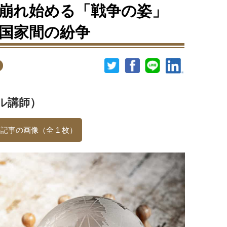
崩れ始める「戦争の姿」
国家間の紛争
ル講師）
記事の画像（全 1 枚）