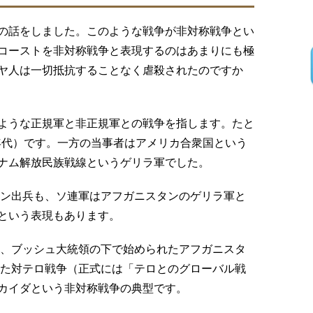
の話をしました。このような戦争が非対称戦争とい
コーストを非対称戦争と表現するのはあまりにも極
ヤ人は一切抵抗することなく虐殺されたのですか
ような正規軍と非正規軍との戦争を指します。たと
0年代）です。一方の当事者はアメリカ合衆国という
ナム解放民族戦線というゲリラ軍でした。
タン出兵も、ソ連軍はアフガニスタンのゲリラ軍と
という表現もあります。
後、ブッシュ大統領の下で始められたアフガニスタ
った対テロ戦争（正式には「テロとのグローバル戦
カイダという非対称戦争の典型です。