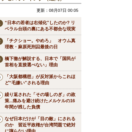
更新：08月07日 00:05
“日本の若者は右傾化”したのか? リ
ベラル台頭の裏にある不都合な現実
「チクショー。やめろ」 オウム真
理教・麻原死刑囚最後の日
橋下徹が解説する、日本で「国民が
首相を直接選べない」理由
「大阪都構想」が反対派からこれほ
ど“毛嫌い”される理由
繰り返された「その場しのぎ」の政
策...痛みを避け続けたメルケルの16
年間が残した負債
なぜ日本だけが「目の敵」にされる
のか 習近平政権が台湾問題で絶対
に譲らない理由