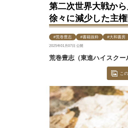
第二次世界大戦から
徐々に減少した主権
#荒巻豊志
#書籍抜粋
#大和書房
2025年01月07日 公開
荒巻豊志（東進ハイスクー
この