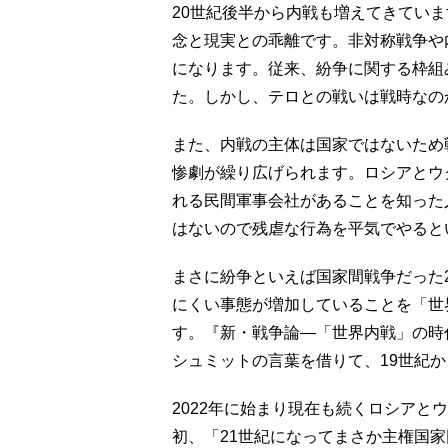
20世紀後半から内戦も増えてきてい
念と現実との乖離です。非対称戦争や
になります。従来、紛争に関する枠組
た。しかし、テロとの戦いは戦時なの
また、内戦の主体は国家ではないため
惨劇が繰り広げられます。ロシアとウ
れる民間軍事会社があることを知った
はないので残虐な行為を平気でやると
まさに紛争といえば国家間戦争だった
にくい事態が増加していることを「世
す。『新・戦争論―「世界内戦」の時
シュミットの言葉を借りて、19世紀か
2022年に始まり現在も続くロシアと
初、「21世紀になってまさか主権国