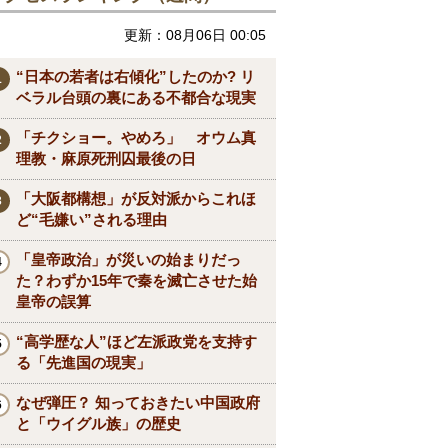
更新：08月06日 00:05
“日本の若者は右傾化”したのか? リ
ベラル台頭の裏にある不都合な現実
「チクショー。やめろ」 オウム真
理教・麻原死刑囚最後の日
「大阪都構想」が反対派からこれほ
ど“毛嫌い”される理由
「皇帝政治」が災いの始まりだっ
た？わずか15年で秦を滅亡させた始
皇帝の誤算
“高学歴な人”ほど左派政党を支持す
る「先進国の現実」
なぜ弾圧？ 知っておきたい中国政府
と「ウイグル族」の歴史