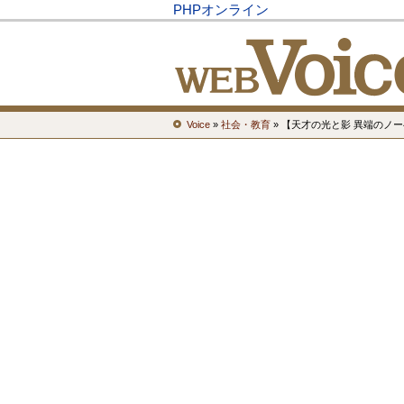
PHPオンライン
Voice
»
社会・教育
» 【天才の光と影 異端のノ