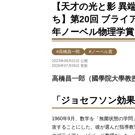
【天才の光と影 異
ち】第20回 ブライ
年ノーベル物理学賞
#高橋昌一郎
#ノーベル賞
2023年09月01日 公開
2026年07月06日 更新
高橋昌一郎（國學院大學教
「ジョセフソン効果
1960年9月、数学を「無菌状態の学
攻することにした。彼が選んだ指導教