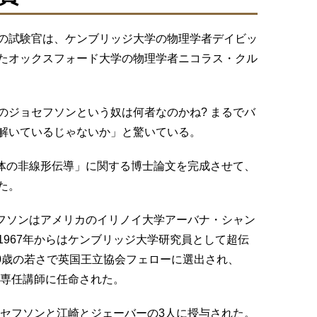
の試験官は、ケンブリッジ大学の物理学者デイビッ
たオックスフォード大学の物理学者ニコラス・クル
のジョセフソンという奴は何者なのかね? まるでバ
解いているじゃないか」と驚いている。
導体の非線形伝導」に関する博士論文を完成させて、
た。
セフソンはアメリカのイリノイ大学アーバナ・シャン
967年からはケンブリッジ大学研究員として超伝
30歳の若さで英国王立協会フェローに選出され、
の専任講師に任命された。
ョセフソンと江崎とジェーバーの3人に授与された。