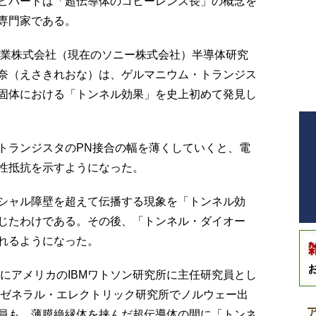
ピパードは「超伝導体のコヒーレンス長」の概念を
専門家である。
工業株式会社（現在のソニー株式会社）半導体研究
奈（えさきれおな）は、ゲルマニウム・トランジス
固体における「トンネル効果」を史上初めて発見し
トランジスタのPN接合の幅を薄くしていくと、電
性抵抗を示すようになった。
シャル障壁を超えて伝播する現象を「トンネル効
じたわけである。その後、「トンネル・ダイオー
れるようになった。
年にアメリカのIBMワトソン研究所に主任研究員とし
のゼネラル・エレクトリック研究所でノルウェー出
員も、薄膜絶縁体を挟んだ超伝導体の間に「トンネ