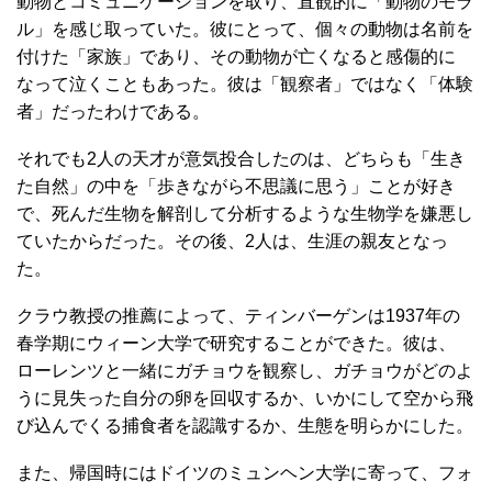
動物とコミュニケーションを取り、直観的に「動物のモラ
ル」を感じ取っていた。彼にとって、個々の動物は名前を
付けた「家族」であり、その動物が亡くなると感傷的に
なって泣くこともあった。彼は「観察者」ではなく「体験
者」だったわけである。
それでも2人の天才が意気投合したのは、どちらも「生き
た自然」の中を「歩きながら不思議に思う」ことが好き
で、死んだ生物を解剖して分析するような生物学を嫌悪し
ていたからだった。その後、2人は、生涯の親友となっ
た。
クラウ教授の推薦によって、ティンバーゲンは1937年の
春学期にウィーン大学で研究することができた。彼は、
ローレンツと一緒にガチョウを観察し、ガチョウがどのよ
うに見失った自分の卵を回収するか、いかにして空から飛
び込んでくる捕食者を認識するか、生態を明らかにした。
また、帰国時にはドイツのミュンヘン大学に寄って、フォ