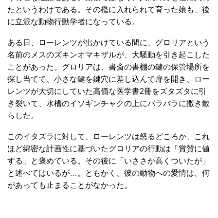
たというわけである。その檻に入れられて育った娘も、後
に立派な動物行動学者になっている。
ある日、ローレンツが出かけている間に、グロリアという
名前のメスのズキンオマキザルが、大騒動を引き起こした
ことがあった。グロリアは、書斎の書棚の鍵の保管場所を
探し当てて、小さな鍵を鍵穴に差し込んで扉を開き、ロー
レンツが大切にしていた高価な医学書2冊をズタズタに引
き裂いて、水槽のイソギンチャクの上にバラバラに撒き散
らした。
このイタズラに対して、ローレンツは怒るどころか、これ
ほど綿密な計画性に基づいたグロリアの行動は「賞賛に値
する」と褒めている。その後に「いささか高くついたが」
と述べてはいるが…。ともかく、彼の動物への愛情は、何
があっても止まることがなかった。