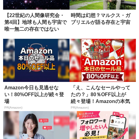
【22世紀の人間像研究会・
時間は幻想？マルクス・ガ
第4回】地球も人間も宇宙で
ブリエルが語る存在と宇宙
唯一無二の存在ではない
Amazon今日も見逃せな
「え、こんなセールやって
い！80%OFF以上が続々登
たの？」80％OFF以上が
場
続々登場！Amazonの本気
が...
PR(Amazon)
PR(Amazon)