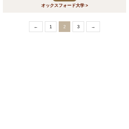
オックスフォード大学 >
←
1
2
3
→