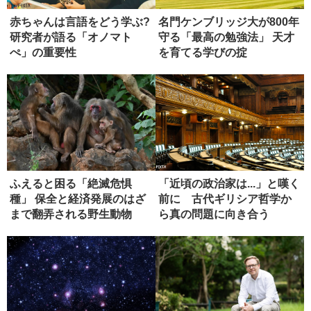
赤ちゃんは言語をどう学ぶ?
名門ケンブリッジ大が800年
研究者が語る「オノマト
守る「最高の勉強法」 天才
ぺ」の重要性
を育てる学びの掟
ふえると困る「絶滅危惧
「近頃の政治家は...」と嘆く
種」 保全と経済発展のはざ
前に 古代ギリシア哲学か
まで翻弄される野生動物
ら真の問題に向き合う