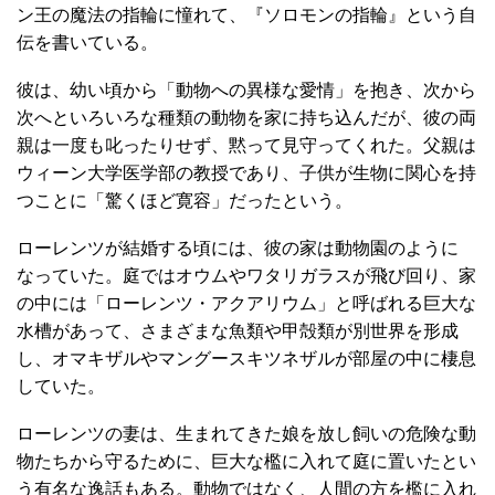
ン王の魔法の指輪に憧れて、『ソロモンの指輪』という自
伝を書いている。
彼は、幼い頃から「動物への異様な愛情」を抱き、次から
次へといろいろな種類の動物を家に持ち込んだが、彼の両
親は一度も叱ったりせず、黙って見守ってくれた。父親は
ウィーン大学医学部の教授であり、子供が生物に関心を持
つことに「驚くほど寛容」だったという。
ローレンツが結婚する頃には、彼の家は動物園のように
なっていた。庭ではオウムやワタリガラスが飛び回り、家
の中には「ローレンツ・アクアリウム」と呼ばれる巨大な
水槽があって、さまざまな魚類や甲殻類が別世界を形成
し、オマキザルやマングースキツネザルが部屋の中に棲息
していた。
ローレンツの妻は、生まれてきた娘を放し飼いの危険な動
物たちから守るために、巨大な檻に入れて庭に置いたとい
う有名な逸話もある。動物ではなく、人間の方を檻に入れ