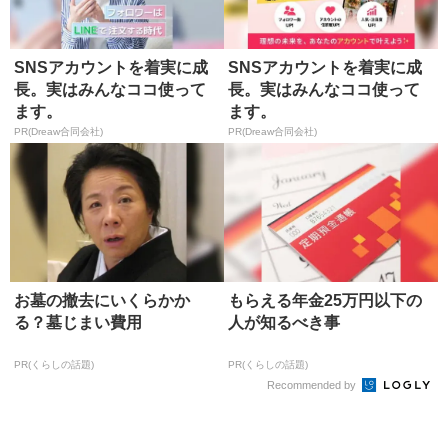
SNSアカウントを着実に成
SNSアカウントを着実に成
長。実はみんなココ使って
長。実はみんなココ使って
ます。
ます。
PR(Dreaw合同会社)
PR(Dreaw合同会社)
お墓の撤去にいくらかか
もらえる年金25万円以下の
る？墓じまい費用
人が知るべき事
PR(くらしの話題)
PR(くらしの話題)
Recommended by