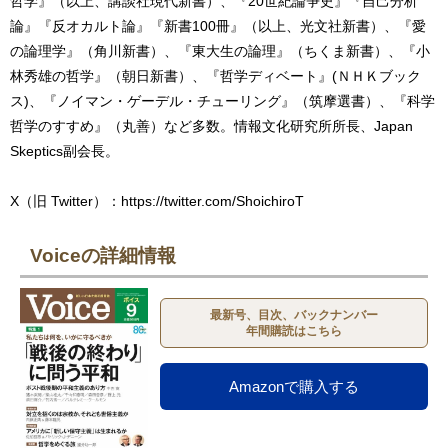
哲学』（以上、講談社現代新書）、『20世紀論争史』『自己分析
論』『反オカルト論』『新書100冊』（以上、光文社新書）、『愛
の論理学』（角川新書）、『東大生の論理』（ちくま新書）、『小
林秀雄の哲学』（朝日新書）、『哲学ディベート』(ＮＨＫブック
ス)、『ノイマン・ゲーデル・チューリング』（筑摩選書）、『科学
哲学のすすめ』（丸善）など多数。情報文化研究所所長、Japan
Skeptics副会長。
X（旧 Twitter）：https://twitter.com/ShoichiroT
Voiceの詳細情報
最新号、目次、バックナンバー
年間購読はこちら
Amazonで購入する