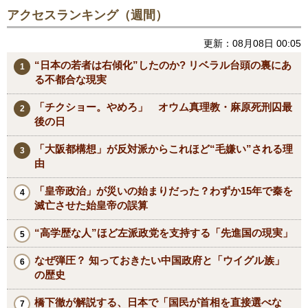
アクセスランキング（週間）
更新：08月08日 00:05
“日本の若者は右傾化”したのか? リベラル台頭の裏にあ
る不都合な現実
「チクショー。やめろ」 オウム真理教・麻原死刑囚最
後の日
「大阪都構想」が反対派からこれほど“毛嫌い”される理
由
「皇帝政治」が災いの始まりだった？わずか15年で秦を
滅亡させた始皇帝の誤算
“高学歴な人”ほど左派政党を支持する「先進国の現実」
なぜ弾圧？ 知っておきたい中国政府と「ウイグル族」
の歴史
橋下徹が解説する、日本で「国民が首相を直接選べな