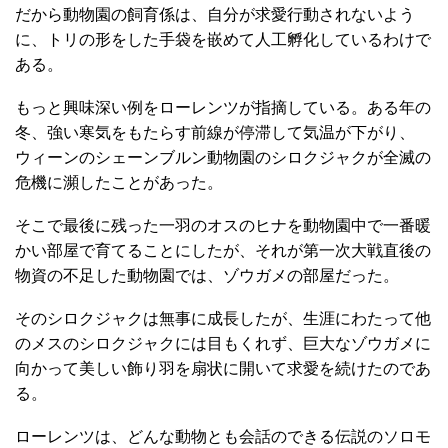
だから動物園の飼育係は、自分が求愛行動されないよう
に、トリの形をした手袋を嵌めて人工孵化しているわけで
ある。
もっと興味深い例をローレンツが指摘している。ある年の
冬、強い寒気をもたらす前線が停滞して気温が下がり、
ウィーンのシェーンブルン動物園のシロクジャクが全滅の
危機に瀕したことがあった。
そこで最後に残った一羽のオスのヒナを動物園中で一番暖
かい部屋で育てることにしたが、それが第一次大戦直後の
物資の不足した動物園では、ゾウガメの部屋だった。
そのシロクジャクは無事に成長したが、生涯にわたって他
のメスのシロクジャクには目もくれず、巨大なゾウガメに
向かって美しい飾り羽を扇状に開いて求愛を続けたのであ
る。
ローレンツは、どんな動物とも会話のできる伝説のソロモ