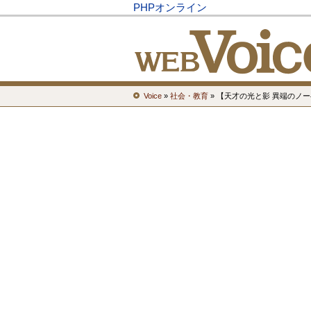
PHPオンライン
Voice
»
社会・教育
» 【天才の光と影 異端のノ