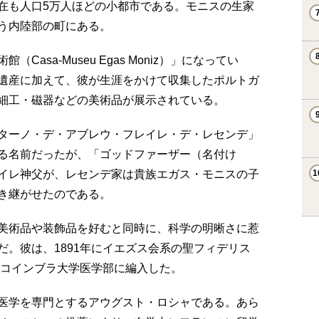
在も人口5万人ほどの小都市である。モニスの生家
う内陸部の町にある。
asa-Museu Egas Moniz）」になってい
遺産に加えて、彼が生涯をかけて収集したポルトガ
細工・磁器などの美術品が展示されている。
ターノ・デ・アブレウ・フレイレ・デ・レセンデ」
る名前だったが、「ゴッドファーザー（名付け
イレ神父が、レセンデ家は貴族エガス・モニスの子
き継がせたのである。
美術品や装飾品を好むと同時に、科学の明晰さに惹
。彼は、1891年にイエズス会系の聖フィデリス
にコインブラ大学医学部に編入した。
医学を専門とするアウグスト・ロシャである。あら