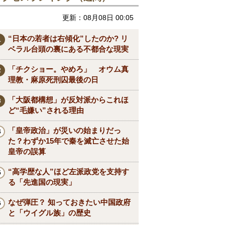
更新：08月08日 00:05
“日本の若者は右傾化”したのか? リ
ベラル台頭の裏にある不都合な現実
「チクショー。やめろ」 オウム真
理教・麻原死刑囚最後の日
「大阪都構想」が反対派からこれほ
ど“毛嫌い”される理由
「皇帝政治」が災いの始まりだっ
た？わずか15年で秦を滅亡させた始
皇帝の誤算
“高学歴な人”ほど左派政党を支持す
る「先進国の現実」
なぜ弾圧？ 知っておきたい中国政府
と「ウイグル族」の歴史