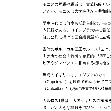
モニスの両親や親戚は、貴族階級とい
いたが、モニスは大学時代から共和制
学生時代には何度も反君主制のデモに
う記録がある。コインブラ大学に着任し
確に公約に掲げて国会議員選挙に立候
当時のポルトガル国王カルロス1世は
主義者や社会主義者を徹底的に弾圧し
ビアやジンバブエに相当する植民地を
当時のイギリスは、エジプトのカイロ（
（Capetown）を鉄道で直結させ
（Calcutta）とも横に鉄道で結ぶ植
カルロス1世は、大国イギリスの権威
腰」だと大きな非難を浴びた。さらに