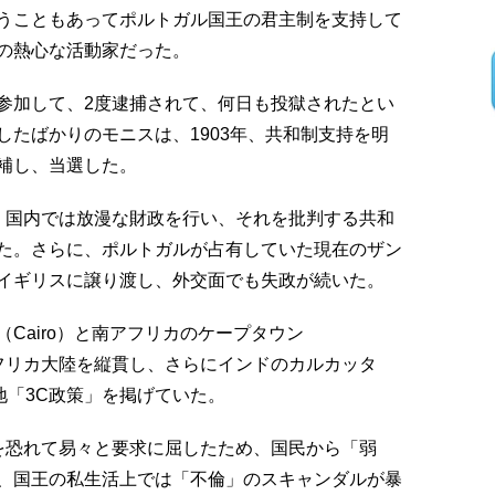
うこともあってポルトガル国王の君主制を支持して
の熱心な活動家だった。
参加して、2度逮捕されて、何日も投獄されたとい
たばかりのモニスは、1903年、共和制支持を明
補し、当選した。
、国内では放漫な財政を行い、それを批判する共和
た。さらに、ポルトガルが占有していた現在のザン
イギリスに譲り渡し、外交面でも失政が続いた。
Cairo）と南アフリカのケープタウン
てアフリカ大陸を縦貫し、さらにインドのカルカッタ
民地「3C政策」を掲げていた。
を恐れて易々と要求に屈したため、国民から「弱
、国王の私生活上では「不倫」のスキャンダルが暴