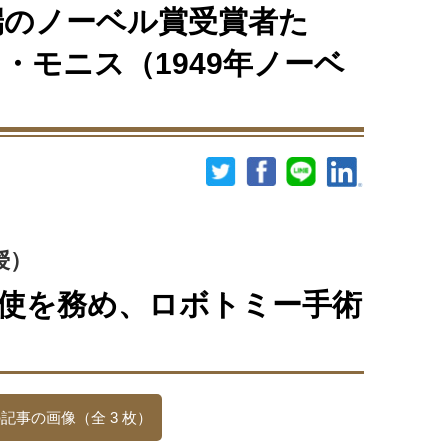
端のノーベル賞受賞者た
・モニス（1949年ノーベ
授）
使を務め、ロボトミー手術
記事の画像（全 3 枚）