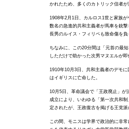
かれたため、多くのカトリック信者が
1908年2月1日、カルロス1世と家
数名の急進的共和主義者が馬車を銃撃
長男のルイス・フィリペも致命傷を負
ちなみに、この20分間は「元首の最
しただけで助かった次男マヌエルが即
1910年10月3日、共和主義者のデ
はイギリスに亡命した。
10月5日、革命議会で「王政廃止」
成立により、いわゆる「第一次共和制」
定されたが、王政復古を掲げる王党派
この間、モニスは学界で政治的に非常に