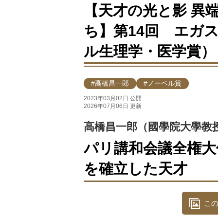
【天才の光と影 異
ち】第14回 エガス
ル生理学・医学賞）
#高橋昌一郎
#ノーベル賞
2023年03月02日 公開
2026年07月06日 更新
高橋昌一郎（國學院大學教
パリ講和会議全権大
を確立した天才
この