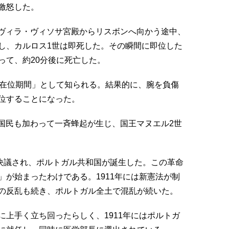
激怒した。
族がヴィラ・ヴィソサ宮殿からリスボンへ向かう途中、
し、カルロス1世は即死した。その瞬間に即位した
って、約20分後に死亡した。
短在位期間」として知られる。結果的に、腕を負傷
位することになった。
モに国民も加わって一斉蜂起が生じ、国王マヌエル2世
が決議され、ポルトガル共和国が誕生した。この革命
が始まったわけである。1911年には新憲法が制
の反乱も続き、ポルトガル全土で混乱が続いた。
上手く立ち回ったらしく、1911年にはポルトガ