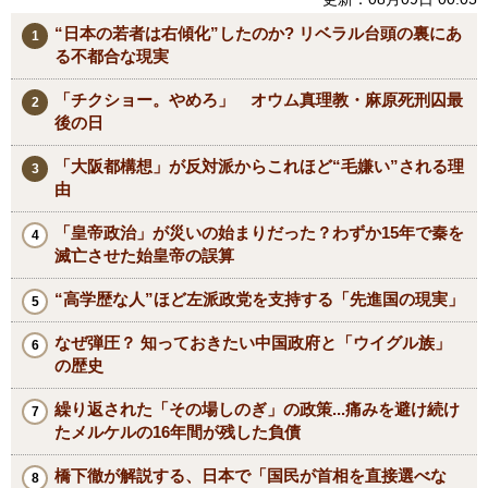
“日本の若者は右傾化”したのか? リベラル台頭の裏にあ
る不都合な現実
「チクショー。やめろ」 オウム真理教・麻原死刑囚最
後の日
「大阪都構想」が反対派からこれほど“毛嫌い”される理
由
「皇帝政治」が災いの始まりだった？わずか15年で秦を
滅亡させた始皇帝の誤算
“高学歴な人”ほど左派政党を支持する「先進国の現実」
なぜ弾圧？ 知っておきたい中国政府と「ウイグル族」
の歴史
繰り返された「その場しのぎ」の政策...痛みを避け続け
たメルケルの16年間が残した負債
橋下徹が解説する、日本で「国民が首相を直接選べな