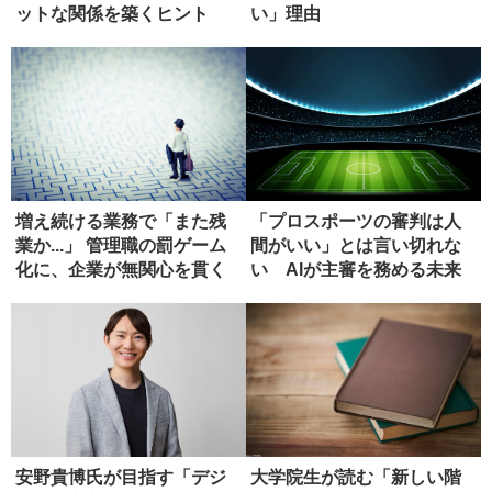
ットな関係を築くヒント
い」理由
増え続ける業務で「また残
「プロスポーツの審判は人
業か...」 管理職の罰ゲーム
間がいい」とは言い切れな
化に、企業が無関心を貫く
い AIが主審を務める未来
ワ...
安野貴博氏が目指す「デジ
大学院生が読む「新しい階