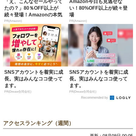
「え、こんなセールやって
Amazon今日も見逃せな
たの？」80％OFF以上が
い！80%OFF以上が続々登
続々登場！Amazonの本気
場
が...
PR(Amazon)
PR(Amazon)
SNSアカウントを着実に成
SNSアカウントを着実に成
長。実はみんなココ使って
長。実はみんなココ使って
ます。
ます。
PR(Dreaw合同会社)
PR(Dreaw合同会社)
Recommended by
アクセスランキング（週間）
更新：08月09日 00:05