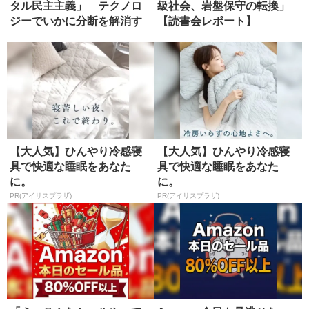
タル民主主義」 テクノロ
級社会、岩盤保守の転換」
ジーでいかに分断を解消す
【読書会レポート】
るか？
【大人気】ひんやり冷感寝
【大人気】ひんやり冷感寝
具で快適な睡眠をあなた
具で快適な睡眠をあなた
に。
に。
PR(アイリスプラザ)
PR(アイリスプラザ)