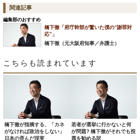
関連記事
編集部のおすすめ
橋下徹「府庁幹部が驚いた僕の“謝罪対
応”」
橋下徹（元大阪府知事／弁護士）
こちらも読まれています
橋下徹が指摘する、「カネ
若者が選挙に行かないと何
がなければ政治をしない」
が問題? 橋下徹がそれでも投
日本の歪んだ現実
票を勧める訳