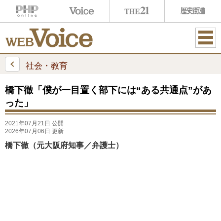
ME
NU
社会・教育
橋下徹「僕が一目置く部下には“ある共通点”があ
った」
2021年07月21日 公開
2026年07月06日 更新
橋下徹（元大阪府知事／弁護士）