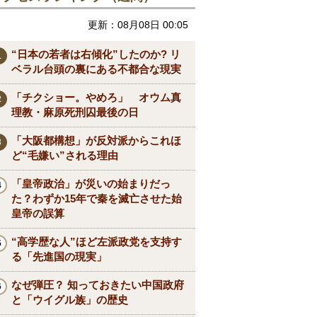
更新：08月08日 00:05
“日本の若者は右傾化”したのか? リ
ベラル台頭の裏にある不都合な現実
「チクショー。やめろ」 オウム真
理教・麻原死刑囚最後の日
「大阪都構想」が反対派からこれほ
ど“毛嫌い”される理由
「皇帝政治」が災いの始まりだっ
た？わずか15年で秦を滅亡させた始
皇帝の誤算
“高学歴な人”ほど左派政党を支持す
る「先進国の現実」
なぜ弾圧？ 知っておきたい中国政府
と「ウイグル族」の歴史