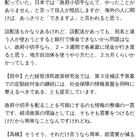
配っていた。日本では「政府小切手なんて、やったことが
ありません」と言って役人が抵抗しますが、海外の人に聞
けば、あっさりと「できますよ」と言われると思う。
誤配送もかなりあるけれど、誤配送があっても、宛名と違
う人が使おうとすると銀行で換金できないから問題はな
い。政府小切手なら、２～３週間で各家庭に現金が行き渡
ると思う。地方自治体を使うやり方だと、２カ月くらいか
かってしまう。
【田中】ただ経世済民政策研究会では、第３次補正予算案
での定額給付金の継続には、社会保障の情報基盤を同時に
整えるべきである、とも提言しています。
政府小切手を配ることを可能にするのも情報の整備の一貫
です。経済政策の理論としては、そもそも需要をつけるだ
けだから簡単なことなんですけれどね。
【高橋】そうそう。それだけ言うなら簡単。総需要が減る