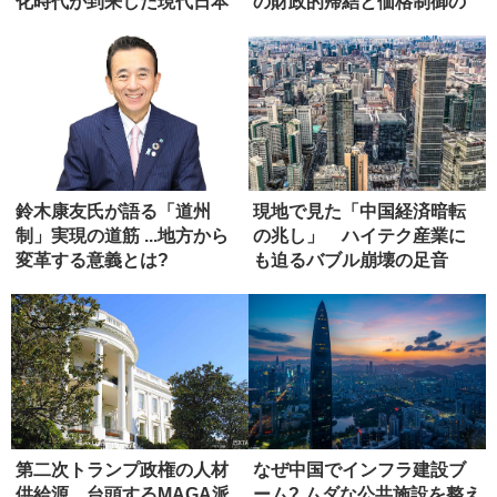
化時代が到来した現代日本
の財政的帰結と価格制御の
へ...
危うさ
鈴木康友氏が語る「道州
現地で見た「中国経済暗転
制」実現の道筋 ...地方から
の兆し」 ハイテク産業に
変革する意義とは?
も迫るバブル崩壊の足音
第二次トランプ政権の人材
なぜ中国でインフラ建設ブ
供給源 台頭するMAGA派
ーム? ムダな公共施設を整え