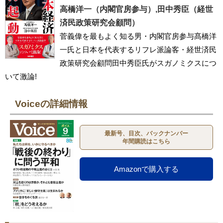
高橋洋一（内閣官房参与）,田中秀臣（経世
済民政策研究会顧問）
菅義偉を最もよく知る男・内閣官房参与髙橋洋
一氏と日本を代表するリフレ派論客・経世済民
政策研究会顧問田中秀臣氏がスガノミクスにつ
いて激論!
Voiceの詳細情報
最新号、目次、バックナンバー
年間購読はこちら
Amazonで購入する