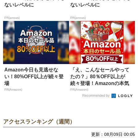
ないレベルに
ないレベルに
PR(arrows)
PR(arrows)
Amazon今日も見逃せな
「え、こんなセールやって
い！80%OFF以上が続々登
たの？」80％OFF以上が
場
続々登場！Amazonの本気
が...
PR(Amazon)
PR(Amazon)
Recommended by
アクセスランキング（週間）
更新：08月09日 00:05