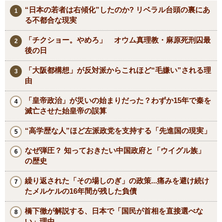
“日本の若者は右傾化”したのか? リベラル台頭の裏にあ
る不都合な現実
「チクショー。やめろ」 オウム真理教・麻原死刑囚最
後の日
「大阪都構想」が反対派からこれほど“毛嫌い”される理
由
「皇帝政治」が災いの始まりだった？わずか15年で秦を
滅亡させた始皇帝の誤算
“高学歴な人”ほど左派政党を支持する「先進国の現実」
なぜ弾圧？ 知っておきたい中国政府と「ウイグル族」
の歴史
繰り返された「その場しのぎ」の政策...痛みを避け続け
たメルケルの16年間が残した負債
橋下徹が解説する、日本で「国民が首相を直接選べな
い」理由