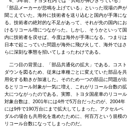
4、5年前、トヨタ社内では「兵站が伸びきっている」
「部品メーカーが悲鳴を上げている」といった現場の声が
聞こえていた。海外に技術者を送り込むと国内が手薄にな
る。技術者の絶対的な不足があって、それが先の国内にお
けるリコール増につながった。しかし、そうかといって国
内に技術者を戻せば、今度は海外が手薄になる。つまりは
日本で起こっていた問題が海外に飛び火して、海外ではさ
らに深刻な事態を招いてしまったわけである。
二つ目の背景は、「部品共通化の拡大」である。コスト
ダウンを図るため、従来は車種ごとに変えていた部品を共
用化する動きが加速した。そのため一つの部品に問題が出
るとリコール対象が一気に増え、これがリコール台数の拡
大につながったのである。実際、トヨタ国産車のリコール
対象台数は、2001年には4件で5万台だったのが、2004年
には9件で190万台にまで拡大してしまった。アクセルペ
ダルの場合も共用化を進めたために、何百万という規模の
リコール台数になってしまったのだ。