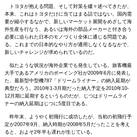
トヨタが抱える問題、そして対策を縷々述べてきたが、
本来、これはトヨタだけに当てはまる話ではない。国内需
要が縮小するなかで、新しいマーケット展開をめざして海
外生産を行なう、あるいは海外の部品メーカーと付き合う
必要に迫られた日本のモノづくり全体に通じる問題であ
る。これまでの日本的なやり方が通用しなくなるなかで、
新しいチャレンジが求められているのだ。
似たような状況が海外企業でも発生している。旅客機最
大手であるアメリカのボーイング社が2009年6月に発表し
た、最新型中型機787「ドリームライナー」の納入延期が
典型だろう。2010年1‐3月期だった納入予定を2010年10‐
12月期に延期するというものだが、じつはドリームライ
ナーの納入延期はじつに5度目である。
昨年末、ようやく初飛行に成功したが、当初の初飛行予
定が2007年9月、納入時期が2008年5月だったことを考え
ると、およそ2年半も遅れが生じている。