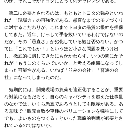
のか。それこそがトヨタにとってのチャレンジである。
第二に必要とされるのは、もともとトヨタの強みといわ
れた「現場力」の再強化である。愚直なまでのモノづくり
に対するこだわりが、これまでトヨタの品質の根幹を担保
してきた。近年、けっして手を抜いているわけではないの
だが、その「愚直さ」が劣化している観は否めない。かつ
ては「これでもか！」というほど小さな問題を見つけ出
し、徹底的に潰してきたにもかかわらず、いつの間にかそ
れが「もうこのくらいでいいか」と考える組織になってし
まった可能性がある。いわば「並みの会社」「普通の会
社」になってしまったのだ。
短期的には、開発現場の負荷を適正化することが、重要
な対策になるだろう。自らのキャパシティを超えた仕事量
のなかでは、いくら愚直であろうとしても限界がある。あ
る意味で「販売台数や車種のバリエーションを犠牲にして
でも、よいものをつくる」といった戦略的判断が必要とさ
れているのではないか。