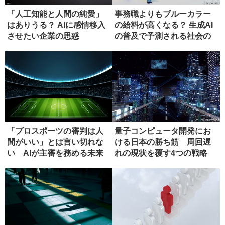
「人工知能と人間の純愛」
事務職よりもブルーカラー
はありうる？ AIに感情移入
の給料が高くなる？ 生成AI
させたい企業の思惑
の普及で予測される社会の
姿
「プロスポーツの審判は人
量子コンピュータ開発にお
間がいい」とは言い切れな
ける日本の勝ち筋 周回遅
い AIが主審を務める未来
れの現状を覆す4つの戦略