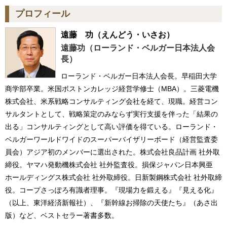
プロフィール
遠藤 功
（えんどう・いさお）
遠藤功（ローランド・ベルガー日本法人会
長）
ローランド・ベルガー日本法人会長。早稲田大学
商学部卒業。米国ボストンカレッジ経営学修士（MBA）。三菱電機
株式会社、米系戦略コンサルティング会社を経て、現職。経営コン
サルタントとして、戦略策定のみならず実行支援を伴った「結果の
出る」コンサルティングとして高い評価を得ている。ローランド・
ベルガーワールドワイドのスーパーバイザリーボード（経営監査委
員会）アジア初のメンバーに選出された。株式会社良品計画 社外取
締役。ヤマハ発動機株式会社 社外監査役。損保ジャパン日本興亜
ホールディングス株式会社 社外取締役。日新製鋼株式会社 社外取締
役。コープさっぽろ有識者理事。『現場力を鍛える』『見える化』
（以上、東洋経済新報社）、『新幹線お掃除の天使たち』（あさ出
版）など、ベストセラー著書多数。