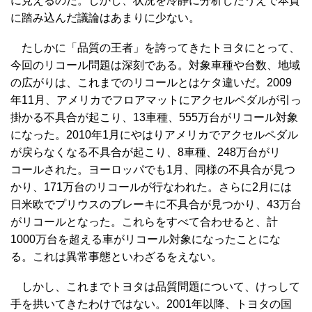
に見えるのだ。しかし、状況を冷静に分析したうえで本質
に踏み込んだ議論はあまりに少ない。
たしかに「品質の王者」を誇ってきたトヨタにとって、
今回のリコール問題は深刻である。対象車種や台数、地域
の広がりは、これまでのリコールとはケタ違いだ。2009
年11月、アメリカでフロアマットにアクセルペダルが引っ
掛かる不具合が起こり、13車種、555万台がリコール対象
になった。2010年1月にやはりアメリカでアクセルペダル
が戻らなくなる不具合が起こり、8車種、248万台がリ
コールされた。ヨーロッパでも1月、同様の不具合が見つ
かり、171万台のリコールが行なわれた。さらに2月には
日米欧でプリウスのブレーキに不具合が見つかり、43万台
がリコールとなった。これらをすべて合わせると、計
1000万台を超える車がリコール対象になったことにな
る。これは異常事態といわざるをえない。
しかし、これまでトヨタは品質問題について、けっして
手を拱いてきたわけではない。2001年以降、トヨタの国