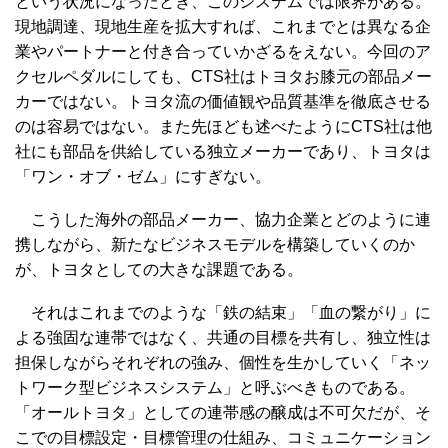
という状況になったとき、このシステムでは限界がある。
現地調達、現地生産を拡大すれば、これまでとは異なる企
業やパートナーと付き合っていかざるをえない。今回のア
クセルペダルにしても、CTS社はトヨタお膝元の部品メー
カーではない。トヨタ流の価値観や品質基準を徹底させる
のは容易ではない。また先ほども述べたようにCTS社は他
社にも部品を供給している独立メーカーであり、トヨタは
「ワン・オブ・ゼム」にすぎない。
こうした海外の部品メーカー、協力企業とどのように連
携しながら、新たなビジネスモデルを構築していくのか
が、トヨタとしての大きな課題である。
それはこれまでのような「鉄の結束」「血の繋がり」に
よる強固な連帯ではなく、共通の目標を共有し、独立性は
担保しながらそれぞれの強み、個性を生かしていく「ネッ
トワーク型ビジネスシステム」と呼ぶべきものである。
「オールトヨタ」としての連帯感の醸成は不可欠だが、そ
こでの目標設定・目標管理の仕組み、コミュニケーション