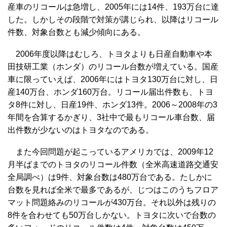
産車のリコールは急増し、2005年には14件、193万台に達
した。しかしその段階で対策が講じられ、以降はリコール
件数、対象台数とも減少傾向にある。
2006年度以降はむしろ、トヨタよりも日産自動車や本
田技研工業（ホンダ）のリコール台数が増えている。国産
車に限っていえば、2006年にはトヨタ130万台に対し、日
産140万台、ホンダ160万台。リコール届出件数も、トヨ
タ8件に対し、日産19件、ホンダ13件。2006～2008年の3
年間を合算するかぎり、3社中で最もリコール車台数、届
出件数が少ないのはトヨタなのである。
また今回問題が起こっているアメリカでは、2009年12
月半ばまでのトヨタのリコール件数（全米高速道路交通安
全局調べ）は9件、対象台数は480万台である。たしかに
台数を見れば全米で最多であるが、じつはこのうちフロア
マット問題絡みのリコールが430万台。それ以外は残りの
8件を合わせても50万台しかない。トヨタに次いで台数の