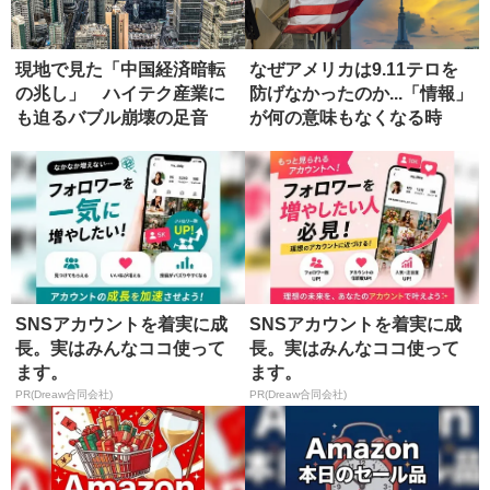
現地で見た「中国経済暗転
なぜアメリカは9.11テロを
の兆し」 ハイテク産業に
防げなかったのか...「情報」
も迫るバブル崩壊の足音
が何の意味もなくなる時
SNSアカウントを着実に成
SNSアカウントを着実に成
長。実はみんなココ使って
長。実はみんなココ使って
ます。
ます。
PR(Dreaw合同会社)
PR(Dreaw合同会社)