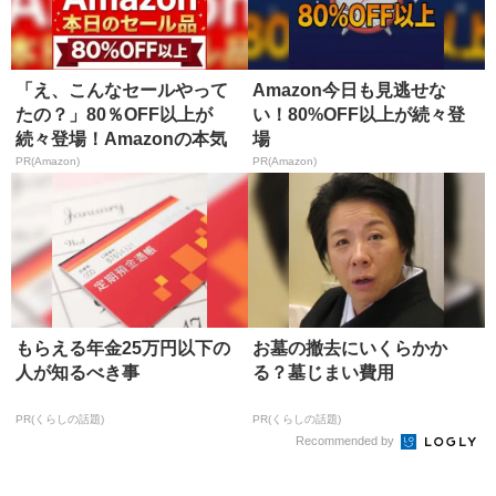
「え、こんなセールやって
Amazon今日も見逃せな
たの？」80％OFF以上が
い！80%OFF以上が続々登
続々登場！Amazonの本気
場
が...
PR(Amazon)
PR(Amazon)
もらえる年金25万円以下の
お墓の撤去にいくらかか
人が知るべき事
る？墓じまい費用
PR(くらしの話題)
PR(くらしの話題)
Recommended by