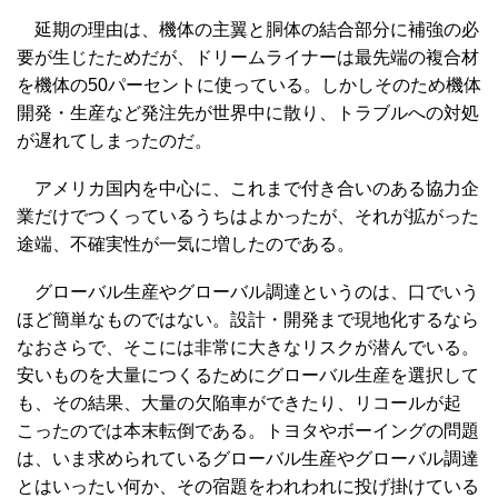
延期の理由は、機体の主翼と胴体の結合部分に補強の必
要が生じたためだが、ドリームライナーは最先端の複合材
を機体の50パーセントに使っている。しかしそのため機体
開発・生産など発注先が世界中に散り、トラブルへの対処
が遅れてしまったのだ。
アメリカ国内を中心に、これまで付き合いのある協力企
業だけでつくっているうちはよかったが、それが拡がった
途端、不確実性が一気に増したのである。
グローバル生産やグローバル調達というのは、口でいう
ほど簡単なものではない。設計・開発まで現地化するなら
なおさらで、そこには非常に大きなリスクが潜んでいる。
安いものを大量につくるためにグローバル生産を選択して
も、その結果、大量の欠陥車ができたり、リコールが起
こったのでは本末転倒である。トヨタやボーイングの問題
は、いま求められているグローバル生産やグローバル調達
とはいったい何か、その宿題をわれわれに投げ掛けている