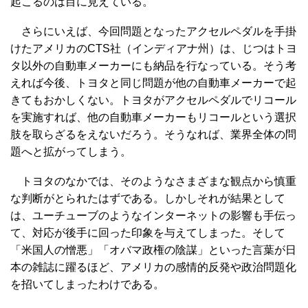
起こるのは目に見えている。
さらにいえば、今回問題となったアクセルペダルを手掛
けたアメリカのCTS社（インディアナ州）は、じつはトヨ
タ以外の自動車メーカーにも納品を行なっている。そう考
えれば今後、トヨタと同じ問題が他の自動車メーカーで起
きてもおかしくない。トヨタがアクセルペダルでリコール
を実施すれば、他の自動車メーカーもリコールという選択
肢を取らざるをえないだろう。そうなれば、業界全体の問
題へと拡がってしまう。
トヨタのなかでは、そのようなさまざまな観点から慎重
な判断がとられたはずである。しかしそれが結果として
は、ユーチューブのようなインターネットの影響も手伝っ
て、対応が後手に回った印象を与えてしまった。そして
「米国人の憎悪」「オバマ政権の陰謀」といった言葉が日
本の雑誌に躍るほど、アメリカの感情的反発や政治問題化
を招いてしまったわけである。