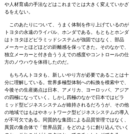
や人材育成の手法などはこれまでとは大きく変えていかざ
るをえない。
このあたりについて、うまく体制を作り上げているのが
トヨタの永遠のライバル、ホンダである。もともとホンダ
はトヨタほどピラミッドシステムが強固ではなく、部品
メーカーとほどほどの距離感を保ってきた。そのなかで、
独立メーカーと付き合ううえでの感度やコントロールの仕
方のノウハウを体得したのだ。
もちろんトヨタも、新しいやり方が必要であることは十
分に理解している。世界多極型体制への転換を模索中で、
今後その生産拠点は日本、アメリカ、ヨーロッパ、アジア
の四極になっていく。しかし四極のなかで日本ではピラ
ミッド型ビジネスシステムが維持されるだろうが、その他
の地域ではもはやネットワーク型ビジネスシステムの導入
が不可欠である。同質的な集団による品質管理ではなく、
異質の集合体で「世界品質」をどのように創り込んでいく