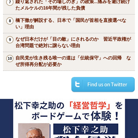
繰り返された「その場しのぎ」の政策...痛みを避け続け
たメルケルの16年間が残した負債
橋下徹が解説する、日本で「国民が首相を直接選べな
い」理由
なぜ日本だけが「目の敵」にされるのか 習近平政権が
台湾問題で絶対に譲らない理由
自民党が生き残る唯一の道は「伝統保守」への回帰 な
ぜ所得再分配が必要か