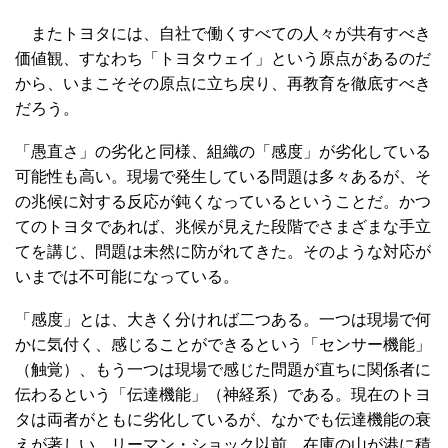
またトヨタには、自社で働くすべての人々が共有すべき
価値観、すなわち「トヨタウェイ」という原点があるのだ
から、いまこそその原点に立ち戻り、再教育を徹底すべき
だろう。
「愚直さ」の劣化と同様、組織の「感度」が劣化している
可能性も高い。現場で発生している問題は多々あるが、そ
の兆候に対する反応が鈍くなっているということだ。かつ
てのトヨタであれば、兆候が見えた段階でさまざまな手立
てを講じ、問題は未然に防がれてきた。そのような対応が
いまでは不可能になっている。
「感度」とは、大きく分ければ二つある。一つは現場で何
かに気付く、感じることができるという「センサー機能」
（触覚）、もう一つは現場で感じた問題が直ちに関係者に
伝わるという「伝達機能」（神経系）である。現在のトヨ
タは両者がともに劣化しているが、なかでも伝達機能の衰
えが著しい。リーマン・ショック以前、在庫の山が港に積