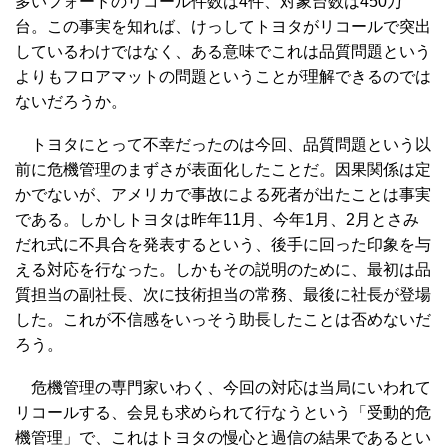
多いフォードのリコール件数は4件、対象台数は450万
台。この事実を知れば、けっしてトヨタがリコールで突出
しているわけではなく、ある意味でこれは品質問題という
よりもフロアマットの問題ということが理解できるのでは
ないだろうか。
トヨタにとって不幸だったのは今回、品質問題という以
前に危機管理のまずさが表面化したことだ。因果関係は定
かでないが、アメリカで事故による死者が出たことは事実
である。しかしトヨタは昨年11月、今年1月、2月とさみ
だれ式に不具合を発表するという、後手に回った印象を与
える対応を行なった。しかもその説明のために、最初は品
質担当の副社長、次に技術担当の常務、最後に社長が登場
した。これが不信感をいっそう助長したことは否めないだ
ろう。
危機管理の専門家いわく、今回の対応は当局にいわれて
リコールする、会見も求められて行なうという「受動的危
機管理」で、これはトヨタの慢心と過信の結果であるとい