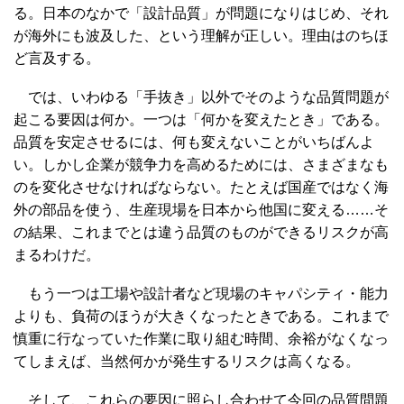
る。日本のなかで「設計品質」が問題になりはじめ、それ
が海外にも波及した、という理解が正しい。理由はのちほ
ど言及する。
では、いわゆる「手抜き」以外でそのような品質問題が
起こる要因は何か。一つは「何かを変えたとき」である。
品質を安定させるには、何も変えないことがいちばんよ
い。しかし企業が競争力を高めるためには、さまざまなも
のを変化させなければならない。たとえば国産ではなく海
外の部品を使う、生産現場を日本から他国に変える……そ
の結果、これまでとは違う品質のものができるリスクが高
まるわけだ。
もう一つは工場や設計者など現場のキャパシティ・能力
よりも、負荷のほうが大きくなったときである。これまで
慎重に行なっていた作業に取り組む時間、余裕がなくなっ
てしまえば、当然何かが発生するリスクは高くなる。
そして、これらの要因に照らし合わせて今回の品質問題