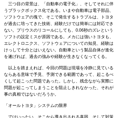
三つ目の背景は、「自動車の電子化」、そしてそれに伴
うブラックボックス化である。いまや自動車は電子部品、
ソフトウェアの塊で、そこで発生するトラブルは、トヨタ
が過去に培ってきた技術、経験だけでは簡単には対応でき
ない。プリウスのリコールにしても、0.06秒のズレという
ソフトの設定ミスが原因である。メカには強いトヨタも、
エレクトロニクス、ソフトウェアについての知見、経験は
けっして十分とはいえない。自動車という製品自体が進化
を遂げれば、過去の強みや経験が生きなくなってくる。
以上を踏まえれば、今回の問題は現場を冷静に見ている
ならある意味で予見、予測できる範囲であって、起こるべ
くして起こった問題であった。しかし、残念ながら実際に
問題が起こってしまうことを阻止しきれなかった、それが
事の真相ではないだろうか。
「オールトヨタ」システムの限界
ではいったい、そこから導き出される真因、そして対策