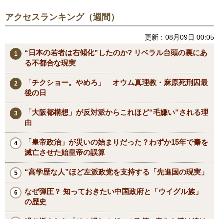
アクセスランキング（週間）
更新：08月09日 00:05
“日本の若者は右傾化”したのか? リベラル台頭の裏にあ
る不都合な現実
「チクショー。やめろ」 オウム真理教・麻原死刑囚最
後の日
「大阪都構想」が反対派からこれほど“毛嫌い”される理
由
「皇帝政治」が災いの始まりだった？わずか15年で秦を
滅亡させた始皇帝の誤算
“高学歴な人”ほど左派政党を支持する「先進国の現実」
なぜ弾圧？ 知っておきたい中国政府と「ウイグル族」
の歴史