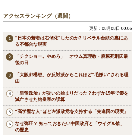
アクセスランキング（週間）
更新：08月08日 00:05
“日本の若者は右傾化”したのか? リベラル台頭の裏にあ
る不都合な現実
「チクショー。やめろ」 オウム真理教・麻原死刑囚最
後の日
「大阪都構想」が反対派からこれほど“毛嫌い”される理
由
「皇帝政治」が災いの始まりだった？わずか15年で秦を
滅亡させた始皇帝の誤算
“高学歴な人”ほど左派政党を支持する「先進国の現実」
なぜ弾圧？ 知っておきたい中国政府と「ウイグル族」
の歴史