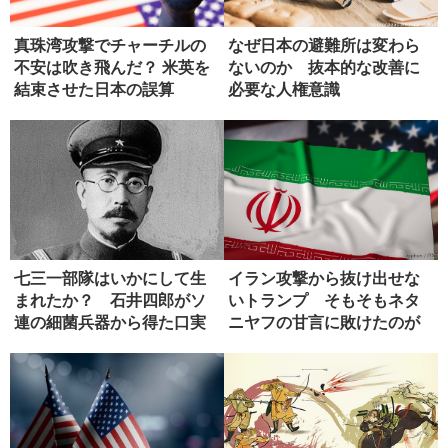
真珠湾攻撃でチャーチルの
なぜ日本の避難所は変わら
不安は吹き飛んだ？ 米英を
ないのか 抜本的な改善に
結束させた日本の誤算
必要な人権意識
七三一部隊はいかにして生
イラン攻撃から抜け出せな
まれたか？ 石井四郎がソ
いトランプ そもそもネタ
連の細菌兵器から得た口実
ニヤフの甘言に敗けたのが
失敗