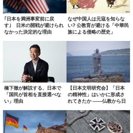
｢日本を満洲事変前に戻
なぜ中国人は元寇を知らな
す｣ 日米の開戦が避けられ
い? 公教育が避ける「中華民
なかった決定的な理由
族による侵略の歴史」
橋下徹が解説する、日本で
【日本文明研究会】「日本
「国民が首相を直接選べな
の精神性」はいかに形成さ
い」理由
れてきたか ――仏教から日
本政治...