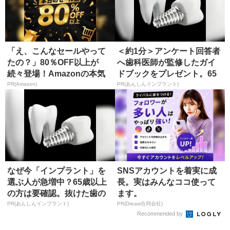
「え、こんなセールやって
＜約1分＞アンケート回答者
たの？」80％OFF以上が
へ歯科医師が監修したガイ
続々登場！Amazonの本気
ドブックをプレゼント。65
が...
歳以...
PR(Amazon)
PR(あんしんインプラント)
なぜ今「インプラント」を
SNSアカウントを着実に成
選ぶ人が急増中？65歳以上
長。実はみんなココ使って
の方は要確認。抜けた歯の
ます。
放置は...
PR(あんしんインプラント)
PR(Dreaw合同会社)
Recommended by