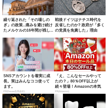
繰り返された「その場しの
戦後ドイツはナチス時代を
ぎ」の政策...痛みを避け続け
反省したのか? 政府が「多く
たメルケルの16年間が残し...
の党員を免責した」理由
SNSアカウントを着実に成
「え、こんなセールやって
長。実はみんなココ使って
たの？」80％OFF以上が
ます。
続々登場！Amazonの本気
が...
PR(Dreaw合同会社)
PR(Amazon)