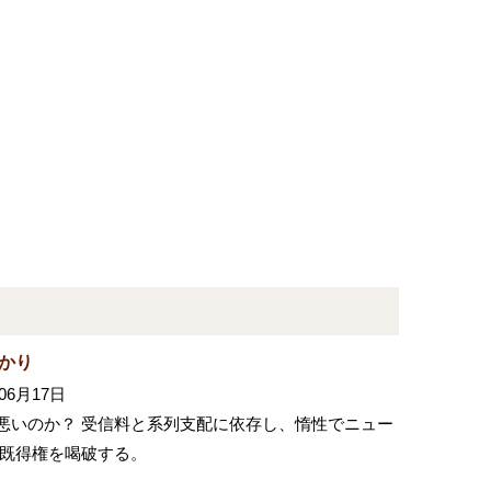
かり
06月17日
か悪いのか？ 受信料と系列支配に依存し、惰性でニュー
既得権を喝破する。