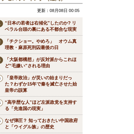
更新：08月08日 00:05
“日本の若者は右傾化”したのか? リ
ベラル台頭の裏にある不都合な現実
「チクショー。やめろ」 オウム真
理教・麻原死刑囚最後の日
「大阪都構想」が反対派からこれほ
ど“毛嫌い”される理由
「皇帝政治」が災いの始まりだっ
た？わずか15年で秦を滅亡させた始
皇帝の誤算
“高学歴な人”ほど左派政党を支持す
る「先進国の現実」
なぜ弾圧？ 知っておきたい中国政府
と「ウイグル族」の歴史