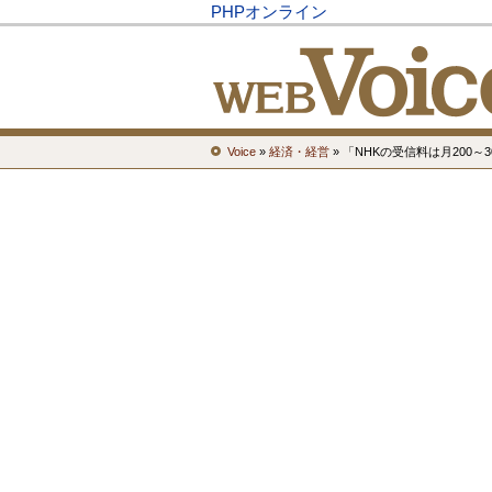
PHPオンライン
Voice
»
経済・経営
» 「NHKの受信料は月200