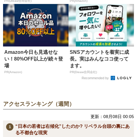
が...
PR(Dreaw合同会社)
PR(Amazon)
Amazon今日も見逃せな
SNSアカウントを着実に成
い！80%OFF以上が続々登
長。実はみんなココ使って
場
ます。
PR(Amazon)
PR(Dreaw合同会社)
Recommended by
アクセスランキング（週間）
更新：08月08日 00:05
“日本の若者は右傾化”したのか? リベラル台頭の裏にあ
る不都合な現実