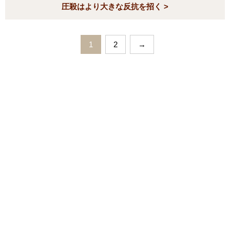
圧殺はより大きな反抗を招く >
1
2
→