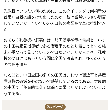
て、皮肉たっぷりの筆調で皇帝の首吊り自殺を揶揄した。
孔教授はいったい何のために、このタイミングで崇禎帝の
首吊り自殺の話を持ち出したのか。彼は当然いっさい明言
していないが、たいていの人は彼の意図を簡単に推測でき
た。
おそらく孔教授の脳裏には、明王朝崇禎帝の最期と、いま
の中国共産党指導者である習近平のたどり着こうとする結
末が重なって見えているのではないか。だからこそ、孔教
授のブログはあっという間に全国で流布され、多くの人々
の共感を得た。
なるほど、中国全国の多くの国民は、じつは習近平と共産
党政権の破滅を心のなかで熱望しているのである。大疫病
の中国で「革命的気分」は徐々に昂（たか）ぶっているよ
うである。
次のページ