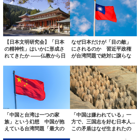
【日本文明研究会】「日本
なぜ日本だけが「目の敵」
の精神性」はいかに形成さ
にされるのか 習近平政権
れてきたか ――仏教から日
が台湾問題で絶対に譲らな
本政治...
い理由
「中国と台湾は一つの家
「中国は嫌われている」一
族」という幻想 中国が抱
方で、三国志を好む日本人...
えている台湾問題「最大の
この矛盾はなぜ生まれたの
弱点」
か...