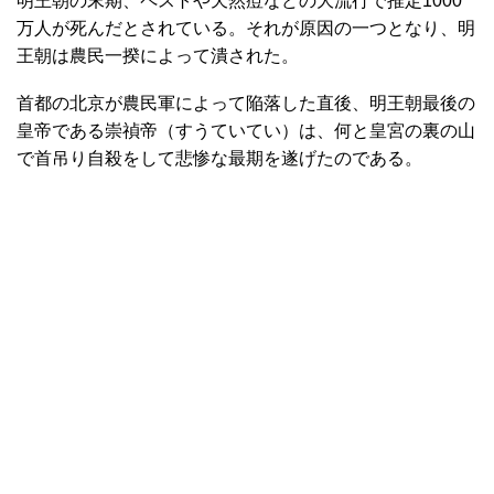
明王朝の末期、ペストや天然痘などの大流行で推定1000
万人が死んだとされている。それが原因の一つとなり、明
王朝は農民一揆によって潰された。
首都の北京が農民軍によって陥落した直後、明王朝最後の
皇帝である崇禎帝（すうていてい）は、何と皇宮の裏の山
で首吊り自殺をして悲惨な最期を遂げたのである。