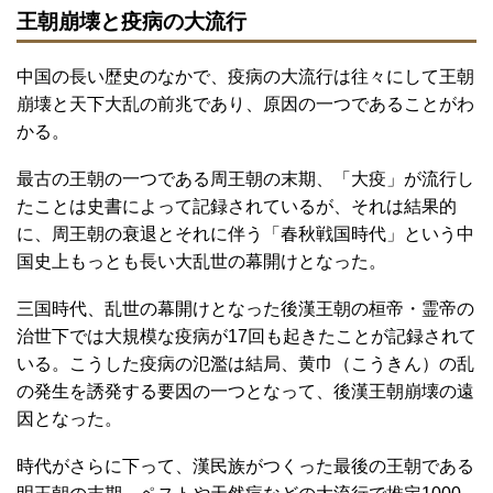
王朝崩壊と疫病の大流行
中国の長い歴史のなかで、疫病の大流行は往々にして王朝
崩壊と天下大乱の前兆であり、原因の一つであることがわ
かる。
最古の王朝の一つである周王朝の末期、「大疫」が流行し
たことは史書によって記録されているが、それは結果的
に、周王朝の衰退とそれに伴う「春秋戦国時代」という中
国史上もっとも長い大乱世の幕開けとなった。
三国時代、乱世の幕開けとなった後漢王朝の桓帝・霊帝の
治世下では大規模な疫病が17回も起きたことが記録されて
いる。こうした疫病の氾濫は結局、黄巾（こうきん）の乱
の発生を誘発する要因の一つとなって、後漢王朝崩壊の遠
因となった。
時代がさらに下って、漢民族がつくった最後の王朝である