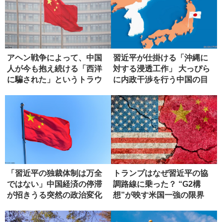
アヘン戦争によって、中国
習近平が仕掛ける「沖縄に
人が今も抱え続ける「西洋
対する浸透工作」 大っぴら
に騙された」というトラウ
に内政干渉を行う中国の目
マ
論見
「習近平の独裁体制は万全
トランプはなぜ習近平の協
ではない」中国経済の停滞
調路線に乗った？ “G2構
が招きうる突然の政治変化
想”が映す米国一強の限界