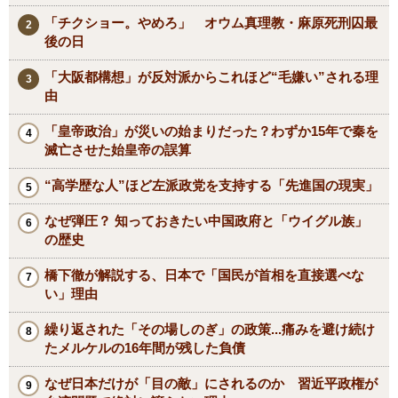
「チクショー。やめろ」 オウム真理教・麻原死刑囚最
後の日
「大阪都構想」が反対派からこれほど“毛嫌い”される理
由
「皇帝政治」が災いの始まりだった？わずか15年で秦を
滅亡させた始皇帝の誤算
“高学歴な人”ほど左派政党を支持する「先進国の現実」
なぜ弾圧？ 知っておきたい中国政府と「ウイグル族」
の歴史
橋下徹が解説する、日本で「国民が首相を直接選べな
い」理由
繰り返された「その場しのぎ」の政策...痛みを避け続け
たメルケルの16年間が残した負債
なぜ日本だけが「目の敵」にされるのか 習近平政権が