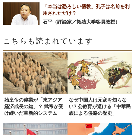
「本当は恐ろしい儒教」孔子は名前を利
用されただけ？
石平（評論家／拓殖大学客員教授）
こちらも読まれています
始皇帝の偉業が「東アジア
なぜ中国人は元寇を知らな
経済成長の鍵」？ 武帝が受
い? 公教育が避ける「中華民
け継いだ革新的システム
族による侵略の歴史」