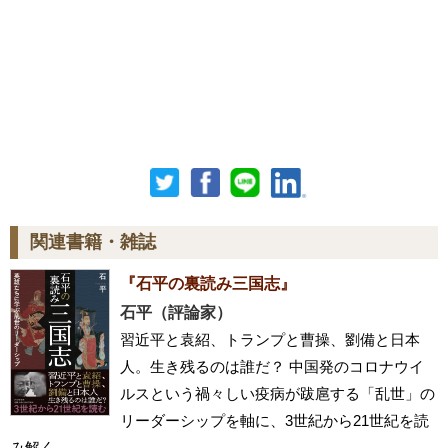
関連書籍・雑誌
『石平の裏読み三国志』
石平（評論家）
習近平と袁紹、トランプと曹操、劉備と日本
人。生き残るのは誰だ？ 中国発のコロナウイ
ルスという禍々しい疫病が跋扈する「乱世」の
リーダーシップを軸に、3世紀から21世紀を読
み解く。