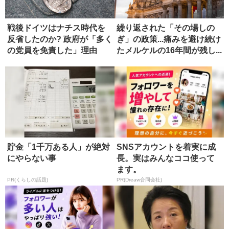
戦後ドイツはナチス時代を
繰り返された「その場しの
反省したのか? 政府が「多く
ぎ」の政策...痛みを避け続け
の党員を免責した」理由
たメルケルの16年間が残し...
貯金「1千万ある人」が絶対
SNSアカウントを着実に成
にやらない事
長。実はみんなココ使って
ます。
PR(くらしの話題)
PR(Dreaw合同会社)