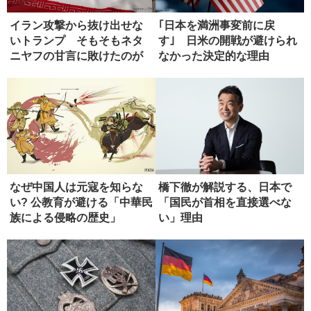
イラン攻撃から抜け出せな
｢日本を満洲事変前に戻
いトランプ そもそもネタ
す｣ 日米の開戦が避けられ
ニヤフの甘言に敗けたのが
なかった決定的な理由
失敗
なぜ中国人は元寇を知らな
橋下徹が解説する、日本で
い? 公教育が避ける「中華民
「国民が首相を直接選べな
族による侵略の歴史」
い」理由