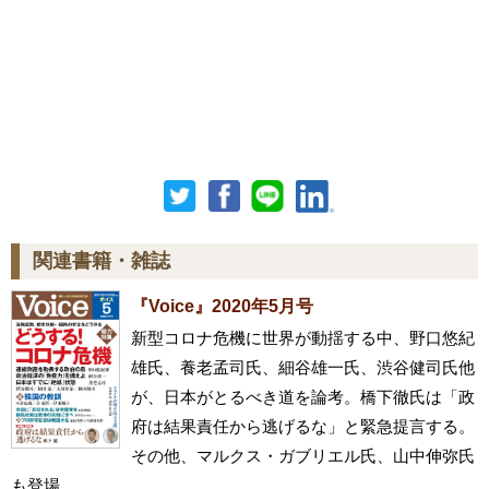
関連書籍・雑誌
『Voice』2020年5月号
新型コロナ危機に世界が動揺する中、野口悠紀
雄氏、養老孟司氏、細谷雄一氏、渋谷健司氏他
が、日本がとるべき道を論考。橋下徹氏は「政
府は結果責任から逃げるな」と緊急提言する。
その他、マルクス・ガブリエル氏、山中伸弥氏
も登場。