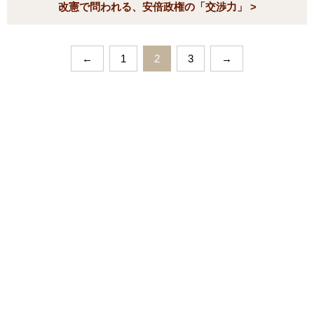
改憲で問われる、安倍政権の「交渉力」 >
←
1
2
3
→