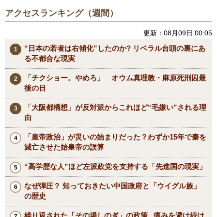
アクセスランキング（週間）
更新：08月09日 00:05
“日本の若者は右傾化”したのか? リベラル台頭の裏にあ
る不都合な現実
「チクショー。やめろ」 オウム真理教・麻原死刑囚最
後の日
「大阪都構想」が反対派からこれほど“毛嫌い”される理
由
「皇帝政治」が災いの始まりだった？わずか15年で秦を
滅亡させた始皇帝の誤算
“高学歴な人”ほど左派政党を支持する「先進国の現実」
なぜ弾圧？ 知っておきたい中国政府と「ウイグル族」
の歴史
繰り返された「その場しのぎ」の政策...痛みを避け続け