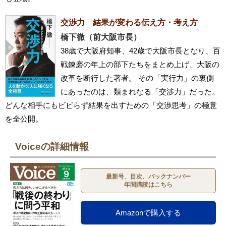
交渉力 結果が変わる伝え方・考え方
橋下徹（前大阪市長）
38歳で大阪府知事、42歳で大阪市長となり、百
戦錬磨の年上の部下たちをまとめ上げ、大阪の
改革を断行した著者。 その「実行力」の裏側
にあったのは、類まれなる「交渉力」だった。
どんな相手にもビビらず結果を出すための「交渉思考」の極意
を全公開。
Voiceの詳細情報
最新号、目次、バックナンバー
年間購読はこちら
Amazonで購入する