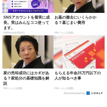
SNSアカウントを着実に成
お墓の撤去にいくらかか
長。実はみんなココ使って
る？墓じまい費用
ます。
PR(Dreaw合同会社)
PR(くらしの話題)
家の売却成功にはカギがあ
もらえる年金25万円以下の
る？家処分の基礎知識を解
人が知るべき事
説
PR(くらしの話題)
PR(くらしの話題)
Recommended by