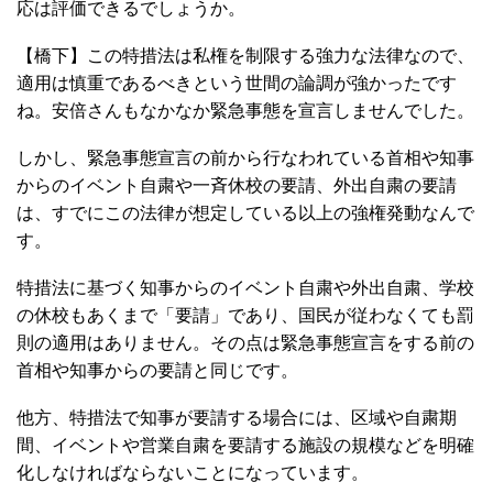
応は評価できるでしょうか。
【橋下】この特措法は私権を制限する強力な法律なので、
適用は慎重であるべきという世間の論調が強かったです
ね。安倍さんもなかなか緊急事態を宣言しませんでした。
しかし、緊急事態宣言の前から行なわれている首相や知事
からのイベント自粛や一斉休校の要請、外出自粛の要請
は、すでにこの法律が想定している以上の強権発動なんで
す。
特措法に基づく知事からのイベント自粛や外出自粛、学校
の休校もあくまで「要請」であり、国民が従わなくても罰
則の適用はありません。その点は緊急事態宣言をする前の
首相や知事からの要請と同じです。
他方、特措法で知事が要請する場合には、区域や自粛期
間、イベントや営業自粛を要請する施設の規模などを明確
化しなければならないことになっています。