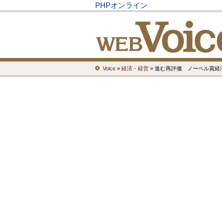
PHPオンライン
Voice
»
経済・経営
» 進む再評価 ノーベル賞