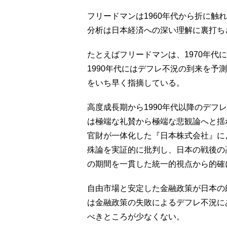
フリードマンは1960年代から折に触
分析は日本経済への深い理解に裏打ち
たとえばフリードマンは、1970年代
1990年代にはデフレ不況の到来を予
をいち早く指摘している。
高度成長期から1990年代以降のデフ
は極端な礼賛から極端な悲観論へと揺
官財が一体化した『日本株式会社』に
殊論を実証的に批判し、日本の戦後の高
の期間を一貫した統一的視点から的確
自由市場と安定した金融政策が日本の経
は金融政策の失敗によるデフレ不況に
べきところが少なくない。