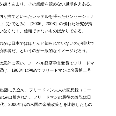
を嫌うあまり、その業績を認めない風潮さえある。
切り捨てといったレッテルを張ったセンセーショナ
（ひでとみ）［2006、2008］の優れた研究が指
少なくなく、信頼できないものばかりである。
のかは日本ではほとんど知られていないのが現状で
済学者だ、というのが一般的なイメージだろう。
は意外に深い。ノーベル経済学賞受賞でフリードマ
け、1963年に初めてフリードマンに名誉博士号
録出版に先立ち、フリードマン夫人の回想録（ロー
でのみ出版された。フリードマンの最後の論説は日
年代、2000年代の米国の金融政策とを比較したもの