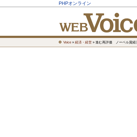
PHPオンライン
Voice
»
経済・経営
» 進む再評価 ノーベル賞