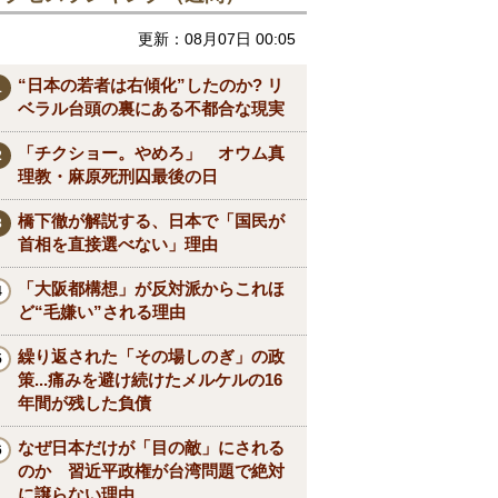
更新：08月07日 00:05
“日本の若者は右傾化”したのか? リ
ベラル台頭の裏にある不都合な現実
「チクショー。やめろ」 オウム真
理教・麻原死刑囚最後の日
橋下徹が解説する、日本で「国民が
首相を直接選べない」理由
「大阪都構想」が反対派からこれほ
ど“毛嫌い”される理由
繰り返された「その場しのぎ」の政
策...痛みを避け続けたメルケルの16
年間が残した負債
なぜ日本だけが「目の敵」にされる
のか 習近平政権が台湾問題で絶対
に譲らない理由