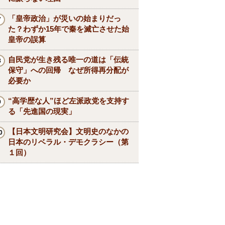
「皇帝政治」が災いの始まりだっ
た？わずか15年で秦を滅亡させた始
皇帝の誤算
自民党が生き残る唯一の道は「伝統
保守」への回帰 なぜ所得再分配が
必要か
“高学歴な人”ほど左派政党を支持す
る「先進国の現実」
【日本文明研究会】文明史のなかの
日本のリベラル・デモクラシー（第
１回）