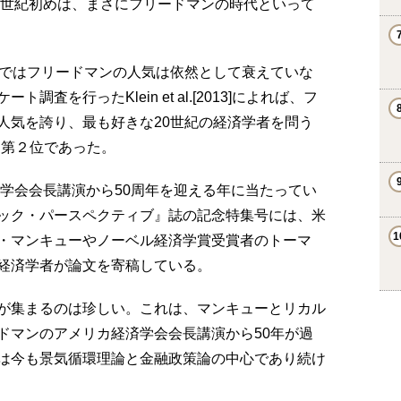
1世紀初めは、まさにフリードマンの時代といって
界ではフリードマンの人気は依然として衰えていな
査を行ったKlein et al.[2013]によれば、フ
人気を誇り、最も好きな20世紀の経済学者を問う
ぐ第２位であった。
済学会会長講演から50周年を迎える年に当たってい
ック・パースペクティブ』誌の記念特集号には、米
・マンキューやノーベル経済学賞受賞者のトーマ
経済学者が論文を寄稿している。
が集まるのは珍しい。これは、マンキューとリカル
ドマンのアメリカ経済学会会長講演から50年が過
は今も景気循環理論と金融政策論の中心であり続け