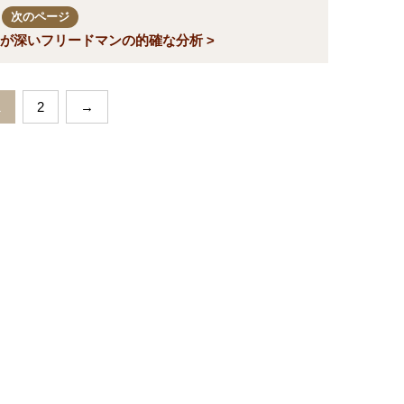
次のページ
が深いフリードマンの的確な分析 >
1
2
→