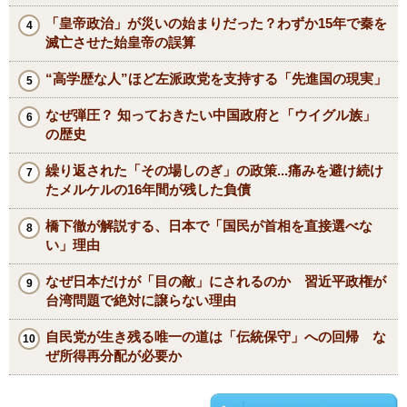
「皇帝政治」が災いの始まりだった？わずか15年で秦を
滅亡させた始皇帝の誤算
“高学歴な人”ほど左派政党を支持する「先進国の現実」
なぜ弾圧？ 知っておきたい中国政府と「ウイグル族」
の歴史
繰り返された「その場しのぎ」の政策...痛みを避け続け
たメルケルの16年間が残した負債
橋下徹が解説する、日本で「国民が首相を直接選べな
い」理由
なぜ日本だけが「目の敵」にされるのか 習近平政権が
台湾問題で絶対に譲らない理由
自民党が生き残る唯一の道は「伝統保守」への回帰 な
ぜ所得再分配が必要か