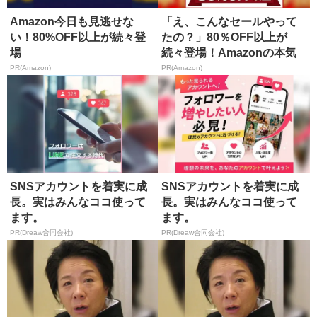
Amazon今日も見逃せな
「え、こんなセールやって
い！80%OFF以上が続々登
たの？」80％OFF以上が
場
続々登場！Amazonの本気
が...
PR(Amazon)
PR(Amazon)
SNSアカウントを着実に成
SNSアカウントを着実に成
長。実はみんなココ使って
長。実はみんなココ使って
ます。
ます。
PR(Dreaw合同会社)
PR(Dreaw合同会社)