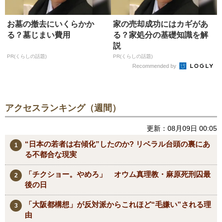
お墓の撤去にいくらかか
家の売却成功にはカギがあ
る？墓じまい費用
る？家処分の基礎知識を解
説
PR(くらしの話題)
PR(くらしの話題)
Recommended by
アクセスランキング（週間）
更新：08月09日 00:05
“日本の若者は右傾化”したのか? リベラル台頭の裏にあ
る不都合な現実
「チクショー。やめろ」 オウム真理教・麻原死刑囚最
後の日
「大阪都構想」が反対派からこれほど“毛嫌い”される理
由