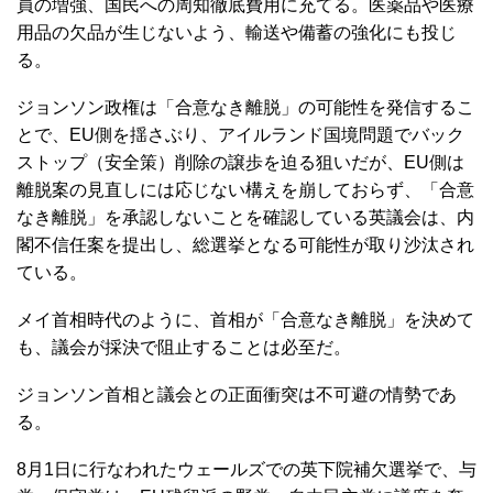
員の増強、国民への周知徹底費用に充てる。医薬品や医療
用品の欠品が生じないよう、輸送や備蓄の強化にも投じ
る。
ジョンソン政権は「合意なき離脱」の可能性を発信するこ
とで、EU側を揺さぶり、アイルランド国境問題でバック
ストップ（安全策）削除の譲歩を迫る狙いだが、EU側は
離脱案の見直しには応じない構えを崩しておらず、「合意
なき離脱」を承認しないことを確認している英議会は、内
閣不信任案を提出し、総選挙となる可能性が取り沙汰され
ている。
メイ首相時代のように、首相が「合意なき離脱」を決めて
も、議会が採決で阻止することは必至だ。
ジョンソン首相と議会との正面衝突は不可避の情勢であ
る。
8月1日に行なわれたウェールズでの英下院補欠選挙で、与