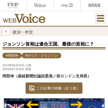
ME
NU
政治・外交
ジョンソン首相は連合王国、最後の首相に？
#岡部伸
#ボリス・ジョンソン
2019年08月26日 公開
2026年07月06日 更新
岡部伸（産経新聞社論説委員／前ロンドン支局長）
この記事の画像（全 1 枚）