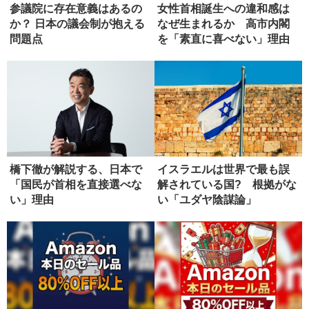
参議院に存在意義はあるの
女性首相誕生への違和感は
か？ 日本の議会制が抱える
なぜ生まれるか 高市内閣
問題点
を「素直に喜べない」理由
橋下徹が解説する、日本で
イスラエルは世界で最も誤
「国民が首相を直接選べな
解されている国? 根拠がな
い」理由
い「ユダヤ陰謀論」