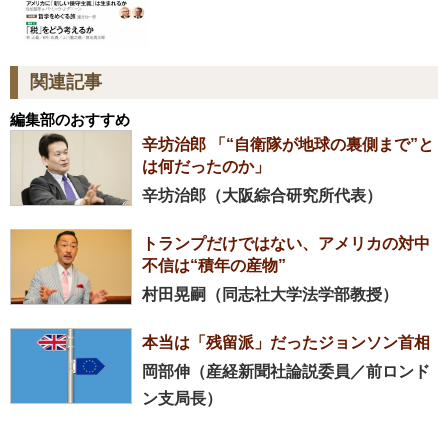
関連記事
編集部のおすすめ
辛坊治郎 「“自衛隊が地球の裏側まで”と
は何だったのか」
辛坊治郎（大阪綜合研究所代表）
トランプだけではない、アメリカの対中
不信は“積年の産物”
村田晃嗣（同志社大学法学部教授）
本当は「残留派」だったジョンソン首相
岡部伸（産経新聞社論説委員／前ロンド
ン支局長）