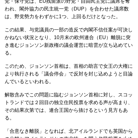
党・保守党は、EU残留派の野党・自由民主党に議席を奪
われ、閣外協力の民主統一党（DUP）を合わせた議席数
は、野党勢力をわずかに1つ、上回るだけとなった。
この結果、与党議員の一部の造反で内閣不信任案が可決し
かねない状況となり、10月末の欧州連合（EU）離脱に突
き進むジョンソン新政権の議会運営に暗雲が立ち込めてい
る。
このため、ジョンソン首相は、首相の助言で女王の大権に
より執行される「議会停会」で反対を封じ込めようと目論
んでいるといわれる。
解散含みでこの問題に臨むジョンソン首相に対し、スコッ
トランドでは２回目の独立住民投票を求める声が高まり、
その結果次第では、連合王国から抜けるという見方もあ
る。
「合意なき離脱」となれば、北アイルランドでも英国から