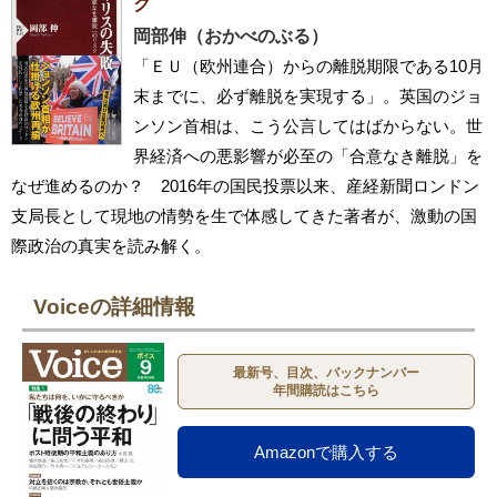
ク
岡部伸（おかべのぶる）
「ＥＵ（欧州連合）からの離脱期限である10月
末までに、必ず離脱を実現する」。英国のジョ
ンソン首相は、こう公言してはばからない。世
界経済への悪影響が必至の「合意なき離脱」を
なぜ進めるのか？ 2016年の国民投票以来、産経新聞ロンドン
支局長として現地の情勢を生で体感してきた著者が、激動の国
際政治の真実を読み解く。
Voiceの詳細情報
最新号、目次、バックナンバー
年間購読はこちら
Amazonで購入する