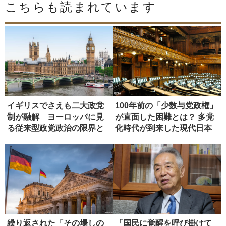
こちらも読まれています
イギリスでさえも二大政党
100年前の「少数与党政権」
制が融解 ヨーロッパに見
が直面した困難とは？ 多党
る従来型政党政治の限界と
化時代が到来した現代日本
模索
へ...
繰り返された「その場しの
「国民に覚醒を呼び掛けて